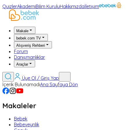
Quizler
Akademi
Bilim Kurulu
Hakkımızda
İletişim
Makale
bebek.com TV
Alışveriş Rehberi
Forum
Danışmanlıklar
Araçlar
Üye Ol / Giriş Yap
İçerik Bulunamadı
Ana Sayfaya Dön
Makaleler
Bebek
Bebeveynlik