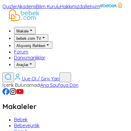
Quizler
Akademi
Bilim Kurulu
Hakkımızda
İletişim
Makale
bebek.com TV
Alışveriş Rehberi
Forum
Danışmanlıklar
Araçlar
Üye Ol / Giriş Yap
İçerik Bulunamadı
Ana Sayfaya Dön
Makaleler
Bebek
Bebeveynlik