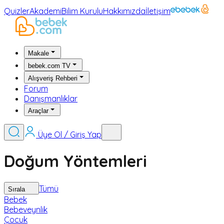
Quizler
Akademi
Bilim Kurulu
Hakkımızda
İletişim
Makale
bebek.com TV
Alışveriş Rehberi
Forum
Danışmanlıklar
Araçlar
Üye Ol / Giriş Yap
Doğum Yöntemleri
Tümü
Sırala
Bebek
Bebeveynlik
Çocuk