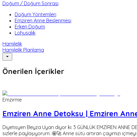
Doğum / Doğum Sonrası
Doğum Yöntemleri
Emziren Anne Beslenmesi
Erken Doğum
Lohusalık
Hamilelik
Hamilelik Planlama
Önerilen İçerikler
Emzirme
Emziren Anne Detoksu | Emziren Anne
Diyetisyen Beyza Uyan diyor ki: 3 GÜNLÜK EMZİREN ANNE DET
sizlerle paylaşıyorum. 🤩🚀 Anne sütü artıran çayımızı içmey