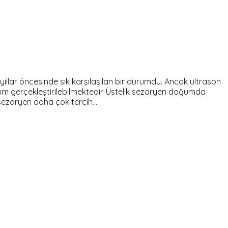
ıllar öncesinde sık karşılaşılan bir durumdu. Ancak ultrason
m gerçekleştirilebilmektedir. Üstelik sezaryen doğumda
 sezaryen daha çok tercih…