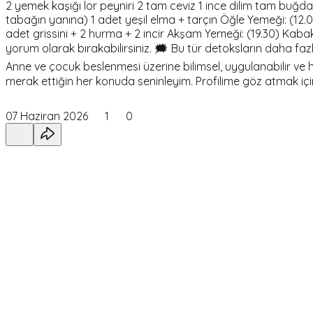
2 yemek kaşığı lor peyniri 2 tam ceviz 1 ince dilim tam buğda
tabağın yanına) 1 adet yeşil elma + tarçın Öğle Yemeği: (12.
adet grissini + 2 hurma + 2 incir Akşam Yemeği: (19.30) Kaba
yorum olarak bırakabilirsiniz. 🗯 Bu tür detoksların daha f
Anne ve çocuk beslenmesi üzerine bilimsel, uygulanabilir ve h
merak ettiğin her konuda seninleyim. Profilime göz atmak 
07 Haziran 2026
1
0