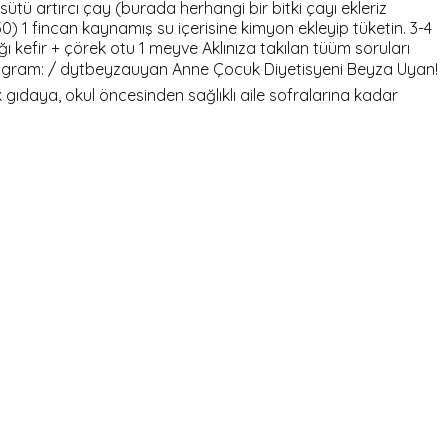
ütü artırcı çay (burada herhangi bir bitki çayı ekleriz
) 1 fincan kaynamış su içerisine kimyon ekleyip tüketin. 3-4
 kefir + çörek otu 1 meyve Aklınıza takılan tüüm soruları
nstagram: / dytbeyzauyan Anne Çocuk Diyetisyeni Beyza Uyan!
 gıdaya, okul öncesinden sağlıklı aile sofralarına kadar