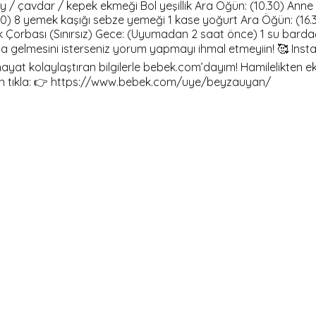
y / çavdar / kepek ekmeği Bol yeşillik Ara Öğün: (10.30) Anne s
00) 8 yemek kaşığı sebze yemeği 1 kase yoğurt Ara Öğün: (16.30
k Çorbası (Sınırsız) Gece: (Uyumadan 2 saat önce) 1 su bardağı
azla gelmesini isterseniz yorum yapmayı ihmal etmeyiin! 🥰 I
ayat kolaylaştıran bilgilerle bebek.com’dayım! Hamilelikten ek
için tıkla: 👉 https://www.bebek.com/uye/beyzauyan/