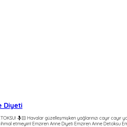
 Diyeti
OKSU! 🤱🏻 Havalar güzelleşmişken yağlarınızı cayır cayır y
i ihmal etmeyiin! Emziren Anne Diyeti Emziren Anne Detoksu Em