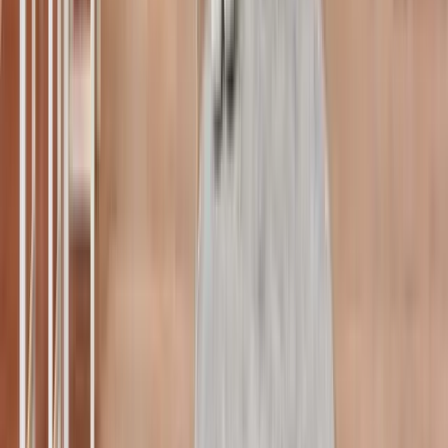
Tümünü Gör
Yemek Tarifleri
Tarhanalı Bebek Krakeri | Bebek
Yemek Tarifleri | Hammm Vakti
07 Haziran 2026
0
0