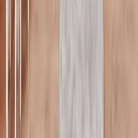
Hamilelikte Spor
Hamilelikte Egzersiz Hareketleri -
Hamile Yogası ve Pilates Eğitmeni
Gözde Biber