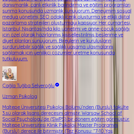
danışmanlık, canlı etkinlik barındırma ve eğitim programları
sunma konusunda uzmanlık sunuyorum. Deneyimim sosyal
medya yönetimi, SEO odaklı içerik oluşturma ve etkili dijital
pazarlama stratejileri oluşturmayı kapsıyor. Her cumartesi,
İstanbul, Nişantaşı'nda kilo yönetimi ve anne-çocuk sağlığı
için özel olarak hazırlanmış kişiselleştirilmiş beslenme ve
diyet planları sunuyorum. Bireylerin ve kuruluşların
sürdürülebilir sağlık ve sağlıklı yaşama ulaşmalarını
sağlamak için yenilikçi çözümler üretme konusunda
tutkuluyum.
Çağla Tuğba Selveroğlu
Uzman Psikolog
Maltepe Üniversitesi Psikoloji Bölümü’nden (Burslu) fakülte
3.sü olarak lisans derecesini almıştır. Warsaw School of
Social Psychology’de (SWPS) bir dönem eğitim görmüştür.
Maltepe Üniversitesi Klinik Psikoloji Master Programını
(Burslu) derece ile bitirmiştir (Tez Konusu: “7-10 Yaş