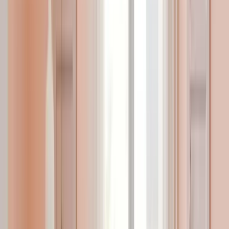
Anne Adaylarının Bebeğinin Odası
için Alması Gereken 3 Ürün!
Bu rehber, anne adaylarının bebeklerinin odasını
hazırlarken bütçe ve ihtiyaç dengesini koruyarak almaları
gereken en temel, işlevsel ve güvenli üç ürünü özenle
listeliyor.
Devamı
Günün Videosu
Diyetisyen Beyza Uyan - Yağ Yakan Kahve
Birebir Ücretsiz Danışmanlık
Elçilerimiz; emzirme, beslenme, uyku, gelişim, oyun, annelik
ve ailenin ihtiyacı olan her konuda sana özel danışmanlık
sunuyor..