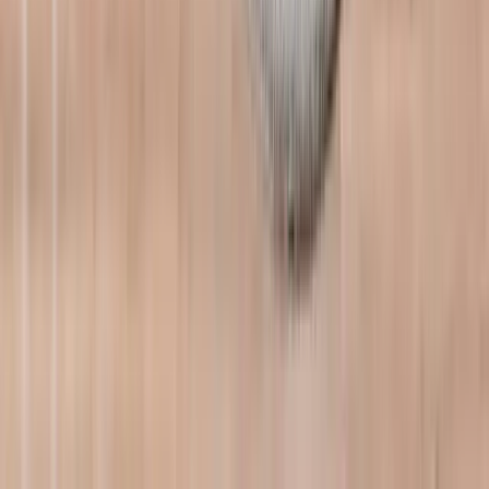
Makaleler
Bebek
Bebeveynlik
Çocuk
Doğum / Doğum Sonrası
Hamilelik
Hamilelik Planlama
En Çok Okunan Kategoriler
Bebek
Çocuk
Hamilelik
Doğum / Doğum Sonrası
Hamilelik Planlama
Bebeveynlik