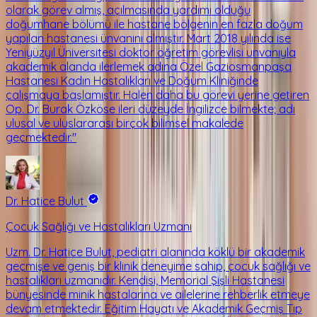
olarak görev almış, açılmasında yardımı olduğu
doğumhane bölümü ile hastane bölgenin en fazla doğum
yapılan hastanesi ünvanını almıştır. Mart 2018 yılında ise
Yeniyüzyıl Üniversitesi doktor öğretim görevlisi unvanıyla
akademik alanda ilerlemek adına Özel Gaziosmanpaşa
Hastanesi Kadın Hastalıkları ve Doğum Kliniğinde
çalışmaya başlamıştır. Halen daha bu görevi yerine getiren
Op. Dr. Burak Özköse ileri düzeyde İngilizce bilmekte; adı
ulusal ve uluslararası birçok bilimsel makalede
geçmektedir."
Dr. Hatice Bulut
Çocuk Sağlığı ve Hastalıkları Uzmanı
Uzm. Dr. Hatice Bulut, pediatri alanında köklü bir akademik
geçmişe ve geniş bir klinik deneyime sahip, çocuk sağlığı ve
hastalıkları uzmanıdır. Kendisi, Memorial Şişli Hastanesi
bünyesinde minik hastalarına ve ailelerine rehberlik etmeye
devam etmektedir. Eğitim Hayatı ve Akademik Geçmiş Tıp