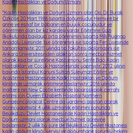
Kadın Hastalıkları ve Doğum Uzmanı
"Kadın Hastalıkları ve Doğum Uzmanı olan Op. Dr. Burak
Özköse 20 Mart 1986 Isparta doğumludur. Hemşire bir
anne ve esnaf bir babanın en büyük çocuğudur ve
öğretmen olan bir kız kardeşi vardır. Eğitimine Gazi
İlkokulunda başlayıp orta öğrenimini Isparta Milli Piyango
Anadolu Lisesinde; lise öğrenimini ise Isparta Fen Lisesinde
tamamlamıştır. 2011 yılında tıp fakültesi diplomasını ise
Ankara Üniversitesinden aldıktan sonra mecburi hizmet
olarak kısa bir süreliğine Kastamonu Şerife Bacı Kadın
Hastalıkları ve Çocuk Hastanesinde yapmıştır. 2012 yılının
başında İstanbul Kanuni Sultan Süleyman Eğitim ve
Araştırma Hastanesinde Kadın Hastalıkları ve Doğum
kliniğinde uzmanlık eğitimine başlamıştır. 2016 yılında
İngiltere nin New Castle kentinde laparoskopik cerrahi
eğitimi için Queen Elizabeth Hospital Northern
Gynaeoncological Centre da yardımcı asistan olarak
görev yapmıştır. 4 yıllık uzmanlık eğitimini sonunda
Beylikdüzü Devlet Hastanesi nde Kadın Hastalıkları ve
Doğum uzmanı olarak mecburi hizmet görevine
başlamıştır. 2 yıllık bu süre de Beylikdüzü Devlet Hastanesi
kadın doğum kliniği, servisi ve doğumhane sorumlu hekimi