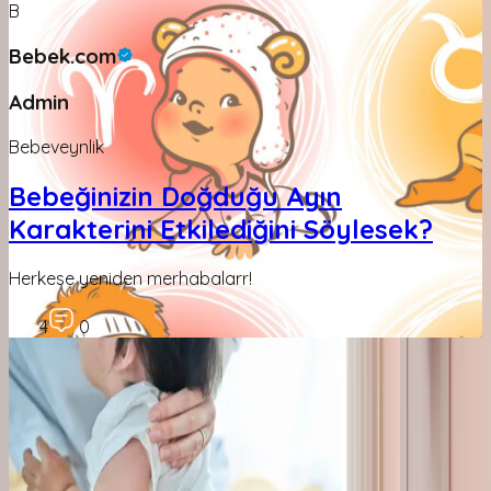
B
Bebek.com
Admin
Bebeveynlik
Bebeğinizin Doğduğu Ayın
Karakterini Etkilediğini Söylesek?
Herkese yeniden merhabalarr!
4
0