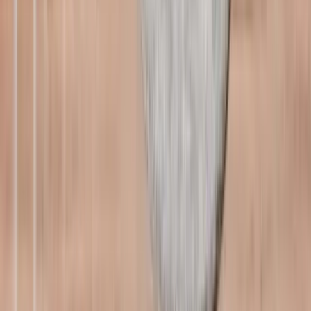
Yemek Tarifleri
Zeytinyağlı Kırmızı Biberli Humus |
Bebek Yemek Tarifleri | Hammm
Vakti
07 Haziran 2026
5
1
Hemen indirin
ebebek artık sadece alışveriş değil; bebek.com içerikleriyle
bebeveynlerin bilgi ve destek noktası!