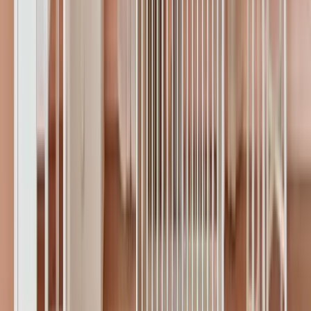
Uzm. Dr.
Bebek
Kolik Bebek Nedir? Kolik Bebek
Belirtileri Nelerdir?
Kolik, özellikle ilk aylarda görülen uzun ve zor yatışan
ağlama nöbetleridir. Geçici bir durum olsa da hem bebek
hem ebeveyn için yorucu olabilir.
10 Nisan 2025
0
0