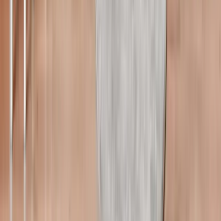
Hamile Yogası ve Pilates Eğitmeni Gözde Biber ile hamilelik
döneminde yapılması gereken egzersizleri sizler için
hazırladık. Hareketleri uygulamadan önce doktorunuza
danışmayı ihmal etmeyin. Bu videoda neler bulabilirsiniz? -
Hamilelik döneminde yapılan egzersizler -Hamilelikte
egzersiz yapmanın faydaları -Hamilelikte egzersize ne
zaman başlanmalı? -Gebelik döneminde bacak egzersizleri
Videoyu beğendiyseniz beğenmeyi ve abone olmayı
unutmayın. Abone olmak için: http://bbk.im/aboneyim
07 Haziran 2026
0
0