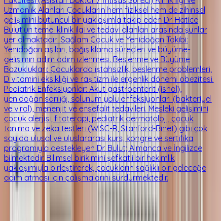
Uzmanlık Alanları Çocukların hem fiziksel hem de zihinsel
gelişimini bütüncül bir yaklaşımla takip eden Dr. Hatice
Bulut’un temel klinik ilgi ve tedavi alanları arasında şunlar
yer almaktadır: Sağlam Çocuk ve Yenidoğan Takibi:
Yenidoğan aşıları, bağışıklama süreçleri ve büyüme-
gelişimin adım adım izlenmesi. Beslenme ve Büyüme
Bozuklukları: Çocuklarda iştahsızlık, beslenme problemleri,
D vitamini eksikliği ve raşitizm ile ergenlik dönemi obezitesi.
Pediatrik Enfeksiyonlar: Akut gastroenterit (ishal),
yenidoğan sarılığı, solunum yolu enfeksiyonları (bakteriyel
ve viral), menenjit ve ensefalit tedavileri. Mesleki gelişimini
çocuk alerjisi, fitoterapi, pediatrik dermatoloji, çocuk
tanıma ve zeka testleri (WISC-R, Stanford-Binet) gibi çok
sayıda ulusal ve uluslararası kurs, kongre ve sertifika
programıyla destekleyen Dr. Bulut; Almanca ve İngilizce
bilmektedir. Bilimsel birikimini şefkatli bir hekimlik
yaklaşımıyla birleştirerek, çocukların sağlıklı bir geleceğe
adım atması için çalışmalarını sürdürmektedir.