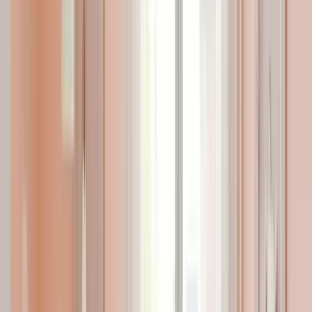
Danışmanlıklar
Yumurtlama Hesaplama
Doğum Tarihi Hesaplama