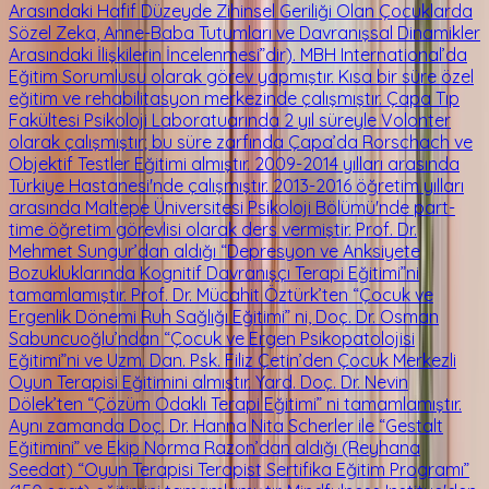
Arasındaki Hafif Düzeyde Zihinsel Geriliği Olan Çocuklarda
Sözel Zeka, Anne-Baba Tutumları ve Davranışsal Dinamikler
Arasındaki İlişkilerin İncelenmesi”dir). MBH International’da
Eğitim Sorumlusu olarak görev yapmıştır. Kısa bir süre özel
eğitim ve rehabilitasyon merkezinde çalışmıştır. Çapa Tıp
Fakültesi Psikoloji Laboratuarında 2 yıl süreyle Volonter
olarak çalışmıştır; bu süre zarfında Çapa’da Rorschach ve
Objektif Testler Eğitimi almıştır. 2009-2014 yılları arasında
Türkiye Hastanesi'nde çalışmıştır. 2013-2016 öğretim yılları
arasında Maltepe Üniversitesi Psikoloji Bölümü'nde part-
time öğretim görevlisi olarak ders vermiştir. Prof. Dr.
Mehmet Sungur’dan aldığı “Depresyon ve Anksiyete
Bozukluklarında Kognitif Davranışçı Terapi Eğitimi”ni
tamamlamıştır. Prof. Dr. Mücahit Öztürk’ten “Çocuk ve
Ergenlik Dönemi Ruh Sağlığı Eğitimi” ni, Doç. Dr. Osman
Sabuncuoğlu’ndan “Çocuk ve Ergen Psikopatolojisi
Eğitimi”ni ve Uzm. Dan. Psk. Filiz Çetin’den Çocuk Merkezli
Oyun Terapisi Eğitimini almıştır. Yard. Doç. Dr. Nevin
Dölek’ten “Çözüm Odaklı Terapi Eğitimi” ni tamamlamıştır.
Aynı zamanda Doç. Dr. Hanna Nita Scherler ile “Gestalt
Eğitimini” ve Ekip Norma Razon’dan aldığı (Reyhana
Seedat) “Oyun Terapisi Terapist Sertifika Eğitim Programı”