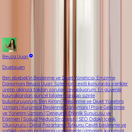
Sorularınıza güvenilir yanıtlar ararken, her adımda size
doğru rehberliği sunmak için buradayız.
Detaylı Bilgi
Danışmanlıklar
e-Kitaplar
Beyza Uyan
Diyetisyen
Ben ebebek'in Beslenme ve Diyet Yöneticisi, Emzirme
Danışmanı Beyza Uyan. Sizler için çeşitli konularda içerikler
üretip aklınıza takılan soruları cevaplıyorum. En güvenilir
kaynaklardan güncel bilgileri tarayıp sizinle
buluşturuyorum. Ben Kimim? Beslenme ve Diyet Yönetimi
Uzmanı | Kurumsal Beslenme Danışmanı | Proje Geliştirme
ve Yönetim Uzmanı | Deneyimli Etkinlik Sunucusu ve
Eğitmen | Sosyal Medya Stratejisti | SEO Odaklı İçerik
Oluşturucu | Dijital Pazarlama Tutkunu Çeşitli beslenme ve
sağlıklı yaşam projelerini yönetmede uzmanım, kurumsal