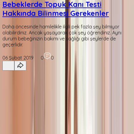
Bebeklerde Topuk Kanı Testi
Hakkında Bilinmesi Gerekenler
Daha öncesinde hamilelikle ilgili pek fazla şey bilmiyor
olabilirdiniz. Ancak yaşayarak çok şey öğrendiniz. Aynı
durum bebeğinizin bakımı ve sağlığı gibi şeylerde de
geçerlidir.
06 Şubat 2019
0
0
Emzirme Danışmanlığı
Emzirme Destek Elçilerimiz size birebir ve ücretsiz
danışmanlık vermeye hazır!
Detaylı Bilgi
Bilim Kurulu
Uzmanlarımız, bilimsel ve güncel bilgileri sizin için derliyor.