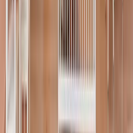
S,T
Seray Tekin
Beslenme ve Diyet Uzmanı
Bebek