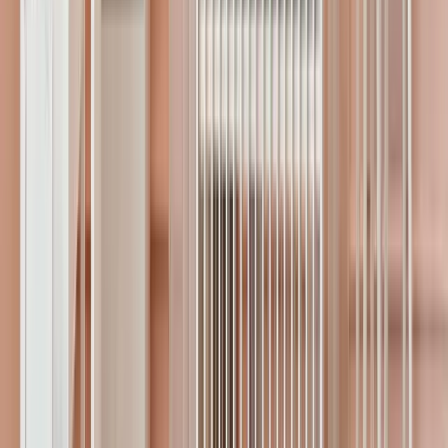
Editorün Seçimleri
Merak Edilenler
Tümünü Gör
H,A,C
Hasret Ayyıldız Civan