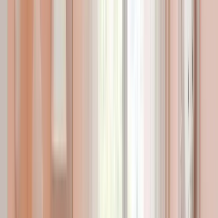
Beden Ölçüleri Tablosu
Güvenilir Bilgi ve Uzman Desteği
Uzman ekibimizle her zaman yanınızdayız!
Aylık
800.000+
tekil ebeveyn ziyareti
Yüz binlerce anne ve baba, güvenilir
bilgi ve deneyim için burada buluşuyor
Aylık
40.000+
saat okunma süresi
Uzman kontrolünden geçen
2.500+
makale
Popüler Makaleler
En çok okunanlar
Tümünü Gör