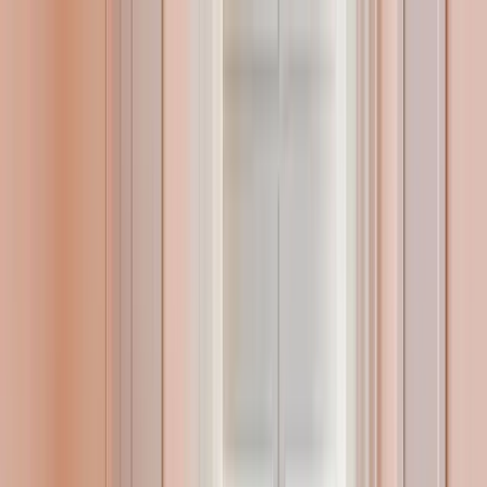
Quizler
Akademi
Bilim Kurulu
Hakkımızda
İletişim
Makale
bebek.com TV
Alışveriş Rehberi
Forum
Danışmanlıklar
Araçlar
Üye Ol / Giriş Yap
Bebeğinizin Cinsiyetini Belirleme
Yöntemleri ve Bilmeniz Gerekenler
“Aman sağlıklı olsun da cinsiyeti fark etmez!” cümlesi sıklıkla
ebeveynler tarafından duyduğumuz bir cümledir. Ancak
bazen her ne kadar öncelik olarak sağlıklı olması dilense de