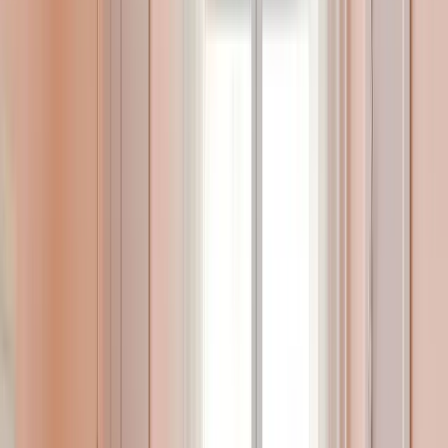
gönülden geçen bir cinsiyet söz konusu olabilir.
Devamı
Bebeklerde gaz problemlerine
dikkat
Pek çok anne-baba için bebeklerdeki gaz problemi stresli
ve yorucu bir süreçtir. Ancak kendiliğinden iyileşen bu
sorunun, hem bebek hem de tüm aile için en sağlıklı şekilde
atlatılmasının alınacak bazı önlemlerle mümkün olduğunu
belirten Anadolu Sağlık Merkezi Çocuk Sağlığı ve
Hastalıkları Uzmanları Dr. Ebru Gözer ve Dr. Ela Tahmaz
Gündoğdu, anne ve babalar için gaz problemine dair
merak edilenleri anlattı. Bebeklerin 1 ila 3 aylık
dönemlerinde doktora başvurularının yüzde 10-15’inin
nedeni,…
Devamı
Çalışan Anneler İçin Emzirme