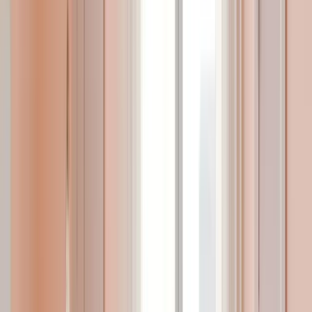
Rehberi
Çalışan anneler için emzirme süreci, iş hayatı ve bebek
bakımını birlikte yönetmeyi gerektirdiği için planlama ve
doğru yöntemlerle çok daha kolay hale getirilebilir. Süt
sağma, saklama ve emzirme düzenine dair önemli bilgileri
bu yazıda bulabilirsiniz.
Devamı
Bebek Bakımı Hakkında Her şey
Sevgili anne ve babalar, bebeğinizle birlikte yepyeni bir
hayata başlıyorsunuz ; bu hayatta çok güzel ve mutlu
günler yaşayacaksınız. Bunun yanında yabancı olduğunuz
pek çok durumla karşılaşabilirsiniz. İşte bebek bakımı
konusunda bilmeniz gerekenler…
Devamı