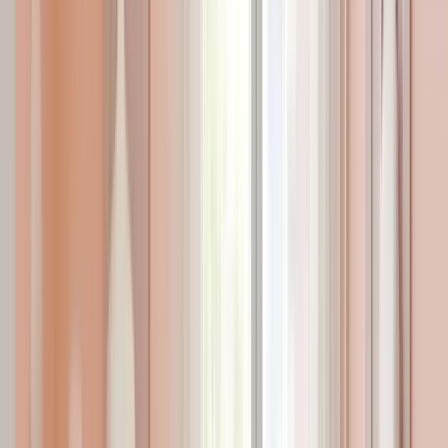
Persentil Hesaplama
Beden Kitle Indeksi
Bebek Aşı Takvimi