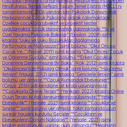
(150 saat) eğitimini tamamlamıştır. Mindfulness Institue'den
Mindfulness Temelli Şefkatli Yaşam Temel Eğitimi (MBCL) ni
tamamlamıştır. 2006 yılından beri Psikolojik Danışmanlık
Merkezlerinde Çocuk Psikoloğu olarak çalışmaktadır.
Özellikle çocuklara objektif ve projektif testler
uygulamakta, çocuk danışmanlığı yapmaktadır. ""İş ve
Özel Yaşama Psikolojik Bakışlar” (Epsilon, 2008) isimli
kitapta “Uyku ve Uyku Bozuklukları Bağlamında
Performans ve Motivasyon” isimli bölümü, “Okul Öncesi
Çocuk Ve…” (Nobel, 2011) isimli kitapta “Okul Öncesi Çocuk
ve Öğrenme Güçlüğü” isimli bölümü, ""Erken Çocukluk
Dönemine Derinlemesine Bir Bakış” (Kök, 2012) isimli kitapta
“Okulöncesi’nde Psikolog Olmak” isimli bölümü, “Hayatımız
İletişim” (Hayat, 2012) isimli kitapta “Gençlerle İletişim” isimli
bölümü yer almıştır. ""Çocuk Kumandalı Ebeveynler""
(Cinius, 2016) adlı kendisine ait kitabı yayınlanmıştır.
""Çocuklarla Online Terapi"" (Yenikapı, 2022) kitapta Online
Oyun Terapi ile ilgili deneyimlerini paylaşmıştır. ""Yetkin
Ebeveynlik"" (Yeniaile, 2023) isimli kitapta ""Çocuklar ve
Sınırlar"" isimli bölümü yer almıştır. Yakın zamanda uzun
süredir hayalini kurduğu Geçişler ""Çocukların ve
Ebeveynlerin Dönüm Noktaları"" (Yeniaile, 2023) isimli
kitabın editörlüğünü yapmış aynı zamanda ""Hepimizin