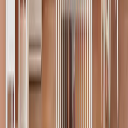
G,G
Gökçe Günaydın
Klinik Psikolog
Bebek
25 Derecede Bebek Nasıl
Giydirilmeli?
25°C’de bebek giyimi, konforlu uyku ve gün içi rahatlık için
önemlidir. Bu yazımızda ideal sıcaklıkta bebek nasıl
giydirilmeli sorusunu ele aldık.
07 Şubat 2025
1
0