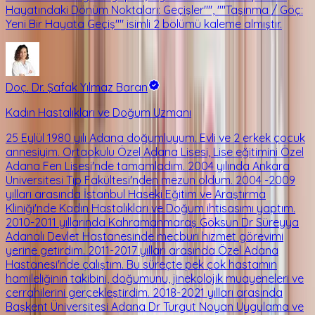
Hayatındaki Dönüm Noktaları: Geçişler"", ""Taşınma / Göç:
Yeni Bir Hayata Geçiş"" isimli 2 bölümü kaleme almıştır.
Doç. Dr. Şafak Yılmaz Baran
Kadın Hastalıkları ve Doğum Uzmanı
25 Eylül 1980 yılı Adana doğumluyum. Evli ve 2 erkek çocuk
annesiyim. Ortaokulu Özel Adana Lisesi, Lise eğitimini Özel
Adana Fen Lisesi'nde tamamladım. 2004 yılında Ankara
Üniversitesi Tıp Fakültesi'nden mezun oldum. 2004 -2009
yılları arasında İstanbul Haseki Eğitim ve Araştırma
Kliniği'nde Kadın Hastalıkları ve Doğum ihtisasımı yaptım.
2010-2011 yıllarında Kahramanmaraş Göksun Dr Süreyya
Adanalı Devlet Hastanesinde mecburi hizmet görevimi
yerine getirdim. 2011-2017 yılları arasında Özel Adana
Hastanesi'nde çalıştım. Bu süreçte pek çok hastamın
hamileliğinin takibini, doğumunu, jinekolojik muayeneleri ve
cerrahilerini gerçekleştirdim. 2018-2021 yılları arasında
Başkent Üniversitesi Adana Dr Turgut Noyan Uygulama ve