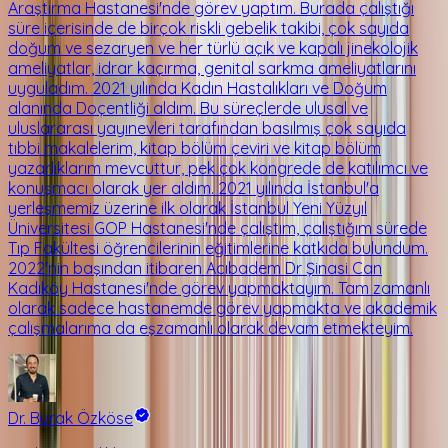
Araştırma Hastanesi'nde görev yaptım. Burada çalıştığı
süre içerisinde de birçok riskli gebelik takibi, çok sayıda
doğum ve sezaryen ve her türlü açık ve kapalı jinekolojik
ameliyatlar, idrar kaçırma, genital sarkma ameliyatlarını
uyguladım. 2021 yılında Kadın Hastalıkları ve Doğum
alanında Doçentliği aldım. Bu süreçlerde ulusal ve
uluslararası yayınevleri tarafından basılmış çok sayıda
tıbbi makalelerim, kitap bölüm çeviri ve kitap bölüm
yazarlıklarım mevcuttur, pek çok kongrede de katılımcı ve
konuşmacı olarak yer aldım. 2021 yılında İstanbul'a
yerleşmemiz üzerine ilk olarak İstanbul Yeni Yüzyıl
Üniversitesi GOP Hastanesi'nde çalıştım, çalıştığım sürede
Tıp Fakültesi öğrencilerinin eğitimlerine katkıda bulundum.
2022'nin başından itibaren Acıbadem Dr Şinasi Can
Kadıköy Hastanesi'nde görev yapmaktayım. Tam zamanlı
olarak sadece hastanemde görev yapmakta ve akademik
çalışmalarıma da eşzamanlı olarak devam etmekteyim.
Dr. Burak Özköse