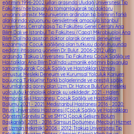
eğitimini 1996-2002 yılları arasında Uludağ Üniversitesi Tıp
Fakültesi’nde başarıyla tamamlayarak tıp doktoru
unvanını almıştır. Mezuniyetinin ardından tıp biliminin farklı
alanlarında vizyonunu genişletmek amacıyla İstanbul
Üniversitesi Cerrahpaşa Tıp Fakültesi Genel Cerrahi Ana
Bilim Dalı ve İstanbul Tıp Fakültesi (Çapa) Mikrobiyoloji Ana
Bilim Dalı’nda asistan doktor olarak önemli deneyimler
kazanmıştır. Çocuk sağlığına olan tutkusu doğrultusunda
pediatri ihtisasına yönelen Dr. Bulut, 2006-2012 yılları
arasında Trakya Üniversitesi Tıp Fakültesi Çocuk Sağlığı ve
Hastalıkları Ana Bilim Dalı’nda uzmanlık eğitimini başarıyla
tamamlayarak Çocuk Sağlığı ve Hastalıkları Uzmanı
olmuştur. Mesleki Deneyim ve Kurumsal Yolculuk Kariyeri
boyunca Türkiye’nin farklı bölgelerinde ve prestijli sağlık
kurumlarında görev alan Uzm. Dr. Hatice Bulut’un mesleki
yolculuğu kronolojik olarak şu şekildedir: 2021 - Halen:
Memorial Şişli Hastanesi, Çocuk Sağlığı ve Hastalıkları
Bölümü 2021 - 2021: Medistanbul Hastanesi 2016 - 2020:
Biruni Üniversitesi Hastanesi (Çocuk Sağlığı ve Hastalıkları
Öğretim Görevlisi Dr. ve SMYO Çocuk Gelişimi Bölüm
Başkanlığı) 2013 - 2016: Samsun Doğumevi (Mecburi Hizmet
ve Uzman Hekimlik) 2006 - 2012: Trakya Üniversitesi Tıp
Fakültesi (Asistan Doktor / İhtisas Süreci) Klinik İlgi ve