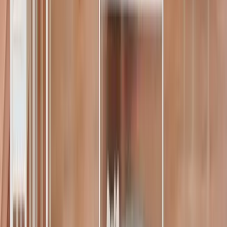
Kolin Nedir? Faydaları Nelerdir?
Nelerde Bulunur?
Herkese merhabalar
22 Kasım 2024
0
0
Seninle benzer deneyimleri yaşayan
binlerce bebeveyn
Deneyimlerini paylaş, senden önce bu yoldan geçenlerle
bağ kur. Sor, yanıt bul; paylaştıkça güçlen ve bebeveynlik
yolculuğunu birlikte daha da güzelleştir.
Forum'a Git