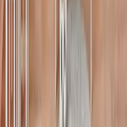
En çok merak edilenler
bebek.com TV