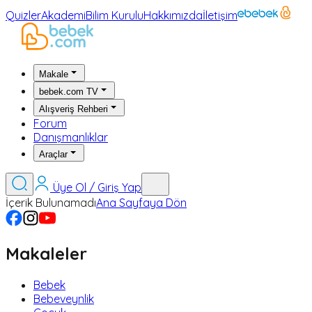
Quizler
Akademi
Bilim Kurulu
Hakkımızda
İletişim
Makale
bebek.com TV
Alışveriş Rehberi
Forum
Danışmanlıklar
Araçlar
Üye Ol / Giriş Yap
İçerik Bulunamadı
Ana Sayfaya Dön
Makaleler
Bebek
Bebeveynlik