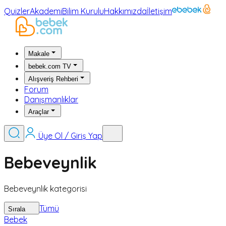
Quizler
Akademi
Bilim Kurulu
Hakkımızda
İletişim
Makale
bebek.com TV
Alışveriş Rehberi
Forum
Danışmanlıklar
Araçlar
Üye Ol / Giriş Yap
Bebeveynlik
Bebeveynlik kategorisi
Tümü
Sırala
Bebek