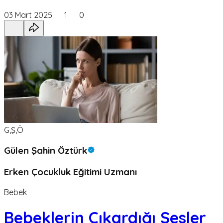
03 Mart 2025
1
0
G,Ş,Ö
Gülen Şahin Öztürk
Erken Çocukluk Eğitimi Uzmanı
Bebek
Bebeklerin Çıkardığı Sesler