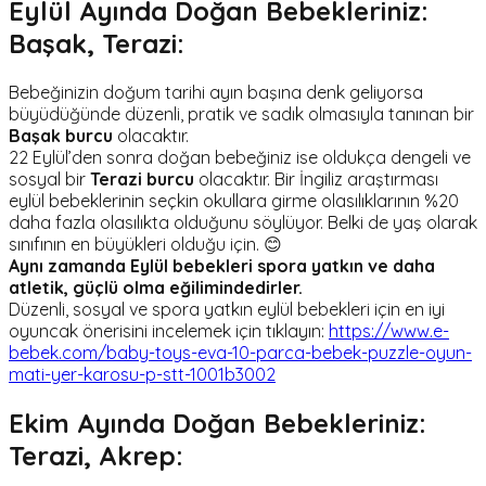
Eylül Ayında Doğan Bebekleriniz:
Başak, Terazi:
Bebeğinizin doğum tarihi ayın başına denk geliyorsa
büyüdüğünde düzenli, pratik ve sadık olmasıyla tanınan bir
Başak burcu
olacaktır.
22 Eylül’den sonra doğan bebeğiniz ise oldukça dengeli ve
sosyal bir
Terazi burcu
olacaktır. Bir İngiliz araştırması
eylül bebeklerinin seçkin okullara girme olasılıklarının %20
daha fazla olasılıkta olduğunu söylüyor. Belki de yaş olarak
sınıfının en büyükleri olduğu için. 😊
Aynı zamanda Eylül bebekleri spora yatkın ve daha
atletik, güçlü olma eğilimindedirler.
Düzenli, sosyal ve spora yatkın eylül bebekleri için en iyi
oyuncak önerisini incelemek için tıklayın:
https://www.e-
bebek.com/baby-toys-eva-10-parca-bebek-puzzle-oyun-
mati-yer-karosu-p-stt-1001b3002
Ekim Ayında Doğan Bebekleriniz:
Terazi, Akrep: