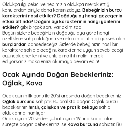
Oldukça ilgi çekici ve hepimizin oldukça merak ettiği
konulardan biriyle daha karşınızdayız.
Bebeğinizin burcu
karakterini nasıl etkiler?
Doğduğu ay hangi gezegenin
etkisi altında? Doğum ayı karakterinin hangi yönlerini
etkiler?
gibi birçok soru var aklımızda.
Bugün sizlere bebeğinizin doğduğu aya göre hangi
özelliklere sahip olduğunu ve ünlü olma ihtimali yüksek olan
burçlardan
bahsedeceğiz. Sizlerde bebeğinizin nasıl bir
karaktere sahip olacağını, karakterine uygun sevebileceği
oyuncak önerilerini ve ünlü olma ihtimalini merak
ediyorsanız makalemizi okumaya devam edin!
Ocak Ayında Doğan Bebekleriniz:
Oğlak, Kova
Ocak ayının ilk günü ile 20’si arasında doğan bebekleriniz
Oğlak burcuna
sahiptir. Bu aralıkta doğan Oğlak burcu
bebeklerinin
hırslı, çalışkan ve pratik zekaya
sahip
olduklarına inanılıyor.
Ocak ayının 20’sinden şubat ayının 19’una kadar olan
süreçte doğan bebekleriniz ise
Kova burcuna
sahiptir. Bu