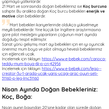
yapmaya yatkınlardır.
21 Mart ve sonrasında doğan bebekleriniz ise
Koç burcuna
sahiptir. Bu aralıkta doğan Koç burcu bebekleri
enerjik ve
motive
olan bebeklerdir.
Mart bebekleri kariyerlerinde oldukça yükselmeye
meyilli bebeklerdir. Yine küçük bir İngiltere araştırmasına
göre pilot mesleğini yapanların çoğunun mart ayında
doğduğu tespit edilmiştir.
Sanat yönü gelişmiş mart ayı bebekleri için en iyi oyuncak
önerimiz mum boya ve pilot olmaya hevesli bebeklerimiz
için eğlenceli uçak.
İncelemek için tıklayın:
https://www.e-bebek.com/carioca-
teddy-mum-boya-6li-p-cri-42956
İncelemek için tıklayın:
https://www.e-bebek.com/lego--
creator-3u-1-arada-ucak-yaris-ucagi-arac-oyun-seti-
31160-p-leg-lmc31160
Nisan Ayında Doğan Bebekleriniz:
Koç, Boğa:
Nisan ayının başından 20’sine kadar olan sürede doğan