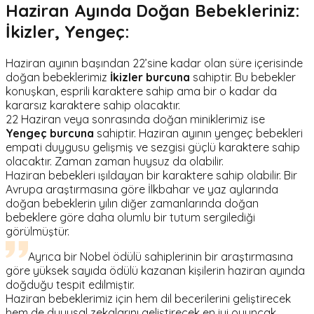
Haziran Ayında Doğan Bebekleriniz:
İkizler, Yengeç:
Haziran ayının başından 22’sine kadar olan süre içerisinde
doğan bebeklerimiz
İkizler burcuna
sahiptir. Bu bebekler
konuşkan, esprili karaktere sahip ama bir o kadar da
kararsız karaktere sahip olacaktır.
22 Haziran veya sonrasında doğan miniklerimiz ise
Yengeç burcuna
sahiptir. Haziran ayının yengeç bebekleri
empati duygusu gelişmiş ve sezgisi güçlü karaktere sahip
olacaktır. Zaman zaman huysuz da olabilir.
Haziran bebekleri ışıldayan bir karaktere sahip olabilir. Bir
Avrupa araştırmasına göre İlkbahar ve yaz aylarında
doğan bebeklerin yılın diğer zamanlarında doğan
bebeklere göre daha olumlu bir tutum sergilediği
görülmüştür.
Ayrıca bir Nobel ödülü sahiplerinin bir araştırmasına
göre yüksek sayıda ödülü kazanan kişilerin haziran ayında
doğduğu tespit edilmiştir.
Haziran bebeklerimiz için hem dil becerilerini geliştirecek
hem de duyusal zekalarını geliştirecek en iyi oyuncak