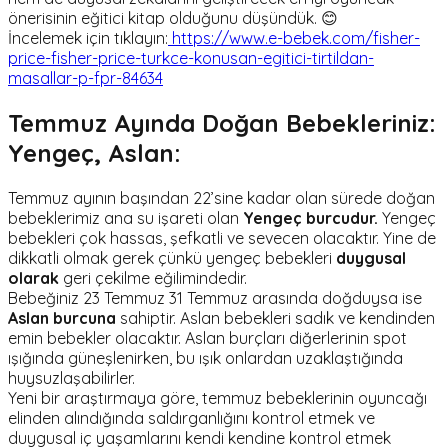
önerisinin eğitici kitap olduğunu düşündük. 😊
İncelemek için tıklayın:
https://www.e-bebek.com/fisher-
price-fisher-price-turkce-konusan-egitici-tirtildan-
masallar-p-fpr-84634
Temmuz Ayında Doğan Bebekleriniz:
Yengeç, Aslan:
Temmuz ayının başından 22’sine kadar olan sürede doğan
bebeklerimiz ana su işareti olan
Yengeç burcudur.
Yengeç
bebekleri çok hassas, şefkatli ve sevecen olacaktır. Yine de
dikkatli olmak gerek çünkü yengeç bebekleri
duygusal
olarak
geri çekilme eğilimindedir.
Bebeğiniz 23 Temmuz 31 Temmuz arasında doğduysa ise
Aslan burcuna
sahiptir. Aslan bebekleri sadık ve kendinden
emin bebekler olacaktır. Aslan burçları diğerlerinin spot
ışığında güneşlenirken, bu ışık onlardan uzaklaştığında
huysuzlaşabilirler.
Yeni bir araştırmaya göre, temmuz bebeklerinin oyuncağı
elinden alındığında saldırganlığını kontrol etmek ve
duygusal iç yaşamlarını kendi kendine kontrol etmek