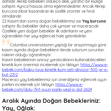
dahildir. Akrep bebekleri oldukça akıllı, yaratıcı bir kişiliğe
sahiptir. Ayrıca hassas olma eğilimindedirler. Ancak Akrep
burcuna itibar kazandıran iki özellik otoriter ve hırslı
olmalarıdır.
22 Kasım’dan sonra doğan bebeklerimiz ise
Yay burcuna
sahiptir. Bu bebekler daha çok iyimser ve maceracıdır.
Özellikle yeni doğan bebekler ilk adımlarını ve yeni
öğrendikleri her şeyi eğlenceli hale getirebilirler.
Columbia üniversitesinin yaptığı bir araştırmaya göre
kasım ayında doğan bebeklerin ileride solunum sorunları
riskinin olduğu öğrenilmiştir.
Kasım bebeklerinin sınırsız yaratıcıklarını kullanabilecekleri
kinetik kum önerimizi incelemek için tıklayın:
https://www.e-
bebek.com/baby-toys-kinetik-kum-seti-dinozor-300-gr-p-
byt-2212
Maceracı yay bebeklerimiz için önerdiğimiz eğlenceli oyun
parkını incelemek için tıklayın:
https://www.e-
bebek.com/dolu-7in1-oyun-parki-yesil-p-dol-2624
Aralık Ayında Doğan Bebekleriniz:
Yay, Oğlak: