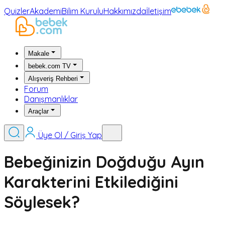
Quizler
Akademi
Bilim Kurulu
Hakkımızda
İletişim
Makale
bebek.com TV
Alışveriş Rehberi
Forum
Danışmanlıklar
Araçlar
Üye Ol / Giriş Yap
Bebeğinizin Doğduğu Ayın
Karakterini Etkilediğini
Söylesek?