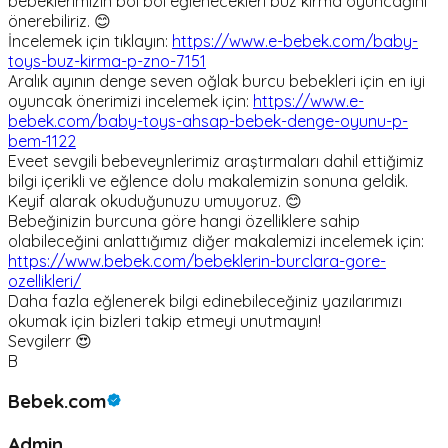
bebeklerimizin bol bol eğlenecekleri buz kırma oyuncağını
önerebiliriz. 😊
İncelemek için tıklayın:
https://www.e-bebek.com/baby-
toys-buz-kirma-p-zno-7151
Aralık ayının denge seven oğlak burcu bebekleri için en iyi
oyuncak önerimizi incelemek için:
https://www.e-
bebek.com/baby-toys-ahsap-bebek-denge-oyunu-p-
bem-1122
Eveet sevgili bebeveynlerimiz araştırmaları dahil ettiğimiz
bilgi içerikli ve eğlence dolu makalemizin sonuna geldik.
Keyif alarak okuduğunuzu umuyoruz. 😊
Bebeğinizin burcuna göre hangi özelliklere sahip
olabileceğini anlattığımız diğer makalemizi incelemek için:
https://www.bebek.com/bebeklerin-burclara-gore-
ozellikleri/
Daha fazla eğlenerek bilgi edinebileceğiniz yazılarımızı
okumak için bizleri takip etmeyi unutmayın!
Sevgilerr 😍
B
Bebek.com
Admin