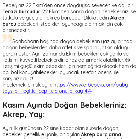
Bebeğiniz 22 Ekim’den önce doğduysa sevecen ve adil bir
Terazi burcudur.
22 Ekim’den sonra doğan bebekleriniz ise
tutkulu ve güçlü bir akrep burcudur. Dikkat edin
Akrep
burcu
bebekleri istedikleri oyuncağı aldırmak için çok
direnecektir.
Sonbaharın başında doğan bebeklerin yaz aylarında
doğan bebeklerden daha atletik ve spora yatkın olduğu
görülmüştür. Aynı zamanda Ekim bebekleri çok yönlü ve
iletişimi kuvvetli bebeklerdir. Biraz da şımarık olabilirler. 😊
İletişimi güçlü ekim bebekleri için hem eğitici olacak hem de
bol bol konuşabilecekleri oyuncak telefon önerisi ile
karşınızdayız!
İncelemek için tıklayın:
https://www.e-bebek.com/baby-
toys-pilli-egitici-cep-telefonu-p-kay-474
Kasım Ayında Doğan Bebekleriniz:
Akrep, Yay:
Ayın ilk gününden 22’sine kadar olan sürede doğan
bebekler genellikle yanlış anlaşılan
Akrep burçlarına