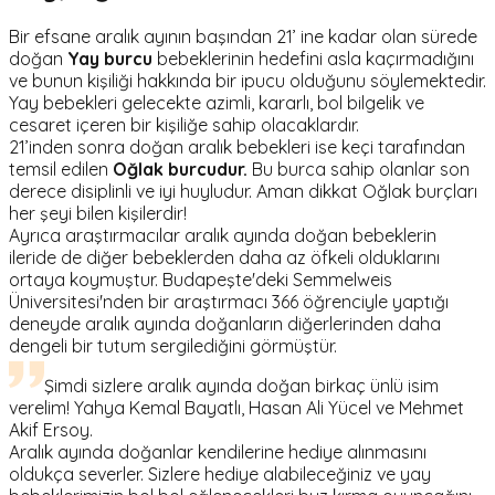
Bir efsane aralık ayının başından 21’ ine kadar olan sürede
doğan
Yay burcu
bebeklerinin hedefini asla kaçırmadığını
ve bunun kişiliği hakkında bir ipucu olduğunu söylemektedir.
Yay bebekleri gelecekte azimli, kararlı, bol bilgelik ve
cesaret içeren bir kişiliğe sahip olacaklardır.
21’inden sonra doğan aralık bebekleri ise keçi tarafından
temsil edilen
Oğlak burcudur.
Bu burca sahip olanlar son
derece disiplinli ve iyi huyludur. Aman dikkat Oğlak burçları
her şeyi bilen kişilerdir!
Ayrıca araştırmacılar aralık ayında doğan bebeklerin
ileride de diğer bebeklerden daha az öfkeli olduklarını
ortaya koymuştur. Budapeşte'deki Semmelweis
Üniversitesi'nden bir araştırmacı 366 öğrenciyle yaptığı
deneyde aralık ayında doğanların diğerlerinden daha
dengeli bir tutum sergilediğini görmüştür.
Şimdi sizlere aralık ayında doğan birkaç ünlü isim
verelim! Yahya Kemal Bayatlı, Hasan Ali Yücel ve Mehmet
Akif Ersoy.
Aralık ayında doğanlar kendilerine hediye alınmasını
oldukça severler. Sizlere hediye alabileceğiniz ve yay