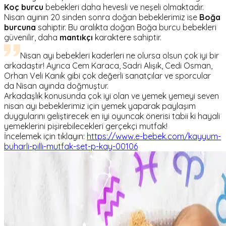
Koç burcu
bebekleri daha hevesli ve neşeli olmaktadır.
Nisan ayının 20 sinden sonra doğan bebeklerimiz ise
Boğa
burcuna
sahiptir. Bu aralıkta doğan Boğa burcu bebekleri
güvenilir, daha
mantıkçı
karaktere sahiptir.
Nisan ayı bebekleri kaderleri ne olursa olsun çok iyi bir
arkadaştır! Ayrıca Cem Karaca, Sadri Alışık, Cedi Osman,
Orhan Veli Kanık gibi çok değerli sanatçılar ve sporcular
da Nisan ayında doğmuştur.
Arkadaşlık konusunda çok iyi olan ve yemek yemeyi seven
nisan ayı bebeklerimiz için yemek yaparak paylaşım
duygularını geliştirecek en iyi oyuncak önerisi tabii ki hayali
yemeklerini pişirebilecekleri gerçekçi mutfak!
İncelemek için tıklayın:
https://www.e-bebek.com/kayyum-
buharli-pilli-mutfak-set-p-kay-00106