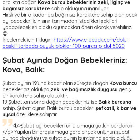
aralıkta doğan
Kova burcu bebeklerinin zeki, ilginç ve
bağımsız karaktere
sahip olduğuna inanılıyor.
Hırslı ve bir o kadar da bağımsız karaktere sahip olan ocak
ayı bebekleri için sınır tanımadan istedikleri şekilleri
yapabilecekleri bloklu oyuncakları öneri olarak verebiliriz.
😊
İncelemek için tıklayın:
https://www.e-bebek.com/dolu-
baskili-torbada-buyuk-bloklar-100-parca-p-dol-5020
Şubat Ayında Doğan Bebekleriniz:
Kova, Balık:
Şubat ayının 19’una kadar olan süreçte doğan
Kova burcu
bebekleriniz oldukça
zeki ve bağımsızlık duygusu
geniş
bir karaktere sahip olacaktır.
19 Şubattan sonra doğan bebekleriniz ise
Balık burcuna
sahip. Şubat ayının Balık burcu bebekleri
şefkatli, kibar ve
uysal
özelliklere sahiptir.
<b>Şubat ayı bebekleri ünlü olmaya yatkın burçlardır.
</b> Yapılan bir araştırmaya göre birçok ünlünün şubat
ayında doğduğu ve şubat ayının burçlarına sahip olduğu