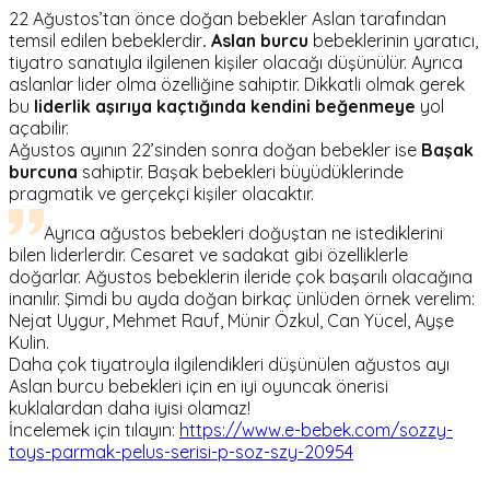
22 Ağustos’tan önce doğan bebekler Aslan tarafından
temsil edilen bebeklerdir
. Aslan burcu
bebeklerinin yaratıcı,
tiyatro sanatıyla ilgilenen kişiler olacağı düşünülür. Ayrıca
aslanlar lider olma özelliğine sahiptir. Dikkatli olmak gerek
bu
liderlik aşırıya kaçtığında kendini beğenmeye
yol
açabilir.
Ağustos ayının 22’sinden sonra doğan bebekler ise
Başak
burcuna
sahiptir. Başak bebekleri büyüdüklerinde
pragmatik ve gerçekçi kişiler olacaktır.
Ayrıca ağustos bebekleri doğuştan ne istediklerini
bilen liderlerdir. Cesaret ve sadakat gibi özelliklerle
doğarlar. Ağustos bebeklerin ileride çok başarılı olacağına
inanılır. Şimdi bu ayda doğan birkaç ünlüden örnek verelim:
Nejat Uygur, Mehmet Rauf, Münir Özkul, Can Yücel, Ayşe
Kulin.
Daha çok tiyatroyla ilgilendikleri düşünülen ağustos ayı
Aslan burcu bebekleri için en iyi oyuncak önerisi
kuklalardan daha iyisi olamaz!
İncelemek için tılayın:
https://www.e-bebek.com/sozzy-
toys-parmak-pelus-serisi-p-soz-szy-20954