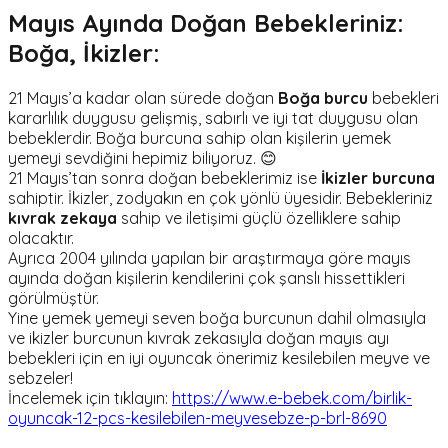
Mayıs Ayında Doğan Bebekleriniz:
Boğa, İkizler:
21 Mayıs’a kadar olan sürede doğan
Boğa burcu
bebekleri
kararlılık duygusu gelişmiş, sabırlı ve iyi tat duygusu olan
bebeklerdir. Boğa burcuna sahip olan kişilerin yemek
yemeyi sevdiğini hepimiz biliyoruz. 😊
21 Mayıs’tan sonra doğan bebeklerimiz ise
İkizler burcuna
sahiptir. İkizler, zodyakın en çok yönlü üyesidir. Bebekleriniz
kıvrak zekaya
sahip ve iletişimi güçlü özelliklere sahip
olacaktır.
Ayrıca 2004 yılında yapılan bir araştırmaya göre mayıs
ayında doğan kişilerin kendilerini çok şanslı hissettikleri
görülmüştür.
Yine yemek yemeyi seven boğa burcunun dahil olmasıyla
ve ikizler burcunun kıvrak zekasıyla doğan mayıs ayı
bebekleri için en iyi oyuncak önerimiz kesilebilen meyve ve
sebzeler!
İncelemek için tıklayın:
https://www.e-bebek.com/birlik-
oyuncak-12-pcs-kesilebilen-meyvesebze-p-brl-8690