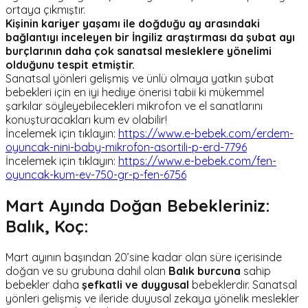
ortaya çıkmıştır.
Kişinin kariyer yaşamı ile doğduğu ay arasındaki
bağlantıyı inceleyen bir İngiliz araştırması da şubat ayı
burçlarının daha çok sanatsal mesleklere yönelimi
olduğunu tespit etmiştir.
Sanatsal yönleri gelişmiş ve ünlü olmaya yatkın şubat
bebekleri için en iyi hediye önerisi tabii ki mükemmel
şarkılar söyleyebilecekleri mikrofon ve el sanatlarını
konuşturacakları kum ev olabilir!
İncelemek için tıklayın:
https://www.e-bebek.com/erdem-
oyuncak-nini-baby-mikrofon-asortili-p-erd-7796
İncelemek için tıklayın:
https://www.e-bebek.com/fen-
oyuncak-kum-ev-750-gr-p-fen-6756
Mart Ayında Doğan Bebekleriniz:
Balık, Koç:
Mart ayının başından 20’sine kadar olan süre içerisinde
doğan ve su grubuna dahil olan
Balık burcuna
sahip
bebekler daha
şefkatli ve duygusal
bebeklerdir. Sanatsal
yönleri gelişmiş ve ileride duyusal zekaya yönelik meslekler