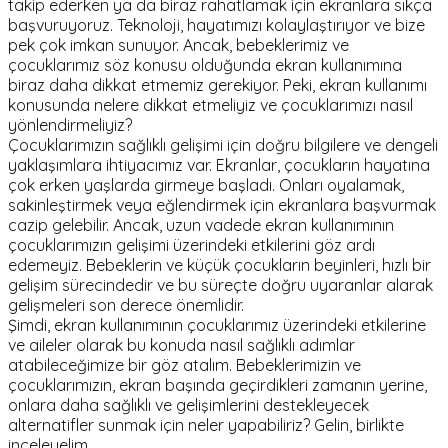
takip ederken ya da biraz rahatlamak için ekranlara sıkça
başvuruyoruz. Teknoloji, hayatımızı kolaylaştırıyor ve bize
pek çok imkan sunuyor. Ancak, bebeklerimiz ve
çocuklarımız söz konusu olduğunda ekran kullanımına
biraz daha dikkat etmemiz gerekiyor. Peki, ekran kullanımı
konusunda nelere dikkat etmeliyiz ve çocuklarımızı nasıl
yönlendirmeliyiz?
Çocuklarımızın sağlıklı gelişimi için doğru bilgilere ve dengeli
yaklaşımlara ihtiyacımız var. Ekranlar, çocukların hayatına
çok erken yaşlarda girmeye başladı. Onları oyalamak,
sakinleştirmek veya eğlendirmek için ekranlara başvurmak
cazip gelebilir. Ancak, uzun vadede ekran kullanımının
çocuklarımızın gelişimi üzerindeki etkilerini göz ardı
edemeyiz. Bebeklerin ve küçük çocukların beyinleri, hızlı bir
gelişim sürecindedir ve bu süreçte doğru uyaranlar alarak
gelişmeleri son derece önemlidir.
Şimdi, ekran kullanımının çocuklarımız üzerindeki etkilerine
ve aileler olarak bu konuda nasıl sağlıklı adımlar
atabileceğimize bir göz atalım. Bebeklerimizin ve
çocuklarımızın, ekran başında geçirdikleri zamanın yerine,
onlara daha sağlıklı ve gelişimlerini destekleyecek
alternatifler sunmak için neler yapabiliriz? Gelin, birlikte
inceleyelim.