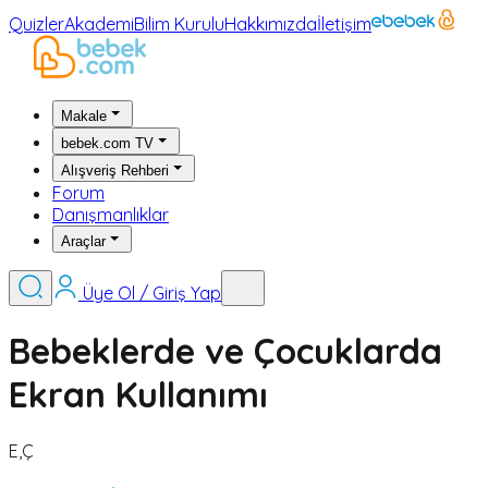
Quizler
Akademi
Bilim Kurulu
Hakkımızda
İletişim
Makale
bebek.com TV
Alışveriş Rehberi
Forum
Danışmanlıklar
Araçlar
Üye Ol / Giriş Yap
Bebeklerde ve Çocuklarda
Ekran Kullanımı
E,Ç