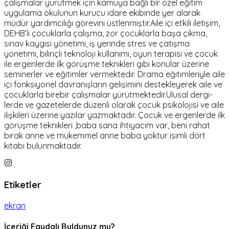
çalışmalar yürütmek için kamuya bağlı bir özel eğitim
uygulama okulunun kurucu idare ekibinde yer alarak
müdür yardımcılığı görevini üstlenmiştir. ​Aile içi etkili iletişim,
DEHB’li çocuklarla çalışma, zor çocuklarla başa çıkma,
sınav kaygısı yönetimi, iş yerinde stres ve çatışma
yönetimi, bilinçli teknoloji kullanımı, oyun terapisi ve çocuk
ile ergenlerde ilk görüşme teknikleri gibi konular üzerine
seminerler ve eğitimler vermektedir. Drama eğitimleriyle aile
içi fonksiyonel davranışların gelişimini destekleyerek aile ve
çocuklarla birebir çalışmalar yürütmektedir.​ Ulusal dergi-
lerde ve gazetelerde düzenli olarak çocuk psikolojisi ve aile
ilişkileri üzerine yazılar yazmaktadır. Çocuk ve ergenlerde ilk
görüşme teknikleri ,baba sana ihtiyacım var, beni rahat
bırak anne ve mükemmel anne baba yoktur isimli dört
kitabı bulunmaktadır.
Etiketler
ekran
İçeriği Faydalı Buldunuz mu?