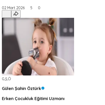
02 Mart 2026
5
0
G,Ş,Ö
Gülen Şahin Öztürk
Erken Çocukluk Eğitimi Uzmanı