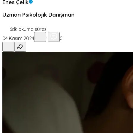
Enes Çelik
Uzman Psikolojik Danışman
6
dk okuma süresi
04 Kasım 2024
1
0