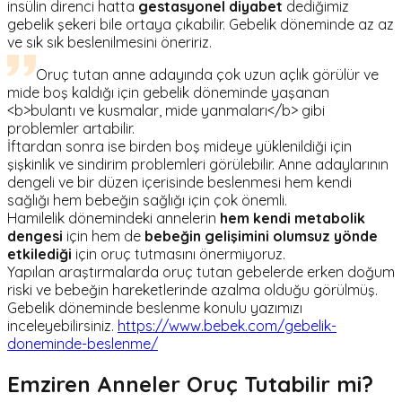
insülin direnci hatta
gestasyonel diyabet
dediğimiz
gebelik şekeri bile ortaya çıkabilir. Gebelik döneminde az az
ve sık sık beslenilmesini öneririz.
Oruç tutan anne adayında çok uzun açlık görülür ve
mide boş kaldığı için gebelik döneminde yaşanan
<b>bulantı ve kusmalar, mide yanmaları</b> gibi
problemler artabilir.
İftardan sonra ise birden boş mideye yüklenildiği için
şişkinlik ve sindirim problemleri görülebilir. Anne adaylarının
dengeli ve bir düzen içerisinde beslenmesi hem kendi
sağlığı hem bebeğin sağlığı için çok önemli.
Hamilelik dönemindeki annelerin
hem kendi metabolik
dengesi
için hem de
bebeğin gelişimini olumsuz yönde
etkilediği
için oruç tutmasını önermiyoruz.
Yapılan araştırmalarda oruç tutan gebelerde erken doğum
riski ve bebeğin hareketlerinde azalma olduğu görülmüş.
Gebelik döneminde beslenme konulu yazımızı
inceleyebilirsiniz.
https://www.bebek.com/gebelik-
doneminde-beslenme/
Emziren Anneler Oruç Tutabilir mi?