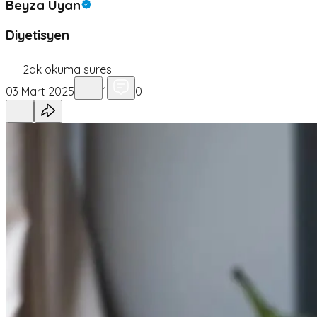
Beyza Uyan
Diyetisyen
2
dk okuma süresi
03 Mart 2025
1
0