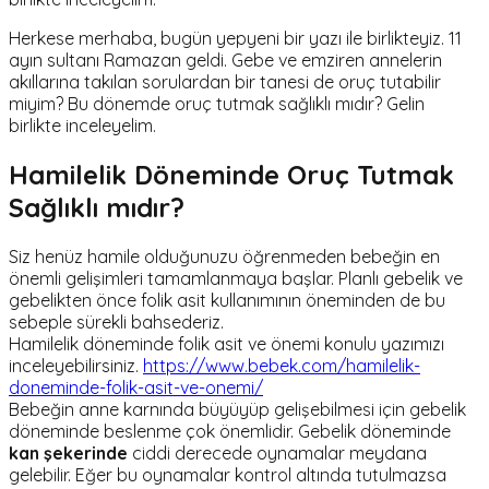
Herkese merhaba, bugün yepyeni bir yazı ile birlikteyiz. 11
ayın sultanı Ramazan geldi. Gebe ve emziren annelerin
akıllarına takılan sorulardan bir tanesi de oruç tutabilir
miyim? Bu dönemde oruç tutmak sağlıklı mıdır? Gelin
birlikte inceleyelim.
Hamilelik Döneminde Oruç Tutmak
Sağlıklı mıdır?
Siz henüz hamile olduğunuzu öğrenmeden bebeğin en
önemli gelişimleri tamamlanmaya başlar. Planlı gebelik ve
gebelikten önce folik asit kullanımının öneminden de bu
sebeple sürekli bahsederiz.
Hamilelik döneminde folik asit ve önemi konulu yazımızı
inceleyebilirsiniz.
https://www.bebek.com/hamilelik-
doneminde-folik-asit-ve-onemi/
Bebeğin anne karnında büyüyüp gelişebilmesi için gebelik
döneminde beslenme çok önemlidir. Gebelik döneminde
kan şekerinde
ciddi derecede oynamalar meydana
gelebilir. Eğer bu oynamalar kontrol altında tutulmazsa