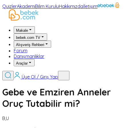
Quizler
Akademi
Bilim Kurulu
Hakkımızda
İletişim
Makale
bebek.com TV
Alışveriş Rehberi
Forum
Danışmanlıklar
Araçlar
Üye Ol / Giriş Yap
Gebe ve Emziren Anneler
Oruç Tutabilir mi?
B,U