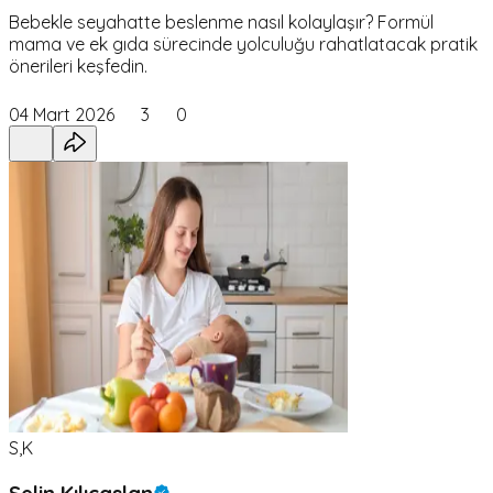
Bebekle seyahatte beslenme nasıl kolaylaşır? Formül
mama ve ek gıda sürecinde yolculuğu rahatlatacak pratik
önerileri keşfedin.
04 Mart 2026
3
0
S,K
Selin Kılıçaslan