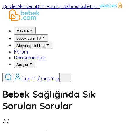
Quizler
Akademi
Bilim Kurulu
Hakkımızda
İletişim
Makale
bebek.com TV
Alışveriş Rehberi
Forum
Danışmanlıklar
Araçlar
Üye Ol / Giriş Yap
Bebek Sağlığında Sık
Sorulan Sorular
G,G