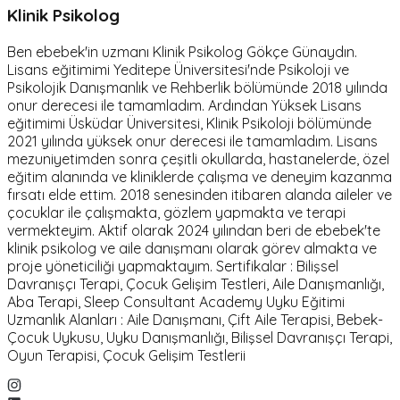
Klinik Psikolog
Ben ebebek'in uzmanı Klinik Psikolog Gökçe Günaydın.
Lisans eğitimimi Yeditepe Üniversitesi'nde Psikoloji ve
Psikolojik Danışmanlık ve Rehberlik bölümünde 2018 yılında
onur derecesi ile tamamladım. Ardından Yüksek Lisans
eğitimimi Üsküdar Üniversitesi, Klinik Psikoloji bölümünde
2021 yılında yüksek onur derecesi ile tamamladım. Lisans
mezuniyetimden sonra çeşitli okullarda, hastanelerde, özel
eğitim alanında ve kliniklerde çalışma ve deneyim kazanma
fırsatı elde ettim. 2018 senesinden itibaren alanda aileler ve
çocuklar ile çalışmakta, gözlem yapmakta ve terapi
vermekteyim. Aktif olarak 2024 yılından beri de ebebek'te
klinik psikolog ve aile danışmanı olarak görev almakta ve
proje yöneticiliği yapmaktayım. Sertifikalar : Bilişsel
Davranışçı Terapi, Çocuk Gelişim Testleri, Aile Danışmanlığı,
Aba Terapi, Sleep Consultant Academy Uyku Eğitimi
Uzmanlık Alanları : Aile Danışmanı, Çift Aile Terapisi, Bebek-
Çocuk Uykusu, Uyku Danışmanlığı, Bilişsel Davranışçı Terapi,
Oyun Terapisi, Çocuk Gelişim Testlerii