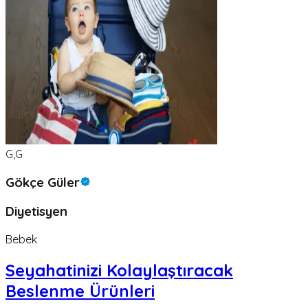
G,G
Gökçe Güler
Diyetisyen
Bebek
Seyahatinizi Kolaylaştıracak
Beslenme Ürünleri