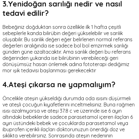
3.Yenidoğan sarılığı nedir ve nasıl
tedavi edilir?
Bebeğiniz doğduktan sonra özellikle ilk 1 hafta çeşitli
sebeplerle kanda bilirübin değeri yükselebilir ve sarılık
oluşabilir. Bu sarılık değeri eğer belirlenen normal referans
değerleri aralığında ise sadece bol bol emzirmek sarılığı
günden güne azaltacaktır. Ama sarılık değeri bu referans
değerinden yukarıda ise bilirübinin verebileceği geri
dönüşümsüz hasarı önlemek adına fototerapi dediğimiz
mor ışık tedavisi başlanması gerekecektir
4.Ateşi çıkarsa ne yapmalıyım?
Öncelikle ateşin yükseldiği durumda oda ısısını düşürmeli
ve ateşli çocuğun kıyafetlerini inceltmelisiniz. Buna rağmen
ısısı azalmıyorsa ve ateşi 37.8 c ve üzerinde ise 6 ayın
altındaki bebeklerde sadece parasetamol içeren ilaçları 6
ayın üstündeki bebek ve çocuklarda parasetamol veya
ibuprofen içerikli ilaçları doktorunuzun önerdiği doz ve
sıklıkta verebilirsiniz. Sonrasında ateşin nedeninin