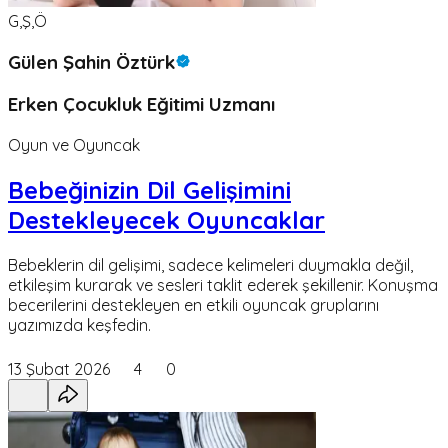
G,Ş,Ö
Gülen Şahin Öztürk
Erken Çocukluk Eğitimi Uzmanı
Oyun ve Oyuncak
Bebeğinizin Dil Gelişimini
Destekleyecek Oyuncaklar
Bebeklerin dil gelişimi, sadece kelimeleri duymakla değil,
etkileşim kurarak ve sesleri taklit ederek şekillenir. Konuşma
becerilerini destekleyen en etkili oyuncak gruplarını
yazımızda keşfedin.
13 Şubat 2026
4
0