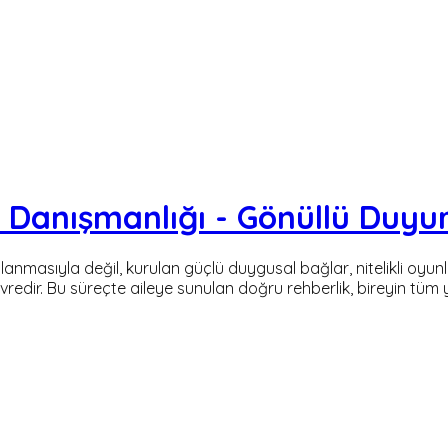
e Danışmanlığı - Gönüllü Duyu
rşılanmasıyla değil, kurulan güçlü duygusal bağlar, nitelikli oyu
u evredir. Bu süreçte aileye sunulan doğru rehberlik, bireyin t