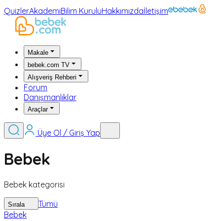
Quizler
Akademi
Bilim Kurulu
Hakkımızda
İletişim
Makale
bebek.com TV
Alışveriş Rehberi
Forum
Danışmanlıklar
Araçlar
Üye Ol / Giriş Yap
Bebek
Bebek kategorisi
Tümü
Sırala
Bebek