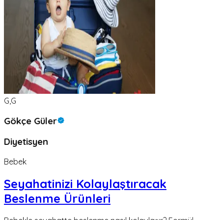
G,G
Gökçe Güler
Diyetisyen
Bebek
Seyahatinizi Kolaylaştıracak
Beslenme Ürünleri