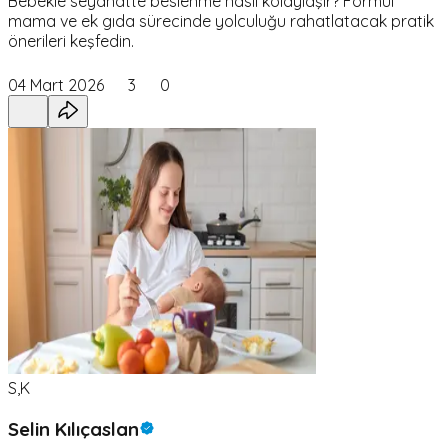
Bebekle seyahatte beslenme nasıl kolaylaşır? Formül
mama ve ek gıda sürecinde yolculuğu rahatlatacak pratik
önerileri keşfedin.
04 Mart 2026
3
0
S,K
Selin Kılıçaslan