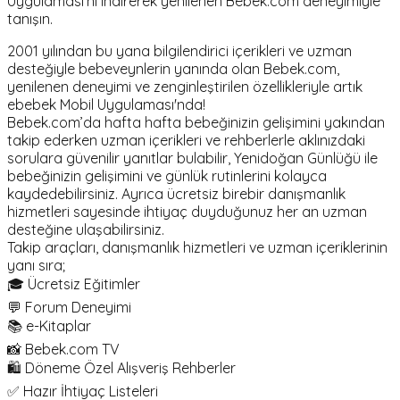
Uygulaması'nı indirerek yenilenen Bebek.com deneyimiyle
tanışın.
2001 yılından bu yana bilgilendirici içerikleri ve uzman
desteğiyle bebeveynlerin yanında olan Bebek.com,
yenilenen deneyimi ve zenginleştirilen özellikleriyle artık
ebebek Mobil Uygulaması'nda!
Bebek.com’da hafta hafta bebeğinizin gelişimini yakından
takip ederken uzman içerikleri ve rehberlerle aklınızdaki
sorulara güvenilir yanıtlar bulabilir, Yenidoğan Günlüğü ile
bebeğinizin gelişimini ve günlük rutinlerini kolayca
kaydedebilirsiniz. Ayrıca ücretsiz birebir danışmanlık
hizmetleri sayesinde ihtiyaç duyduğunuz her an uzman
desteğine ulaşabilirsiniz.
Takip araçları, danışmanlık hizmetleri ve uzman içeriklerinin
yanı sıra;
🎓 Ücretsiz Eğitimler
💬 Forum Deneyimi
📚 e-Kitaplar
📸 Bebek.com TV
🛍️ Döneme Özel Alışveriş Rehberler
✅ Hazır İhtiyaç Listeleri