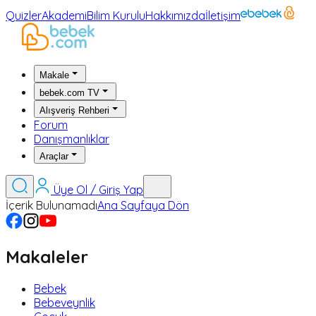
Quizler
Akademi
Bilim Kurulu
Hakkımızda
İletişim
Makale
bebek.com TV
Alışveriş Rehberi
Forum
Danışmanlıklar
Araçlar
Üye Ol / Giriş Yap
İçerik Bulunamadı
Ana Sayfaya Dön
Makaleler
Bebek
Bebeveynlik