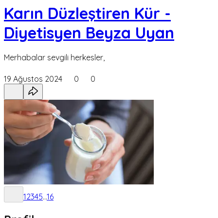
Karın Düzleştiren Kür -
Diyetisyen Beyza Uyan
Merhabalar sevgili herkesler,
19 Ağustos 2024
0
0
1
2
3
4
5
...
16