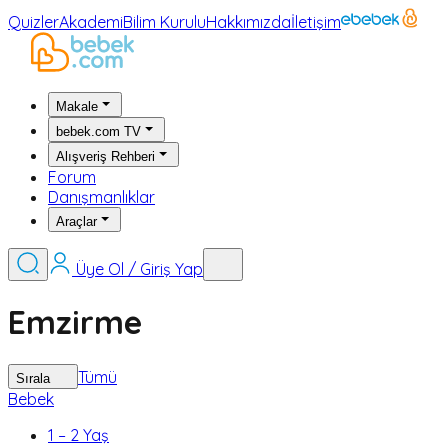
Quizler
Akademi
Bilim Kurulu
Hakkımızda
İletişim
Makale
bebek.com TV
Alışveriş Rehberi
Forum
Danışmanlıklar
Araçlar
Üye Ol / Giriş Yap
Emzirme
Tümü
Sırala
Bebek
1 – 2 Yaş