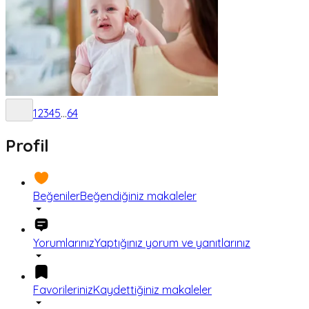
1
2
3
4
5
...
64
Profil
Beğeniler
Beğendiğiniz makaleler
Yorumlarınız
Yaptığınız yorum ve yanıtlarınız
Favorileriniz
Kaydettiğiniz makaleler