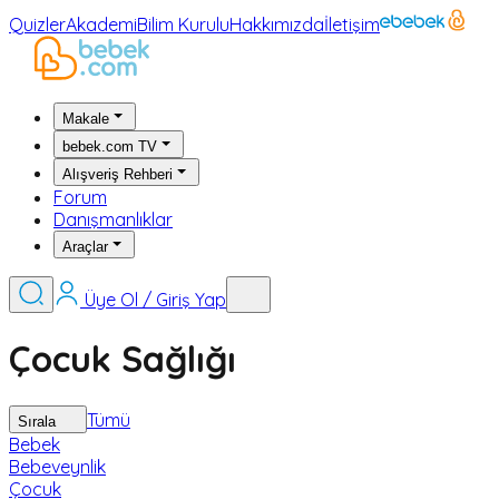
Quizler
Akademi
Bilim Kurulu
Hakkımızda
İletişim
Makale
bebek.com TV
Alışveriş Rehberi
Forum
Danışmanlıklar
Araçlar
Üye Ol / Giriş Yap
Çocuk Sağlığı
Tümü
Sırala
Bebek
Bebeveynlik
Çocuk