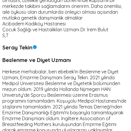
olmasını, özellikle yenidoğan döneminde kapsamlı bir
merkezde takibini sağlamalarını öneririm. Daha önemlisi,
aile öyküsü olan durumlarda önleyici olması açısından
mutlaka genetik danışmanlık almalılar
Acıbadem Kadıköy Hastanesi
Çocuk Sağlığı ve Hastalıkları Uzmanı Dr. İrem Bulut
S,T
Seray Tekin
Beslenme ve Diyet Uzmanı
Herkese merhabalar, ben ebebek'in Beslenme ve Diyet
Uzmanı, Emzirme Danışmanı Seray Tekin. 2021 yılında
Medipol Üniversitesi Beslenme ve Diyetetik bölümünden
mezun oldum. 2019 yılında Hollanda Nijmegen HAN
University'de Sporcu Beslenmesi üzerine Erasmus
programını tamamladım. Koşuyolu Medipol Hastanesi'nde
stajlarımı tamamladım. 2021 yılında Temas Derneği'nden
Emzirme Danışmanlığı Eğitimi'ni başarıyla tamamlayarak
Emzirme Danışmanı oldum. İngiltere Association of
Breastfeeding Mothers kuruluşundan Emzirme Eğitimi
alarak emzirme konusunda uluslararası yaklaşımlar