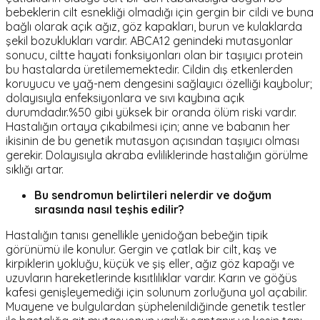
bebeklerin cilt esnekliği olmadığı için gergin bir cildi ve buna
bağlı olarak açık ağız, göz kapakları, burun ve kulaklarda
şekil bozuklukları vardır. ABCA12 genindeki mutasyonlar
sonucu, ciltte hayati fonksiyonları olan bir taşıyıcı protein
bu hastalarda üretilememektedir. Cildin dış etkenlerden
koruyucu ve yağ-nem dengesini sağlayıcı özelliği kaybolur;
dolayısıyla enfeksiyonlara ve sıvı kaybına açık
durumdadır.%50 gibi yüksek bir oranda ölüm riski vardır.
Hastalığın ortaya çıkabilmesi için; anne ve babanın her
ikisinin de bu genetik mutasyon açısından taşıyıcı olması
gerekir. Dolayısıyla akraba evliliklerinde hastalığın görülme
sıklığı artar.
Bu sendromun belirtileri nelerdir ve doğum
sırasında nasıl teşhis edilir?
Hastalığın tanısı genellikle yenidoğan bebeğin tipik
görünümü ile konulur. Gergin ve çatlak bir cilt, kaş ve
kirpiklerin yokluğu, küçük ve şiş eller, ağız göz kapağı ve
uzuvların hareketlerinde kısıtlılıklar vardır. Karın ve göğüs
kafesi genişleyemediği için solunum zorluğuna yol açabilir.
Muayene ve bulgulardan şüphelenildiğinde genetik testler