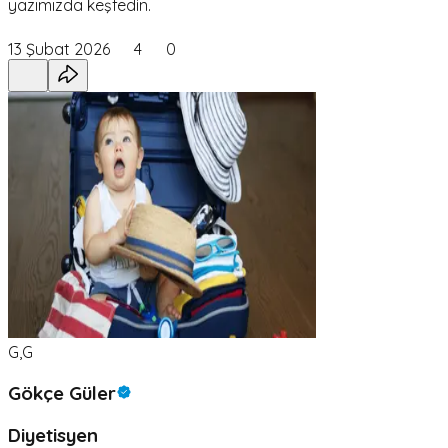
yazımızda keşfedin.
13 Şubat 2026
4
0
G,G
Gökçe Güler
Diyetisyen