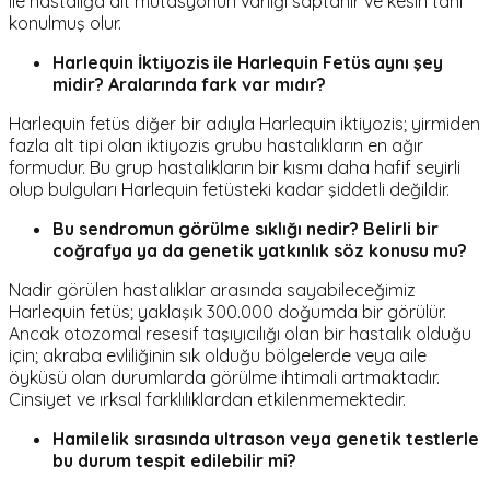
ile hastalığa ait mutasyonun varlığı saptanır ve kesin tanı
konulmuş olur.
Harlequin İktiyozis ile Harlequin Fetüs aynı şey
midir? Aralarında fark var mıdır?
Harlequin fetüs diğer bir adıyla Harlequin iktiyozis; yirmiden
fazla alt tipi olan iktiyozis grubu hastalıkların en ağır
formudur. Bu grup hastalıkların bir kısmı daha hafif seyirli
olup bulguları Harlequin fetüsteki kadar şiddetli değildir.
Bu sendromun görülme sıklığı nedir? Belirli bir
coğrafya ya da genetik yatkınlık söz konusu mu?
Nadir görülen hastalıklar arasında sayabileceğimiz
Harlequin fetüs; yaklaşık 300.000 doğumda bir görülür.
Ancak otozomal resesif taşıyıcılığı olan bir hastalık olduğu
için; akraba evliliğinin sık olduğu bölgelerde veya aile
öyküsü olan durumlarda görülme ihtimali artmaktadır.
Cinsiyet ve ırksal farklılıklardan etkilenmemektedir.
Hamilelik sırasında ultrason veya genetik testlerle
bu durum tespit edilebilir mi?