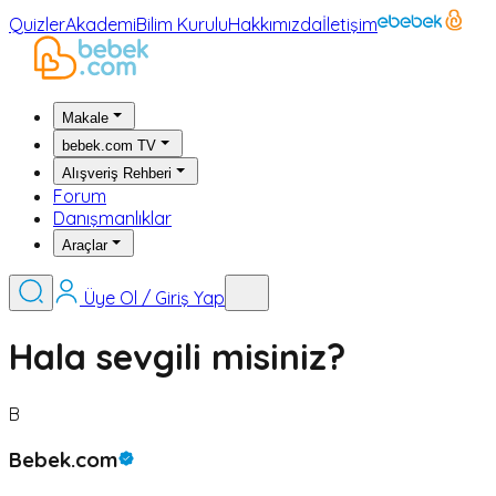
Quizler
Akademi
Bilim Kurulu
Hakkımızda
İletişim
Makale
bebek.com TV
Alışveriş Rehberi
Forum
Danışmanlıklar
Araçlar
Üye Ol / Giriş Yap
Hala sevgili misiniz?
B
Bebek.com