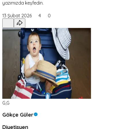
yazımızda keşfedin.
13 Şubat 2026
4
0
G,G
Gökçe Güler
Diyetisyen