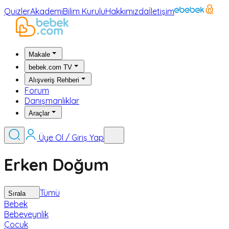
Quizler
Akademi
Bilim Kurulu
Hakkımızda
İletişim
Makale
bebek.com TV
Alışveriş Rehberi
Forum
Danışmanlıklar
Araçlar
Üye Ol / Giriş Yap
Erken Doğum
Tümü
Sırala
Bebek
Bebeveynlik
Çocuk