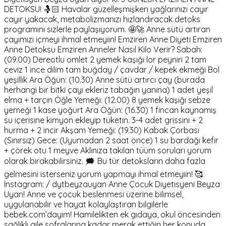
DETOKSU! 🤱🏻 Havalar güzelleşmişken yağlarınızı cayır
cayır yakacak, metabolizmanızı hızlandıracak detoks
programını sizlerle paylaşıyorum. 🤩🚀 Anne sütü artıran
çayımızı içmeyi ihmal etmeyiin! Emziren Anne Diyeti Emziren
Anne Detoksu Emziren Anneler Nasıl Kilo Verir? Sabah:
(09.00) Dereotlu omlet 2 yemek kaşığı lor peyniri 2 tam
ceviz 1 ince dilim tam buğday / çavdar / kepek ekmeği Bol
yeşillik Ara Öğün: (10.30) Anne sütü artırcı çay (burada
herhangi bir bitki çayı ekleriz tabağın yanına) 1 adet yeşil
elma + tarçın Öğle Yemeği: (12.00) 8 yemek kaşığı sebze
yemeği 1 kase yoğurt Ara Öğün: (16.30) 1 fincan kaynamış
su içerisine kimyon ekleyip tüketin. 3-4 adet grissini + 2
hurma + 2 incir Akşam Yemeği: (19.30) Kabak Çorbası
(Sınırsız) Gece: (Uyumadan 2 saat önce) 1 su bardağı kefir
+ çörek otu 1 meyve Aklınıza takılan tüüm soruları yorum
olarak bırakabilirsiniz. 🗯 Bu tür detoksların daha fazla
gelmesini isterseniz yorum yapmayı ihmal etmeyiin! 🥰
Instagram: / dytbeyzauyan Anne Çocuk Diyetisyeni Beyza
Uyan! Anne ve çocuk beslenmesi üzerine bilimsel,
uygulanabilir ve hayat kolaylaştıran bilgilerle
bebek.com’dayım! Hamilelikten ek gıdaya, okul öncesinden
sağlıklı aile sofralarına kadar merak ettiğin her konuda