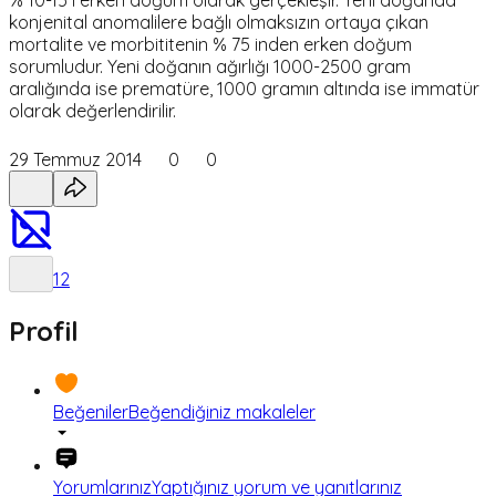
% 10-15 i erken doğum olarak gerçekleşir. Yeni doğanda
konjenital anomalilere bağlı olmaksızın ortaya çıkan
mortalite ve morbititenin % 75 inden erken doğum
sorumludur. Yeni doğanın ağırlığı 1000-2500 gram
aralığında ise prematüre, 1000 gramın altında ise immatür
olarak değerlendirilir.
29 Temmuz 2014
0
0
1
2
Profil
Beğeniler
Beğendiğiniz makaleler
Yorumlarınız
Yaptığınız yorum ve yanıtlarınız