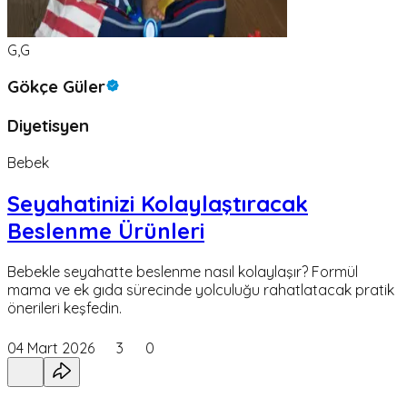
G,G
Gökçe Güler
Diyetisyen
Bebek
Seyahatinizi Kolaylaştıracak
Beslenme Ürünleri
Bebekle seyahatte beslenme nasıl kolaylaşır? Formül
mama ve ek gıda sürecinde yolculuğu rahatlatacak pratik
önerileri keşfedin.
04 Mart 2026
3
0