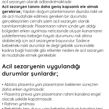
acil sezaryen olarak adlandırılmaktadır.
Acil sezaryen tanımı daha geniş kapsamlı ele almak
gerekirse;
Yapılan doğum planlamasının dışında riskli ve
de acil müdahale edilmesi gereken bir durumda
gerçekleştirilen cerrahi işlem acil sezaryen olarak
tanımlanmaktadır. Plasentanın rahim içinde yer aldığı
bölgeden erken ayrılması neticesinde oluşan kanamanın
şiddetlenmesi bebeğin hayati durumunu risk altına
alabileceği için acil sezaryene başvurulur. Sadece
bebekteki riskli durumlar ile değil gebelik sürecindeki
kadına bağlı hastalık gibi etkenler nedeni ile acil sezaryen
ile müdahale etmek gerekebilir.
Acil sezaryenin uygulandığı
durumlar şunlardır;
• Ablatio plasenta yani plasentanın beklenen süreçten
daha erken ayrılmasıdır.
• Plasenta previa yani plasentanın rahim kanalına engel
olacak şekilde kapatmasıdır.
• Rahmin yırtılması
• Bebekteki ters duruş yani bebeğin doğum kanalına ters