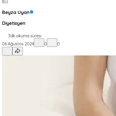
B,U
Beyza Uyan
Diyetisyen
3
dk okuma süresi
06 Ağustos 2024
0
0