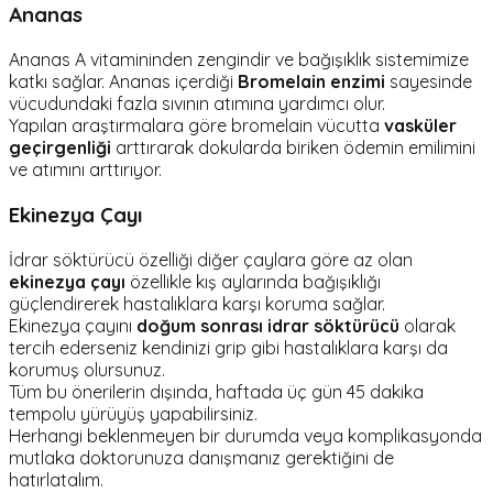
Ananas
Ananas A vitamininden zengindir ve bağışıklık sistemimize
katkı sağlar. Ananas içerdiği
Bromelain enzimi
sayesinde
vücudundaki fazla sıvının atımına yardımcı olur.
Yapılan araştırmalara göre bromelain vücutta
vasküler
geçirgenliği
arttırarak dokularda biriken ödemin emilimini
ve atımını arttırıyor.
Ekinezya Çayı
İdrar söktürücü özelliği diğer çaylara göre az olan
ekinezya çayı
özellikle kış aylarında bağışıklığı
güçlendirerek hastalıklara karşı koruma sağlar.
Ekinezya çayını
doğum sonrası idrar söktürücü
olarak
tercih ederseniz kendinizi grip gibi hastalıklara karşı da
korumuş olursunuz.
Tüm bu önerilerin dışında, haftada üç gün 45 dakika
tempolu yürüyüş yapabilirsiniz.
Herhangi beklenmeyen bir durumda veya komplikasyonda
mutlaka doktorunuza danışmanız gerektiğini de
hatırlatalım.