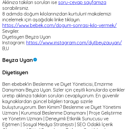
Aklınıza takılan soruları ise
soru-cevap sayfamıza
sorabilirsiniz.
8 adımda doğum kilolarınızdan kurtulun! makalemizi
incelemek için aşağıdaki linke tıklayın.
https://www.bebek.com/dogum-sonrasi-kilo-vermek/
Sevgiler.
Diyetisyen Beyza Uyan
Instagram:
https://www.instagram.com/dytbeyzauyan/
B,U
Beyza Uyan
Diyetisyen
Ben ebebek'in Beslenme ve Diyet Yöneticisi, Emzirme
Danışmanı Beyza Uyan. Sizler için çeşitli konularda içerikler
üretip aklınıza takılan soruları cevaplıyorum. En güvenilir
kaynaklardan güncel bilgileri tarayıp sizinle
buluşturuyorum. Ben Kimim? Beslenme ve Diyet Yönetimi
Uzmanı | Kurumsal Beslenme Danışmanı | Proje Geliştirme
ve Yönetim Uzmanı | Deneyimli Etkinlik Sunucusu ve
Eğitmen | Sosyal Medya Stratejisti | SEO Odaklı İçerik