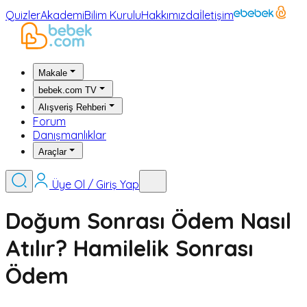
Quizler
Akademi
Bilim Kurulu
Hakkımızda
İletişim
Makale
bebek.com TV
Alışveriş Rehberi
Forum
Danışmanlıklar
Araçlar
Üye Ol / Giriş Yap
Doğum Sonrası Ödem Nasıl
Atılır? Hamilelik Sonrası
Ödem