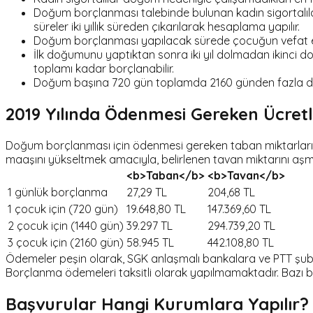
Doğum borçlanması talebinde bulunan kadın sigortalıl
süreler iki yıllık süreden çıkarılarak hesaplama yapılır.
Doğum borçlanması yapılacak sürede çocuğun vefat etme
İlk doğumunu yaptıktan sonra iki yıl dolmadan ikinci do
toplamı kadar borçlanabilir.
Doğum başına 720 gün toplamda 2160 günden fazla doğ
2019 Yılında Ödenmesi Gereken Ücret
Doğum borçlanması için ödenmesi gereken taban miktarları bü
maaşını yükseltmek amacıyla, belirlenen tavan miktarını aşm
<b>Taban</b>
<b>Tavan</b>
1 günlük borçlanma
27,29 TL
204,68 TL
1 çocuk için (720 gün)
19.648,80 TL
147.369,60 TL
2 çocuk için (1440 gün)
39.297 TL
294.739,20 TL
3 çocuk için (2160 gün)
58.945 TL
442.108,80 TL
Ödemeler peşin olarak, SGK anlaşmalı bankalara ve PTT şubeleri
Borçlanma ödemeleri taksitli olarak yapılmamaktadır. Bazı 
Başvurular Hangi Kurumlara Yapılır?