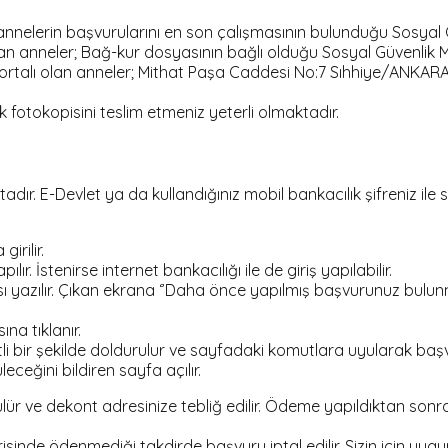
nnelerin başvurularını en son çalışmasının bulunduğu Sosyal 
an anneler; Bağ-kur dosyasının bağlı olduğu Sosyal Güvenlik 
ortalı olan anneler; Mithat Paşa Caddesi No:7 Sıhhiye/ANKAR
fotokopisini teslim etmeniz yeterli olmaktadır.
. E-Devlet ya da kullandığınız mobil bankacılık şifreniz ile si
irilir.
lır. İstenirse internet bankacılığı ile de giriş yapılabilir.
azılır. Çıkan ekrana ‘’Daha önce yapılmış başvurunuz bulu
na tıklanır.
tli bir şekilde doldurulur ve sayfadaki komutlara uyularak ba
ceğini bildiren sayfa açılır.
 ve dekont adresinize tebliğ edilir. Ödeme yapıldıktan sonra ki
isinde ödenmediği takdirde başvuru iptal edilir. Sizin için uy