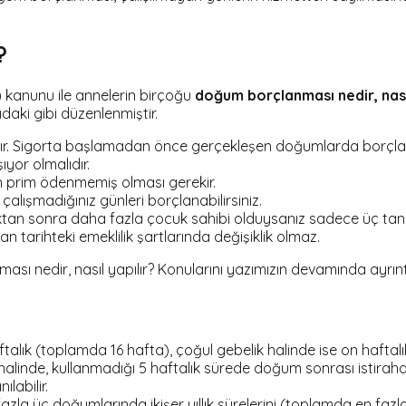
?
kanunu ile annelerin birçoğu
doğum borçlanması nedir, nasıl
ıdaki gibi düzenlenmiştir.
ıdır. Sigorta başlamadan önce gerçekleşen doğumlarda borçl
yor olmalıdır.
 prim ödenmemiş olması gerekir.
çalışmadığınız günleri borçlanabilirsiniz.
uktan sonra daha fazla çocuk sahibi olduysanız sadece üç tanesi
 tarihteki emeklilik şartlarında değişiklik olmaz.
 nedir, nasıl yapılır? Konularını yazımızın devamında ayrıntıl
lık (toplamda 16 hafta), çoğul gebelik halinde ise on haftalık 
linde, kullanmadığı 5 haftalık sürede doğum sonrası istirahat
ılabilir.
la üç doğumlarında ikişer yıllık sürelerini (toplamda en fazla al