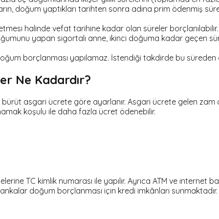
arın, doğum yaptıkları tarihten sonra adına prim ödenmiş sü
si halinde vefat tarihine kadar olan süreler borçlanılabilir.
ğumunu yapan sigortalı anne, ikinci doğuma kadar geçen süre il
um borçlanması yapılamaz. İstendiği takdirde bu süreden d
ler Ne Kadardır?
rüt asgari ücrete göre ayarlanır. Asgari ücrete gelen zam or
amak koşulu ile daha fazla ücret ödenebilir.
ne TC kimlik numarası ile yapılır. Ayrıca ATM ve internet banka
bankalar doğum borçlanması için kredi imkânları sunmaktadır.