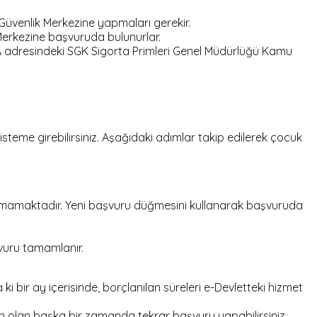
Güvenlik Merkezine yapmaları gerekir.
Merkezine başvuruda bulunurlar.
A adresindeki SGK Sigorta Primleri Genel Müdürlüğü Kamu
steme girebilirsiniz. Aşağıdaki adımlar takip edilerek çocuk
nmamaktadır. Yeni başvuru düğmesini kullanarak başvuruda
şvuru tamamlanır.
 bir ay içerisinde, borçlanılan süreleri e-Devletteki hizmet
gun olan başka bir zamanda tekrar başvuru yapabilirsiniz.