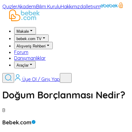
Quizler
Akademi
Bilim Kurulu
Hakkımızda
İletişim
Makale
bebek.com TV
Alışveriş Rehberi
Forum
Danışmanlıklar
Araçlar
Üye Ol / Giriş Yap
Doğum Borçlanması Nedir?
B
Bebek.com