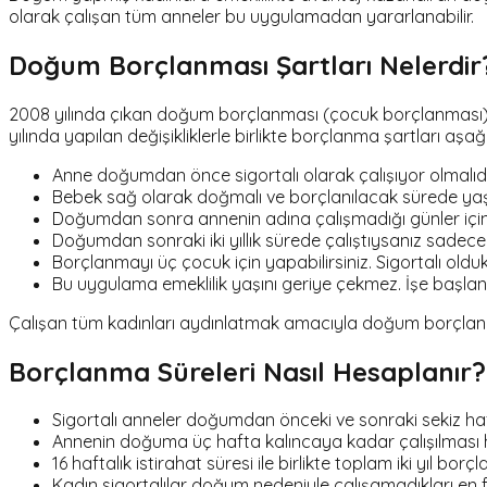
olarak çalışan tüm anneler bu uygulamadan yararlanabilir.
Doğum Borçlanması Şartları Nelerdir
2008 yılında çıkan doğum borçlanması (çocuk borçlanması) 
yılında yapılan değişikliklerle birlikte borçlanma şartları aşağ
Anne doğumdan önce sigortalı olarak çalışıyor olmal
Bebek sağ olarak doğmalı ve borçlanılacak sürede yaşı
Doğumdan sonra annenin adına çalışmadığı günler için
Doğumdan sonraki iki yıllık sürede çalıştıysanız sadece 
Borçlanmayı üç çocuk için yapabilirsiniz. Sigortalı old
Bu uygulama emeklilik yaşını geriye çekmez. İşe başlanan
Çalışan tüm kadınları aydınlatmak amacıyla doğum borçlanması
Borçlanma Süreleri Nasıl Hesaplanır?
Sigortalı anneler doğumdan önceki ve sonraki sekiz hafta
Annenin doğuma üç hafta kalıncaya kadar çalışılması ha
16 haftalık istirahat süresi ile birlikte toplam iki yıl borçlan
Kadın sigortalılar doğum nedeniyle çalışamadıkları en faz