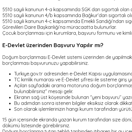
5510 sayılı kanunun 4-a kapsamında SGK dan sigortalı olan a
5510 sayılı kanunun 4/b kapsamında Bağkur’dan sigortalı ol
5510 sayılı kanunun 4-c kapsamında Emekli Sandığı’ndan sig
Görevlileri Daire Başkanlığı’na müracaatta bulunurlar.
Çocuk borçlanması için kurumlara, başvuru formunu ve kimlik 
E-Devlet üzerinden Başvuru Yapılır mı?
Doğum borçlanması E-Devlet sistemi üzerinden de yapılmaktadır
borçlanması başvurunuzu yapabilirsiniz.
Turkiye.gov.tr adresinden e-Devlet Kapısı uygulamasına g
TC kimlik numarası ve E-Devlet şifresi ile sisteme giriş yapı
Açılan sayfadaki arama motoruna doğum borçlanması y
bulunabilirsiniz’’ mesajı gelir.
Ekranın sağ üst köşesinde bulunan ‘’yeni başvuru’’ yazısı
Bu adımdan sonra istenen bilgiler eksiksiz olarak dikka
Son olarak işlemlerinizin hangi kurum tarafından yürütüle
15 gün içerisinde ekranda yazan kurum tarafından size dönülür
dökümü listesinde görebilirsiniz.
Doğum borçlanma tutarı tebliğ tarihinden itibaren bir ay içer