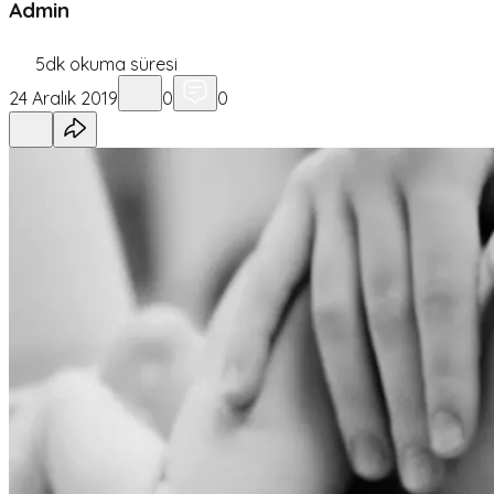
Admin
5
dk okuma süresi
24 Aralık 2019
0
0