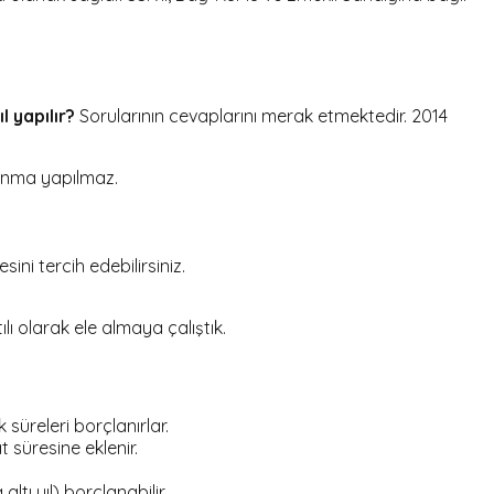
 yapılır?
Sorularının cevaplarını merak etmektedir. 2014
anma yapılmaz.
ni tercih edebilirsiniz.
ı olarak ele almaya çalıştık.
süreleri borçlanırlar.
 süresine eklenir.
tı yıl) borçlanabilir.