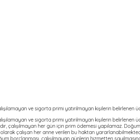
ışılamayan ve sigorta primi yatırılmayan kişilerin belirlenen ü
ışılamayan ve sigorta primi yatırılmayan kişilerin belirlenen ü
rdır, çalışılmayan her gün için prim ödemesi yapılamaz. Doğum
lı olarak çalışan her anne verilen bu haktan yararlanabilmektedi
 borçlanması, çalışılmayan günlerin hizmetten sayılmasına ol