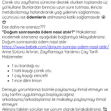
Çörek otu zayıflama sürecine destek olurken toplamda üç
yol kullanır. Bunlardan birincisi uzun süre tutması, ikincisi
metabolizmayı hızlandırarak yağ yakımını sağlanması,
üçüncüsü ise
ödemlerin
atılmasına katkı sağlamasıdır. 🤩
😎
Eee daha ne isteriiizz???
"Doğum sonrasında ödem nasıl atılır?"
Makalemizi
incelemek isterseniz aşağıdaki bağlantıya tıklayabilirsiniz.
Doğum sonrasında ödem nasıl atılır:
https://www.bebek.com/dogum-sonrasi-odem-nasil-atilir/
Anne Sütünü Artıran, Zayıflamaya Yardımcı Çay Tarifi
Malzemeler:
1 su bardağı su
1 tatlı kaşığı çörek otu
1 çay kaşığı zencefil
1 ince dilim limon
Deneyip yorumlarınızı bizimle paylaşmayı ihmal etmeyin ve
çay tarifini uygulamaya başlayacağınız
arkadaşınız/arkadaşlarınız ile makaleyi paylaşmayı ihmal
etmeyin!
Aklınıza takılan soruları ise yorum olarak bırakabilirsiniz. 🥰