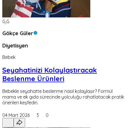
G,G
Gökçe Güler
Diyetisyen
Bebek
Seyahatinizi Kolaylaştıracak
Beslenme Ürünleri
Bebekle seyahatte beslenme nasıl kolaylaşır? Formül
mama ve ek gıda sürecinde yolculuğu rahatlatacak pratik
önerileri keşfedin.
04 Mart 2026
3
0