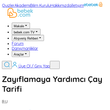
Quizler
Akademi
Bilim Kurulu
Hakkımızda
İletişim
Makale
bebek.com TV
Alışveriş Rehberi
Forum
Danışmanlıklar
Araçlar
Üye Ol / Giriş Yap
Zayıflamaya Yardımcı Çay
Tarifi
B,U