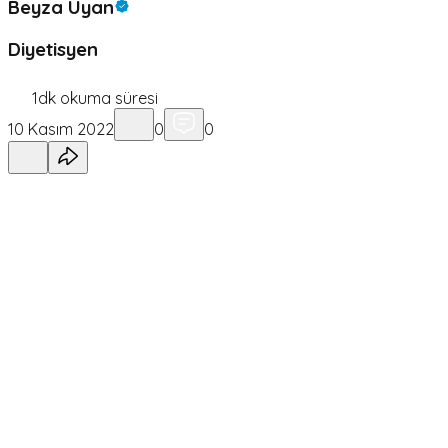
Beyza Uyan
Diyetisyen
1
dk okuma süresi
10 Kasım 2022
0
0