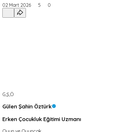
02 Mart 2026
5
0
G,Ş,Ö
Gülen Şahin Öztürk
Erken Çocukluk Eğitimi Uzmanı
Oyun ve Oyuncak