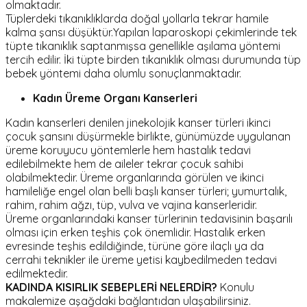
olmaktadır.
Tüplerdeki tıkanıklıklarda doğal yollarla tekrar hamile
kalma şansı düşüktür.Yapılan laparoskopi çekimlerinde tek
tüpte tıkanıklık saptanmışsa genellikle aşılama yöntemi
tercih edilir. İki tüpte birden tıkanıklık olması durumunda tüp
bebek yöntemi daha olumlu sonuçlanmaktadır.
Kadın Üreme Organı Kanserleri
Kadın kanserleri denilen jinekolojik kanser türleri ikinci
çocuk şansını düşürmekle birlikte, günümüzde uygulanan
üreme koruyucu yöntemlerle hem hastalık tedavi
edilebilmekte hem de aileler tekrar çocuk sahibi
olabilmektedir. Üreme organlarında görülen ve ikinci
hamileliğe engel olan belli başlı kanser türleri; yumurtalık,
rahim, rahim ağzı, tüp, vulva ve vajina kanserleridir.
Üreme organlarındaki kanser türlerinin tedavisinin başarılı
olması için erken teşhis çok önemlidir. Hastalık erken
evresinde teşhis edildiğinde, türüne göre ilaçlı ya da
cerrahi teknikler ile üreme yetisi kaybedilmeden tedavi
edilmektedir.
KADINDA KISIRLIK SEBEPLERİ NELERDİR?
Konulu
makalemize aşağdaki bağlantıdan ulaşabilirsiniz.