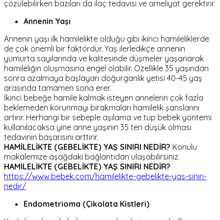
çözülebilirken bazıları da ilaç tedavisi ve ameliyat gerektirir.
Annenin Yaşı
Annenin yaşı ilk hamilelikte olduğu gibi ikinci hamileliklerde
de çok önemli bir faktördür. Yaş ilerledikçe annenin
yumurta sayılarında ve kalitesinde düşmeler yaşanarak
hamileliğin oluşmasına engel olabilir. Özellikle 35 yaşından
sonra azalmaya başlayan doğurganlık yetisi 40-45 yaş
arasında tamamen sona erer.
İkinci bebeğe hamile kalmak isteyen annelerin çok fazla
beklemeden korunmayı bırakmaları hamilelik şanslarını
artırır. Herhangi bir sebeple aşılama ve tüp bebek yöntemi
kullanılacaksa yine anne yaşının 35 ten düşük olması
tedavinin başarısını arttırır.
HAMİLELİKTE (GEBELİKTE) YAŞ SINIRI NEDİR?
Konulu
makalemize aşağdaki bağlantıdan ulaşabilirsiniz.
HAMİLELİKTE (GEBELİKTE) YAŞ SINIRI NEDİR?
https://www.bebek.com/hamilelikte-gebelikte-yas-siniri-
nedir/
Endometrioma (Çikolata Kistleri)