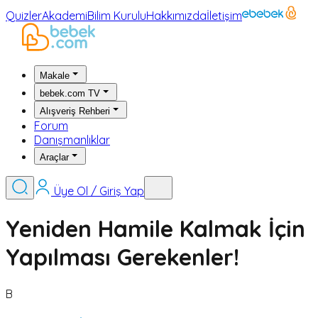
Quizler
Akademi
Bilim Kurulu
Hakkımızda
İletişim
Makale
bebek.com TV
Alışveriş Rehberi
Forum
Danışmanlıklar
Araçlar
Üye Ol / Giriş Yap
Yeniden Hamile Kalmak İçin
Yapılması Gerekenler!
B