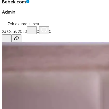
Bebek.com
Admin
7
dk okuma süresi
23 Ocak 2020
0
0