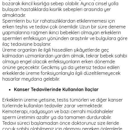
bozarak ikincil kısırlığa sebep olabilir. Ayrıca cinsel yolla
bulaşan hastalıklarda kısırlık sebepleri arasında yer
almaktadır.
Spermlerin bu tür rahatsızlıklardan etkilenmemesi için
erken teşhis ve tedavi çok önemlidir. Uzun bir süre deneme
yapmalarına rağmen ikinci bebekleri olmayan erkeklerin
spermleri enfeksiyon yönünden araştırılır ve bulgulara göre
ilaç tedavisine başlanır.
Üreme organları ile ilgili hissedilen şikâyetlerde geç
kalmadan uzmanlardan yardım almak, tekrar bebek sahibi
olmaya engel olacak enfeksiyonların erken dönemde
önüne geçecektir. Gecikmiş ya da yetersiz tedavi edilen
erkeklerde üreme fonksiyonlarıyla ilgili düzeltilemeyecek
hasarlar meydana gelebilir.
Kanser Tedavilerinde Kullanılan İlaçlar
Erkeklerin üreme yetisine, testis tümörleri ve diğer kanser
türlerinde kullanılan tedaviler zarar vermektedir.
Kemoterapi, radyasyon ve bazı cerrahi müdahaleler
sperm üretimini azaltır ya da tamamen durdurabilir.
Tedavi süreci başlamadan önce doktorunuz size ileride
çocuk sahibi olabilmeniz için alınması gereken önlemlerle