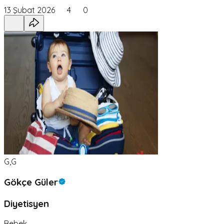
13 Şubat 2026
4
0
G,G
Gökçe Güler
Diyetisyen
Bebek