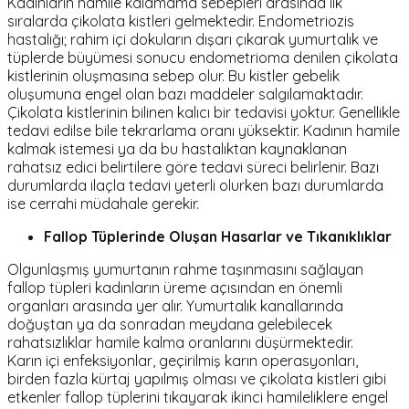
Kadınların hamile kalamama sebepleri arasında ilk
sıralarda çikolata kistleri gelmektedir. Endometriozis
hastalığı; rahim içi dokuların dışarı çıkarak yumurtalık ve
tüplerde büyümesi sonucu endometrioma denilen çikolata
kistlerinin oluşmasına sebep olur. Bu kistler gebelik
oluşumuna engel olan bazı maddeler salgılamaktadır.
Çikolata kistlerinin bilinen kalıcı bir tedavisi yoktur. Genellikle
tedavi edilse bile tekrarlama oranı yüksektir. Kadının hamile
kalmak istemesi ya da bu hastalıktan kaynaklanan
rahatsız edici belirtilere göre tedavi süreci belirlenir. Bazı
durumlarda ilaçla tedavi yeterli olurken bazı durumlarda
ise cerrahi müdahale gerekir.
Fallop Tüplerinde Oluşan Hasarlar ve Tıkanıklıklar
Olgunlaşmış yumurtanın rahme taşınmasını sağlayan
fallop tüpleri kadınların üreme açısından en önemli
organları arasında yer alır. Yumurtalık kanallarında
doğuştan ya da sonradan meydana gelebilecek
rahatsızlıklar hamile kalma oranlarını düşürmektedir.
Karın içi enfeksiyonlar, geçirilmiş karın operasyonları,
birden fazla kürtaj yapılmış olması ve çikolata kistleri gibi
etkenler fallop tüplerini tıkayarak ikinci hamileliklere engel