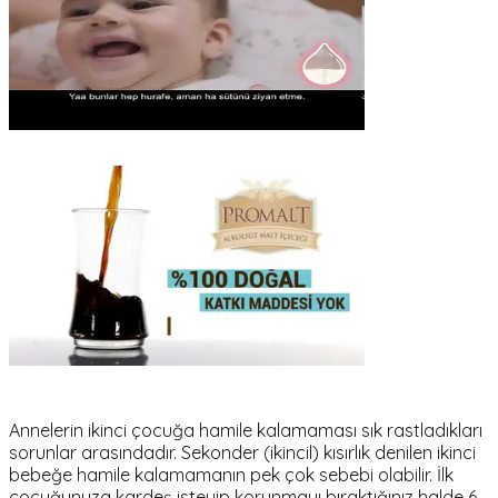
Annelerin ikinci çocuğa hamile kalamaması sık rastladıkları
sorunlar arasındadır. Sekonder (ikincil) kısırlık denilen ikinci
bebeğe hamile kalamamanın pek çok sebebi olabilir. İlk
çocuğunuza kardeş isteyip korunmayı bıraktığınız halde 6