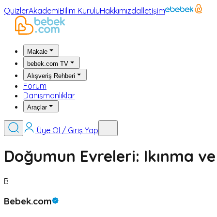
Quizler
Akademi
Bilim Kurulu
Hakkımızda
İletişim
Makale
bebek.com TV
Alışveriş Rehberi
Forum
Danışmanlıklar
Araçlar
Üye Ol / Giriş Yap
Doğumun Evreleri: Ikınma v
B
Bebek.com