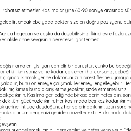
ibi rahatsız etmezler. Kasılmalar yine 60-90 saniye arasında sür
 zor gelebilir, ancak ebe yada doktor size en doğru pozisyonu b
z. Ayrıca heyecan ve coşku da duyabilirsiniz. İkinci evre fazla
 kesinlikle anne sevgisinin derecesini göstermez.
değişir ama en iyisi yarı çömelir bir duruştur, çünkü bu bebe
dar etkili ıkınırsanız ve ne kadar çok enerji harcarsanız, be
z çılgınca ıkınmak yerine doktorunuzun direktiflerine uymaya ç
boşalabilir, bunu önlemeye çalışmak ilerlemeyi engelleyebilir. 
adaki hiç kimse buna aldırış etmeyecektir, sizde etmemelisiniz.
kçe ıkının. Kasılma gerilediğinde birkaç derin nefes alın; sonr
dek tüm gücünüzle ıkının. Her kasılmada beş kez kadar ıkınma i
yerine, ihtiyaç duyduğunuz her seferinde ıkının, uzun süre nefe
s almak solunum dengenizi yeniden düzeltecektir. Bu konuda dok
.
gevşetin.
masını engellemek için bu gerekebilir) ve nefes verin veya üfle