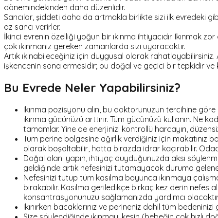
dönemindekinden daha düzenlidir.
Sancılar, şiddeti daha da artmakla birlikte sizi ilk evredeki g
az sancı verirler.
İkinci evrenin özelliği yoğun bir ıkınma ihtiyacıdır. Ikınmak
çok ıkınmanız gereken zamanlarda sizi uyaracaktır.
Artık ıkınabileceğiniz için duygusal olarak rahatlayabilirsini
işkencenin sona ermesidir; bu doğal ve geçici bir tepkidir ve
Bu Evrede Neler Yapabilirsiniz?
Ikınma pozisyonu alın, bu doktorunuzun tercihine göre 
ıkınma gücünüzü arttırır. Tüm gücünüzü kullanın. Ne ka
tamamlar. Yine de enerjinizi kontrollü harcayın, düzensi
Tüm perine bölgesine ağırlık verdiğiniz için makatınız 
olarak boşaltabilir, hatta birazda idrar kaçırabilir. Od
Doğal olanı yapın, ihtiyaç duyduğunuzda aksi söylenmedi
geldiğinde artık nefesinizi tutamayacak duruma gelene 
Nefesinizi tutup tüm kasılma boyunca ıkınmaya çalışmak 
bırakabilir. Kasılma geriledikçe birkaç kez derin nefe
konsantrasyonunuzu sağlamanızda yardımcı olacaktır
Ikınırken bacaklarınız ve perineniz dahil tüm bedeninizi 
Size söylendiğinde ıkınmayı kesin (bebeğin çok hızlı doğ