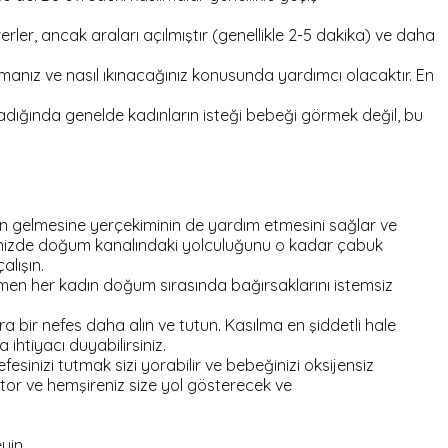
erler, ancak araları açılmıştır (genellikle 2-5 dakika) ve daha
ulmanız ve nasıl ıkınacağınız konusunda yardımcı olacaktır. En
 uzadığında genelde kadınların isteği bebeği görmek değil, bu
ğin gelmesine yerçekiminin de yardım etmesini sağlar ve
beğinizde doğum kanalındaki yolculuğunu o kadar çabuk
alışın.
Hemen her kadın doğum sırasında bağırsaklarını istemsiz
a bir nefes daha alın ve tutun. Kasılma en şiddetli hale
htiyacı duyabilirsiniz.
sinizi tutmak sizi yorabilir ve bebeğinizi oksijensiz
tor ve hemşireniz size yol gösterecek ve
yin.