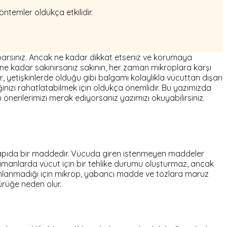
ntemler oldukça etkilidir.
yaparsınız. Ancak ne kadar dikkat etseniz ve korumaya
u ne kadar sakınırsanız sakının, her zaman mikroplara karşı
r, yetişkinlerde olduğu gibi balgamı kolaylıkla vücuttan dışarı
ğinizi rahatlatabilmek için oldukça önemlidir. Bu yazımızda
nerilerimizi merak ediyorsanız yazımızı okuyabilirsiniz.
yapıda bir maddedir. Vücuda giren istenmeyen maddeler
amanlarda vücut için bir tehlike durumu oluşturmaz, ancak
mamlanmadığı için mikrop, yabancı madde ve tozlara maruz
ürüğe neden olur.