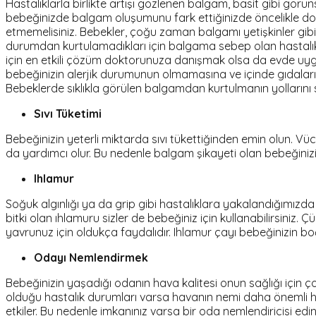
Hastalıklarla birlikte artışı gözlenen balgam, basit gibi görün
bebeğinizde balgam oluşumunu fark ettiğinizde öncelikle dok
etmemelisiniz. Bebekler, çoğu zaman balgamı yetişkinler gibi 
durumdan kurtulamadıkları için balgama sebep olan hastalıkl
için en etkili çözüm doktorunuza danışmak olsa da evde uygu
bebeğinizin alerjik durumunun olmamasına ve içinde gıdalar
Bebeklerde sıklıkla görülen balgamdan kurtulmanın yollarını si
Sıvı Tüketimi
Bebeğinizin yeterli miktarda sıvı tükettiğinden emin olun.
da yardımcı olur. Bu nedenle balgam şikayeti olan bebeğinizin
Ihlamur
Soğuk algınlığı ya da grip gibi hastalıklara yakalandığımızda
bitki olan ıhlamuru sizler de bebeğiniz için kullanabilirsiniz. 
yavrunuz için oldukça faydalıdır. Ihlamur çayı bebeğinizin
Odayı Nemlendirmek
Bebeğinizin yaşadığı odanın hava kalitesi onun sağlığı için ç
olduğu hastalık durumları varsa havanın nemi daha önemli h
etkiler. Bu nedenle imkanınız varsa bir oda nemlendiricisi edine