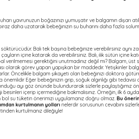
 Su buharı yavrunuzun boğazınızı yumuşatır ve balgamın dışarı 
iraz daha uzatarak bebeğinizin su buharını daha fazla solumas
m söktürücüdür. Balı tek başına bebeğinize verebilirsiniz ayn
ayların içine katarak da verebilirsiniz. Balı, ılık sütün içine 
al verilmemesi gerektiğini unutmadınız değil mi? Balgam, üst s
ası olarak görev yapan yapışkan bir maddedir. Yetişkinler ba
arlar. Öncelikle balgam şikayeti olan bebeğinizi doktora götürm
 önemlidir Eğer bebeğinizin grip, soğuk algınlığı gibi tedavi
uğu ayı göz önünde bulundurarak sizlerle paylaştığımız öneril
 besinleri içerip içermediğine bakmalısınız. Örneğin, ilk 6 a
in bol su tüketin önerimizi uygulamanız doğru olmaz.
Bu önerim
mdan kurtulmanın yolları
nelerdir sorusunun cevabını sizlerl
tinden kurtulmanız dileğiyle!