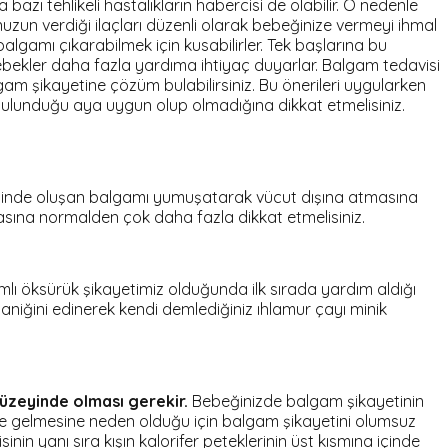
bazı tehlikeli hastalıkların habercisi de olabilir. O nedenle
un verdiği ilaçları düzenli olarak bebeğinize vermeyi ihmal
lgamı çıkarabilmek için kusabilirler. Tek başlarına bu
ebekler daha fazla yardıma ihtiyaç duyarlar. Balgam tedavisi
m şikayetine çözüm bulabilirsiniz. Bu önerileri uygularken
ulunduğu aya uygun olup olmadığına dikkat etmelisiniz.
genzinde oluşan balgamı yumuşatarak vücut dışına atmasına
masına normalden çok daha fazla dikkat etmelisiniz.
amlı öksürük şikayetimiz olduğunda ilk sırada yardım aldığı
organiğini edinerek kendi demlediğiniz ıhlamur çayı minik
düzeyinde olması gerekir.
Bebeğinizde balgam şikayetinin
le gelmesine neden olduğu için balgam şikayetini olumsuz
inin yanı sıra kışın kalorifer peteklerinin üst kısmına içinde