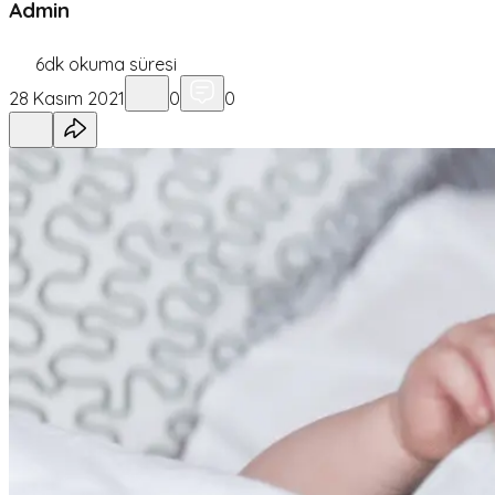
Admin
6
dk okuma süresi
28 Kasım 2021
0
0