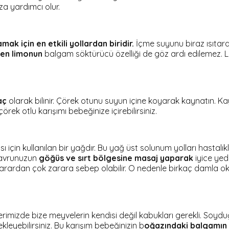
a yardımcı olur.
k için en etkili yollardan biridir.
İçme suyunu biraz ısıtarak
nen limonun
balgam söktürücü özelliği de göz ardı edilemez. 
aç
olarak bilinir. Çörek otunu suyun içine koyarak kaynatın. Ka
rek otlu karışımı bebeğinize içirebilirsiniz.
ı için kullanılan bir yağdır. Bu yağ üst solunum yolları hastalıkl
yavrunuzun
göğüs ve sırt bölgesine masaj yaparak
iyice yed
arardan çok zarara sebep olabilir. O nedenle birkaç damla oka
imizde bize meyvelerin kendisi değil kabukları gerekli. Soyduğ
eyebilirsiniz. Bu karışım bebeğinizin b
oğazındaki balgamın