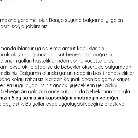
atılmasına yardımcı olur. Banyo suyuna balgama iyi gelen
ını sağlayabilirsiniz.
ı zamanda ıhlamur ya da elma armut kabuklarının
katarak oluşturduğunuz ballı süt bebeğinizin boğazını
olunum yolları hastalıklarından sonra vücutta artışı
lgamı öksürük ile atabilse de bebekler öksürükle balgamdan
elisiniz. Balgamın altında yatan nedenin basit rahatsızlıklar
si daha kolay rahatsızlıklardan kaynaklanan balgam şikayeti
eri uygulayabilirsiniz ancak yiyeceklerin yer aldığı
yda bebeğinizin yalnızca anne sütü ya da bebek mamalarıyla
izin 6 ay sonrasını kapsadığını unutmayın ve diğer
e paylaştık. Bu yollar evde uygulayabileceğiniz pratik ve