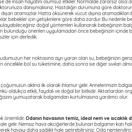
se de insan hayatını olumsuz etkiler. Normalde zararsız olsa da 
torunuza danışmalısınız. Hastalığın durumuna göre doktorunuz
dışarı atamazlar. Hatta öksürerek vücut dışına atamadıkları ba
ar bebekler için yetişkinlere göre daha zordur. Bu nedenle b
layabileceğiniz doğal yöntemleri kullanarak bebeğinizin balga
ın bulunduğu önerileri uygulamadan önce bebeğinizin içinde b
zler için derledik.
 Vücudumuzun her noktasına ayrı yararı olan su, bebeğinizin 
 öncelikle bol su tüketimine, daha sonra ise diğer sıvıları al
 çoğumuzun aklına ilk olarak ıhlamur gelir. Annelerimizin balg
Çünkü oldukça etkili, faydalı ve doğal bir bitkidir. Aktarlardan 
 boğazını yumuşatarak balgamdan kurtulmasına yardımcı olur.
ok önemlidir.
Odanın havasının temiz, ideal nem ve sıcaklık 
ale gelir. Nemsiz hava akciğerlerde bulunan balgamın katı ha
rek havayı daha sağlıklı hale getirebilirsiniz. Oda nemlendiricis