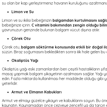
su olan bir kap yerleştirmeniz havanın kuruluğunu azaltmanız
Limon ve Su
Limon ve su ikilisi bebeğinizin
balgamdan kurtulmasını sağlama
bebeğinize içirin.
C vitamini bakımından zengin olduğu bili
yavrunuzun genzinde bulunan balgam vücut dışına atılır.
Çörek Otu
Çörek otu,
balgam söktürme konusunda etkili bir doğal il
süzün. Biraz soğumasını bekledikten sonra ılık hale gelen bu çö
Okaliptüs Yağı
Okaliptüs yağı eski zamanlardan beri çeşitli hastalıkların şifas
masaj yapmak balgam şikayetinin azalmasını sağlar. Yağı 
edin. Fazla miktarda kullanılması her maddede olduğu gibi y
yeterlidir.
Armut ve Elmanın Kabukları
Armut ve elmayı güzelce yıkayın ve kabuklarını soyun. Bu öner
kaynatın. Kaynamadan önce cezveye zencefil ya da tarçın ekl