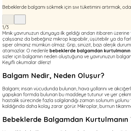
Bebeklerde balgamı sökmek için sıvı tüketimini artırmak, oda
1
/
3
Minik yavrunuzun dünyaya ilk geldiği andan itibaren üzerine 
çalışsanız da bebeğiniz mikrop kapabilir, üşütebilir ya da fa
siper olmanız mümkün olmaz. Grip, sinüzit, bazı alerjik duruml
atamazlar. O nedenle
bebeklerde balgamdan kurtulmanın 
sizler için balgamın neden oluştuğuna ve yavrunuzun balgamı 
Keyifli okumalar dileriz!
Balgam Nedir, Neden Oluşur?
Balgam; insan vücudunda bulunan, hava yollarını ve akciğe
yapışkan formda bulunan bu maddeye tutunur ve yer çekimini
hastalık sürecinde fazla salgılandığı zaman solunum yolunu 
kaldığında daha kolay zarar görür. Mikroplar, burnun tıkanm
Bebeklerde Balgamdan Kurtulmanın Yo