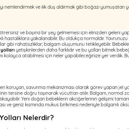
yı nemlendirmek ve ılık duş aldırmak gibi boğazı yumuşatan yö
titrersiniz ve başına bir şey gelmemesi için elinizden geleni 
rklı hastalıklara yakalanabilir. Bu oldukça normaldir. Yavrunuz
ar gibi rahatsızlıklar; balgam oluşumunu tetikleyebilir. Bebekle
yolları
yetişkinlerden daha farklıdır ve bu yolları bilmek bebe
kolayca atabilmesi için neler yapabileceğinize yer verdik. Bu ö
rleri koruyan, savunma mekanizması olarak görev yapan jel 
n tersine doğru taşınarak vücuttan atılır. Balgam, normal z
tıkayabilir. Yeni doğan bebeklerin akciğerlerinin gelişimi ta
ası ve geniz kısmında mukus birikmesi nedeniyle balgamlı öks
lları Nelerdir?