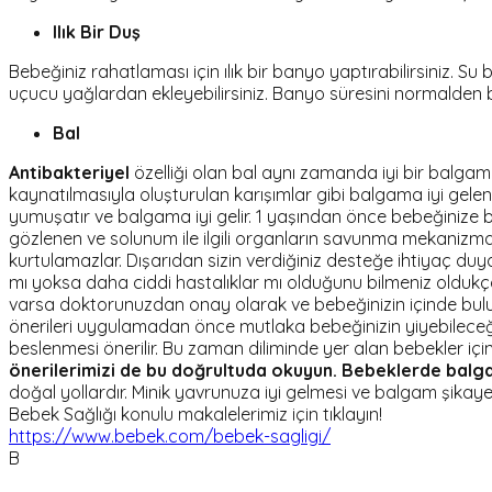
Ilık Bir Duş
Bebeğiniz rahatlaması için ılık bir banyo yaptırabilirsiniz.
uçucu yağlardan ekleyebilirsiniz. Banyo süresini normalden b
Bal
Antibakteriyel
özelliği olan bal aynı zamanda iyi bir balga
kaynatılmasıyla oluşturulan karışımlar gibi balgama iyi gelen ç
yumuşatır ve balgama iyi gelir. 1 yaşından önce bebeğinize b
gözlenen ve solunum ile ilgili organların savunma mekanizm
kurtulamazlar. Dışarıdan sizin verdiğiniz desteğe ihtiyaç duy
mı yoksa daha ciddi hastalıklar mı olduğunu bilmeniz oldukça
varsa doktorunuzdan onay olarak ve bebeğinizin içinde bulund
önerileri uygulamadan önce mutlaka bebeğinizin yiyebileceği
beslenmesi önerilir. Bu zaman diliminde yer alan bebekler iç
önerilerimizi de bu doğrultuda okuyun.
Bebeklerde balga
doğal yollardır. Minik yavrunuza iyi gelmesi ve balgam şikaye
Bebek Sağlığı konulu makalelerimiz için tıklayın!
https://www.bebek.com/bebek-sagligi/
B