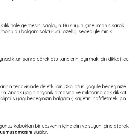
 ılık hale gelmesini sağlayın. Bu suyun içine limon sıkarak
Limonu bu balgam söktürücü özelliği sebebiyle minik
ynadıktan sonra çörek otu tanelerini ayırmak için dikkatlice
arının tedavisinde de etkilidir. Okaliptüs yağı ile bebeğinize
irin. Ancak yağın organik olmasına ve miktarına çok dikkat
liptüs yağı bebeğinizin balgam şikayetini hafifletmek için
unuz kabukları bir cezvenin içine alın ve suyun içine atarak
 yumuşamasını
sağlar.