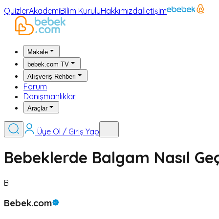
Quizler
Akademi
Bilim Kurulu
Hakkımızda
İletişim
Makale
bebek.com TV
Alışveriş Rehberi
Forum
Danışmanlıklar
Araçlar
Üye Ol / Giriş Yap
Bebeklerde Balgam Nasıl Geç
B
Bebek.com