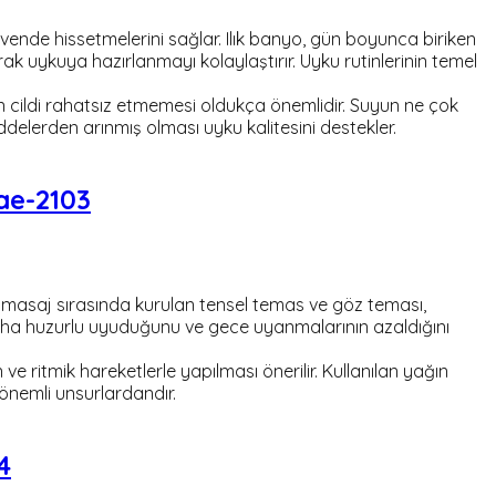
üvende hissetmelerini sağlar. Ilık banyo, gün boyunca biriken
k uykuya hazırlanmayı kolaylaştırır. Uyku rutinlerinin temel
 cildi rahatsız etmemesi oldukça önemlidir. Suyun ne çok
ddelerden arınmış olması uyku kalitesini destekler.
ae-2103
 masaj sırasında kurulan tensel temas ve göz teması,
daha huzurlu uyuduğunu ve gece uyanmalarının azaldığını
e ritmik hareketlerle yapılması önerilir. Kullanılan yağın
önemli unsurlardandır.
4