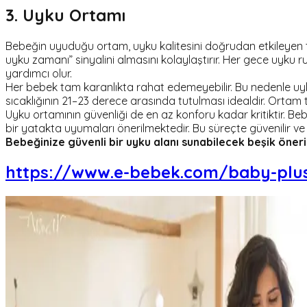
3. Uyku Ortamı
Bebeğin uyuduğu ortam, uyku kalitesini doğrudan etkileyen tem
uyku zamanı” sinyalini almasını kolaylaştırır. Her gece uyku
yardımcı olur.
Her bebek tam karanlıkta rahat edemeyebilir. Bu nedenle uyku 
sıcaklığının 21–23 derece arasında tutulması idealdir. Orta
Uyku ortamının güvenliği de en az konforu kadar kritiktir. B
bir yatakta uyumaları önerilmektedir. Bu süreçte güvenilir ve
Bebeğinize güvenli bir uyku alanı sunabilecek beşik önerisi
https://www.e-bebek.com/baby-plus-c