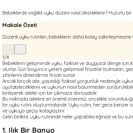
Bebeklerde sağlıklı uyku düzeni nasıl desteklenir? Huzurlu bir 
Makale Özeti
Düzenli uyku rutinleri, bebeklerin daha kolay sakinleşmesine
1
/
4
Bebeklerin gelişiminde uyku, fiziksel ve duygusal denge için k
olurlar. Gün boyunca yeterli gelişimsel fırsatlar bulmaları,
zihinlerini dinlendirme fırsatı sunar.
Ancak birçok aile, yaşadığı fiziksel yorgunluk nedeniyle uyk
uyutabileceklerini ve uykunun nasıl bölünmeden sürdürülebil
birleşerek aileler için bir çıkmaza dönüşebilir.
Bu noktada ailelere en önemli önerimiz; öncelikle sorumluluğ
bir uyku rutini oluşturmalarıdır. Uyku rutini, her gece benzer
ve uykuya geçişi kolaylaştırır.
Gelin birlikte, uyku rutininde neler yapabileceğinize ve bu sü
1. Ilık Bir Banyo