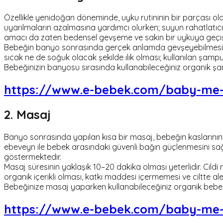
Özellikle yenidoğan döneminde, uyku rutininin bir parçası ola
uyarılmaların azalmasına yardımcı olurken; suyun rahatlatıcı
amacı da zaten bedensel gevşeme ve sakin bir uykuya geçişt
Bebeğin banyo sonrasında gerçek anlamda gevşeyebilmesi içi
sıcak ne de soğuk olacak şekilde ılık olması; kullanılan şamp
Bebeğinizin banyosu sırasında kullanabileceğiniz organik şamp
https://www.e-bebek.com/baby-me-
2. Masaj
Banyo sonrasında yapılan kısa bir masaj, bebeğin kaslarını
ebeveyn ile bebek arasındaki güvenli bağın güçlenmesini sağ
göstermektedir.
Masaj süresinin yaklaşık 10–20 dakika olması yeterlidir. Cild
organik içerikli olması, katkı maddesi içermemesi ve ciltte 
Bebeğinize masaj yaparken kullanabileceğiniz organik bebek y
https://www.e-bebek.com/baby-me-o