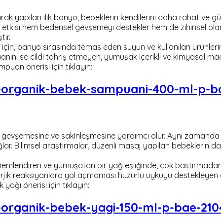
rak yapılan ılık banyo, bebeklerin kendilerini daha rahat ve g
 etkisi hem bedensel gevşemeyi destekler hem de zihinsel olara
ir.
n, banyo sırasında temas eden suyun ve kullanılan ürünlerin
uanın ise cildi tahriş etmeyen, yumuşak içerikli ve kimyasal ma
uan önerisi için tıklayın:
organik-bebek-sampuani-400-ml-p-b
n gevşemesine ve sakinleşmesine yardımcı olur. Aynı zamanda
lar. Bilimsel araştırmalar, düzenli masaj yapılan bebeklerin 
i nemlendiren ve yumuşatan bir yağ eşliğinde, çok bastırmadan v
alerjik reaksiyonlara yol açmaması huzurlu uykuyu destekleyen 
ağı önerisi için tıklayın:
rganik-bebek-yagi-150-ml-p-bae-210