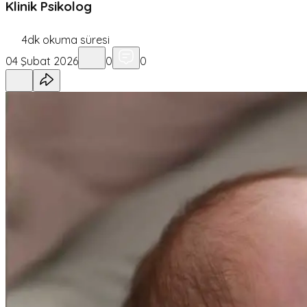
Klinik Psikolog
4
dk okuma süresi
04 Şubat 2026
0
0