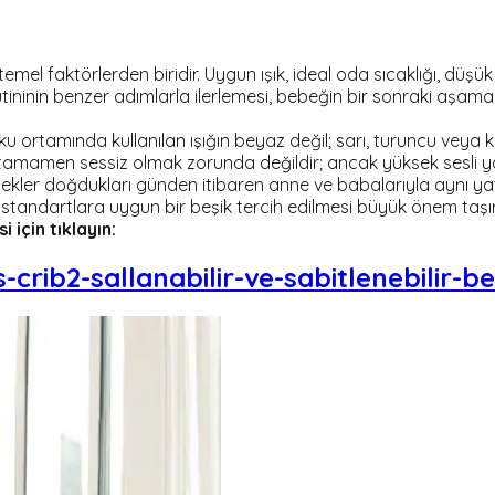
el faktörlerden biridir. Uygun ışık, ideal oda sıcaklığı, düşü
 rutininin benzer adımlarla ilerlemesi, bebeğin bir sonraki aş
ortamında kullanılan ışığın beyaz değil; sarı, turuncu veya kır
m tamamen sessiz olmak zorunda değildir; ancak yüksek sesli y
ebekler doğdukları günden itibaren anne ve babalarıyla aynı y
 standartlara uygun bir beşik tercih edilmesi büyük önem taşır
 için tıklayın:
rib2-sallanabilir-ve-sabitlenebilir-b