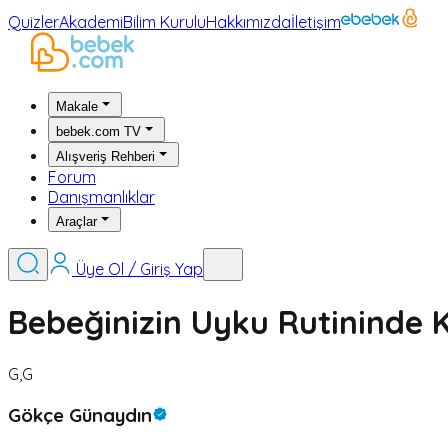
Quizler
Akademi
Bilim Kurulu
Hakkımızda
İletişim
Makale
bebek.com TV
Alışveriş Rehberi
Forum
Danışmanlıklar
Araçlar
Üye Ol / Giriş Yap
Bebeğinizin Uyku Rutininde K
G,G
Gökçe Günaydın