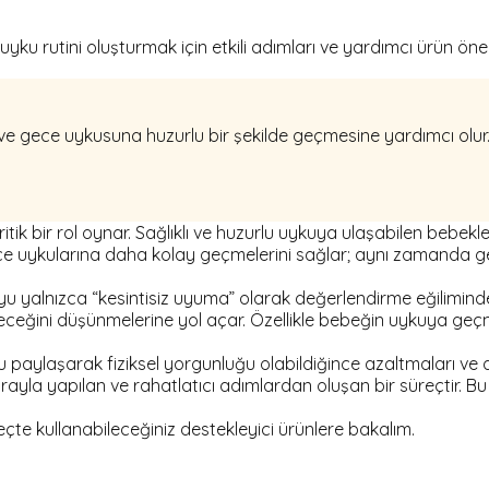
uyku rutini oluşturmak için etkili adımları ve yardımcı ürün öneri
 ve gece uykusuna huzurlu bir şekilde geçmesine yardımcı olur
ritik bir rol oynar. Sağlıklı ve huzurlu uykuya ulaşabilen bebek
 gece uykularına daha kolay geçmelerini sağlar; aynı zamanda g
uyu yalnızca “kesintisiz uyuma” olarak değerlendirme eğilimind
eceğini düşünmelerine yol açar. Özellikle bebeğin uykuya geçm
u paylaşarak fiziksel yorgunluğu olabildiğince azaltmaları ve
 sırayla yapılan ve rahatlatıcı adımlardan oluşan bir süreçtir. 
reçte kullanabileceğiniz destekleyici ürünlere bakalım.