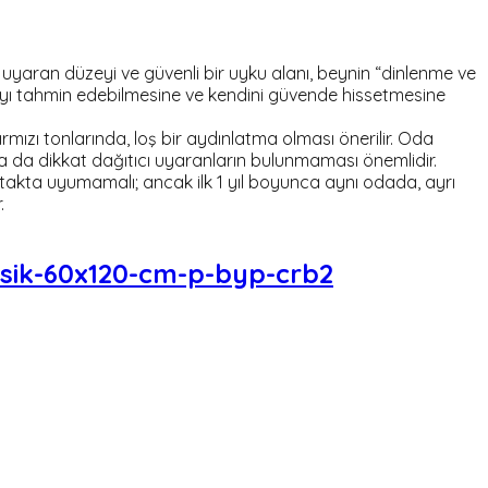
k uyaran düzeyi ve güvenli bir uyku alanı, beynin “dinlenme ve
amayı tahmin edebilmesine ve kendini güvende hissetmesine
mızı tonlarında, loş bir aydınlatma olması önerilir. Oda
a da dikkat dağıtıcı uyaranların bulunmaması önemlidir.
atakta uyumamalı; ancak ilk 1 yıl boyunca aynı odada, ayrı
.
esik-60x120-cm-p-byp-crb2