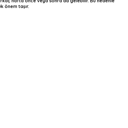
irkaç hafta önce veya sonra da gelebilir. Bu nedenle
ük önem taşır.