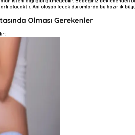
an istenildiği gibi gitmeyebilir. Bebeğiniz beklenenden b
rlı olacaktır. Ani oluşabilecek durumlarda bu hazırlık büy
asında Olması Gerekenler
ır: