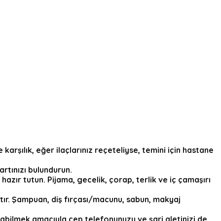
 karşılık, eğer ilaçlarınız reçeteliyse, temini için hastane
artınızı bulundurun.
zır tutun. Pijama, gecelik, çorap, terlik ve iç çamaşırı
tır. Şampuan, diş fırçası/macunu, sabun, makyaj
bilmek amacıyla cep telefonunuzu ve şarj aletinizi de