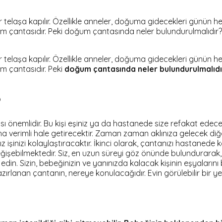
r telaşa kapılır. Özellikle anneler, doğuma gidecekleri günün
um çantasıdır. Peki doğum çantasında neler bulundurulmalıdı
r telaşa kapılır. Özellikle anneler, doğuma gidecekleri günün
m çantasıdır. Peki
doğum çantasında neler bulundurulmalıdı
?
önemlidir. Bu kişi eşiniz ya da hastanede size refakat edecek kiş
a verimli hale getirecektir. Zaman zaman aklınıza gelecek diğer
nız işinizi kolaylaştıracaktır. İkinci olarak, çantanızı hastan
işebilmektedir. Siz, en uzun süreyi göz önünde bulundurarak, 3
din. Sizin, bebeğinizin ve yanınızda kalacak kişinin eşyalarını 
azırlanan çantanın, nereye konulacağıdır. Evin görülebilir bir y