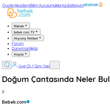
Quizler
Akademi
Bilim Kurulu
Hakkımızda
İletişim
Makale
bebek.com TV
Alışveriş Rehberi
Forum
Danışmanlıklar
Araçlar
Üye Ol / Giriş Yap
Doğum Çantasında Neler Bul
B
Bebek.com