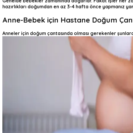
Genelde bebekler zamanında doğarlar. Fakat işler her zam
hazırlıkları doğumdan en az 3-4 hafta önce yapmanız yara
Anne-Bebek için Hastane Doğum Çant
Anneler için doğum çantasında olması gerekenler şunlard