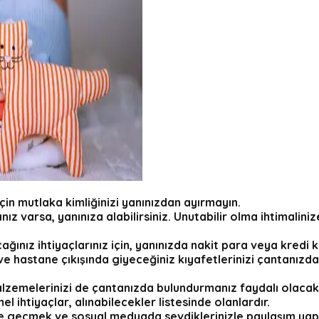
için mutlaka kimliğinizi yanınızdan ayırmayın.
ız varsa, yanınıza alabilirsiniz. Unutabilir olma ihtimalinize
ınız ihtiyaçlarınız için, yanınızda nakit para veya kredi k
astane çıkışında giyeceğiniz kıyafetlerinizi çantanızda ha
lzemelerinizi de çantanızda bulundurmanız faydalı olacak
 ihtiyaçlar, alınabilecekler listesinde olanlardır.
me geçmek ve sosyal medyada sevdiklerinizle paylaşım yapa