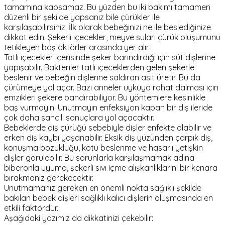
tamamına kapsamaz. Bu yüzden bu iki bakımı tamamen
düzenli bir şekilde yapsanız bile çürükler ile
karşılaşabilirsiniz. İlk olarak bebeğinizi ne ile beslediğinize
dikkat edin. Şekerli içecekler, meyve suları çürük oluşumunu
tetikleyen baş aktörler arasında yer alır.
Tatlı içecekler içerisinde şeker barındırdığı için süt dişlerine
yapışabilir. Bakteriler tatlı içeceklerden gelen şekerle
beslenir ve bebeğin dişlerine saldıran asit üretir. Bu da
çürümeye yol açar. Bazı anneler uykuya rahat dalması için
emzikleri şekere bandırabiliyor. Bu yöntemlere kesinlikle
baş vurmayın. Unutmayın enfeksiyon kapan bir diş ileride
çok daha sancılı sonuçlara yol açacaktır.
Bebeklerde diş çürüğü sebebiyle dişler enfekte olabilir ve
erken diş kaybı yaşanabilir. Eksik diş yüzünden çarpık diş,
konuşma bozukluğu, kötü beslenme ve hasarlı yetişkin
dişler görülebilir. Bu sorunlarla karşılaşmamak adına
biberonla uyuma, şekerli sıvı içme alışkanlıklarını bir kenara
bırakmanız gerekecektir.
Unutmamanız gereken en önemli nokta sağlıklı şekilde
bakılan bebek dişleri sağlıklı kalıcı dişlerin oluşmasında en
etkili faktördür.
Aşağıdaki yazımız da dikkatinizi çekebilir: