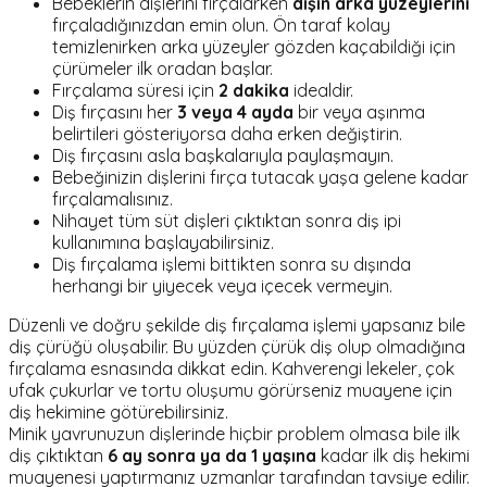
Bebeklerin dişlerini fırçalarken
dişin arka yüzeylerini
fırçaladığınızdan emin olun. Ön taraf kolay
temizlenirken arka yüzeyler gözden kaçabildiği için
çürümeler ilk oradan başlar.
Fırçalama süresi için
2 dakika
idealdir.
Diş fırçasını her
3 veya 4 ayda
bir veya aşınma
belirtileri gösteriyorsa daha erken değiştirin.
Diş fırçasını asla başkalarıyla paylaşmayın.
Bebeğinizin dişlerini fırça tutacak yaşa gelene kadar
fırçalamalısınız.
Nihayet tüm süt dişleri çıktıktan sonra diş ipi
kullanımına başlayabilirsiniz.
Diş fırçalama işlemi bittikten sonra su dışında
herhangi bir yiyecek veya içecek vermeyin.
Düzenli ve doğru şekilde diş fırçalama işlemi yapsanız bile
diş çürüğü oluşabilir. Bu yüzden çürük diş olup olmadığına
fırçalama esnasında dikkat edin. Kahverengi lekeler, çok
ufak çukurlar ve tortu oluşumu görürseniz muayene için
diş hekimine götürebilirsiniz.
Minik yavrunuzun dişlerinde hiçbir problem olmasa bile ilk
diş çıktıktan
6 ay sonra ya da 1 yaşına
kadar ilk diş hekimi
muayenesi yaptırmanız uzmanlar tarafından tavsiye edilir.