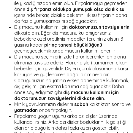
ile yıkadığınızdan emin olun. Fırçalamaya geçmeden
önce
diş fırçanız oldukça yumuşak olsa da ılık su
içerisinde birkaç dakika bekletin. Ilık su fırçanın daha
da fazla yumuşamasını sağlayacaktır.
Diş macunu kullanımı için
doktorunuzun tavsiyelerini
dikkate alın. Eğer diş macunu kullanıyorsanız
bebeklere özel üretilmiş modeller tercihiniz olsun. 3
yaşına kadar
pirinç tanesi büyüklüğünü
geçmeyecek miktarda macun kullanımı önerilir.
Diş macunu seçimlerinizde florür içerenleri ön plana
almanızı tavsiye ederiz. Florür dişleri tamamen çıkan
bebekler için güvenlidir. Dişleri çürük oluşumuna karşı
koruyan ve güçlendiren doğal bir mineraldir.
Çocuğunuzun hayatının erken döneminde kullanmak,
diş gelişimi için ekstra koruma sağlayacaktır. Daha
önce söylediğimiz gibi
diş macunu kullanımı için
doktorunuzun tavsiyelerini dikkate alın.
Minik yavrularımızın dişlerini
sabah
kalktıktan sonra ve
yatmadan
önce fırçalayın.
Fırçalama yoğunluğunu arka azı dişler üzerinde
kullanabilirsiniz. Arka azı dişler boşlukların ilk geliştiği
alanlar olduğu için daha fazla özen gösterilebilir.