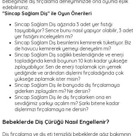
bebeğinizle diş fırçalama deneyiminizde ona oyunla eşlik
edebilirsiniz.
"Sincap Sağlam Diş" ile Oyun Önerileri
Sincap Sağlam Diş ağzında 3 adet yer fıstığı
taşıyabiliyor? Sence bunu nasıl yapıyor olabilir, 3 adet
yer fıstığını inceleyelim mi?
Sincap Sağlam Diş besinlerini kemirerek tüketiyor. Biz
de havucu kemirerek yemeyi deneyelim mi?
Sincap Sağlam Diş sağlıklı beslendiğinde ve enerji
topladığında kendi boyunun 10 katı kadar yükseğe
zıplayabiliyor. Sen de enerji toplamak için yemek
yediğinde ve ardından dişlerini fırçaladığında çok
yükseğe zıplamak ister misin?
Sincap Sağlam Diş ile banyoda diş fırçalamaya
giderken zıplayalım mı? Ne dersin?
Sincap Sağlam Diş ile diş fırçalarken ona en
sevdiğimiz şarkıyı açalım mı? Şarkı bitene kadar
dişlerimizi fırçalamaya ne dersin?
Bebeklerde Diş Çürüğü Nasıl Engellenir?
Diş fırçalama ve diş eti temizliği bebeklerde ağız bakımının