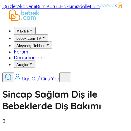
Quizler
Akademi
Bilim Kurulu
Hakkımızda
İletişim
Makale
bebek.com TV
Alışveriş Rehberi
Forum
Danışmanlıklar
Araçlar
Üye Ol / Giriş Yap
Sincap Sağlam Diş ile
Bebeklerde Diş Bakımı
B