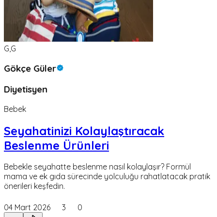
G,G
Gökçe Güler
Diyetisyen
Bebek
Seyahatinizi Kolaylaştıracak
Beslenme Ürünleri
Bebekle seyahatte beslenme nasıl kolaylaşır? Formül
mama ve ek gıda sürecinde yolculuğu rahatlatacak pratik
önerileri keşfedin.
04 Mart 2026
3
0