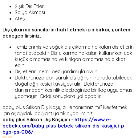
Şişik Diş Etleri
Salya Akması
Ateş
Diş çıkarma sancılarını hafifletmek için birkaç yöntem
deneyebilirsiniz.
Temizlenmiş ve soğuk diş çıkarma halkaları diş etlerini
rahatlatacaktır. Diş çıkarma halkaları kullanırken çok
küçük olmamasına ve kırılgan olmamasına dikkat
edin.
Diş etlerini nemli bez yardımıyla ovun.
Doktorunuza danışarak diş ağrısını rahatlatabilecek
doğal ağrı kesici tavsiyesi alın. Doktorunuza
danışmadan kesinlikle bebeğinize bir ilaç uygulaması
yapmayın. Ciddi sonuçlara yol açabilir.
baby plus Silikon Diş Kaşıyıcı ile tanıştınız mı? Keşfetmek
için aşağıdaki bağlantıya tıklayabilirsiniz.
baby plus Silikon Diş Kaşıyıcı -
https://www.e-
bebek.com/baby-plus-bebek-silikon-dis-kasiyici-p-
byp-ps-006/