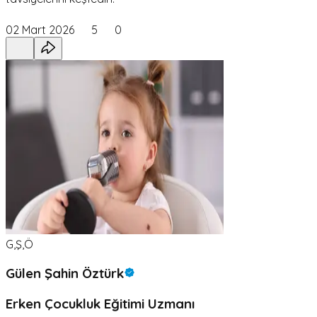
02 Mart 2026
5
0
G,Ş,Ö
Gülen Şahin Öztürk
Erken Çocukluk Eğitimi Uzmanı