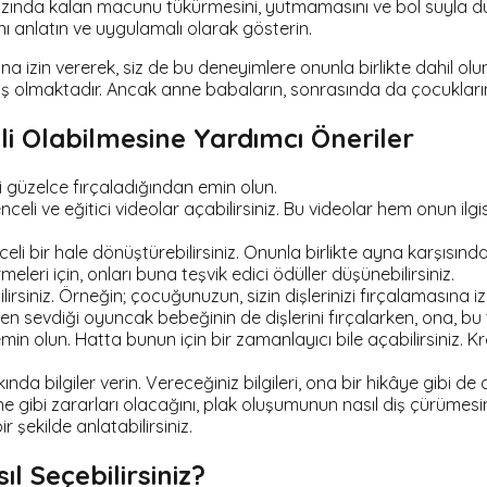
zında kalan macunu tükürmesini, yutmamasını ve bol suyla d
ı anlatın ve uygulamalı olarak gösterin.
a izin vererek, siz de bu deneyimlere onunla birlikte dahil olun
iş olmaktadır. Ancak anne babaların, sonrasında da çocuklarını 
li Olabilmesine Yardımcı Öneriler
 güzelce fırçaladığından emin olun.
nceli ve eğitici videolar açabilirsiniz. Bu videolar hem onun ilgi
 bir hale dönüştürebilirsiniz. Onunla birlikte ayna karşısında, ş
leri için, onları buna teşvik edici ödüller düşünebilirsiniz.
siniz. Örneğin; çocuğunuzun, sizin dişlerinizi fırçalamasına izi
n sevdiği oyuncak bebeğinin de dişlerini fırçalarken, ona, bu t
min olun. Hatta bunun için bir zamanlayıcı bile açabilirsiniz. 
 bilgiler verin. Vereceğiniz bilgileri, ona bir hikâye gibi de an
ne gibi zararları olacağını, plak oluşumunun nasıl diş çürümesi
 şekilde anlatabilirsiniz.
l Seçebilirsiniz?