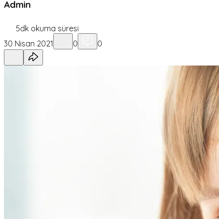
Admin
5
dk okuma süresi
30 Nisan 2021
0
0