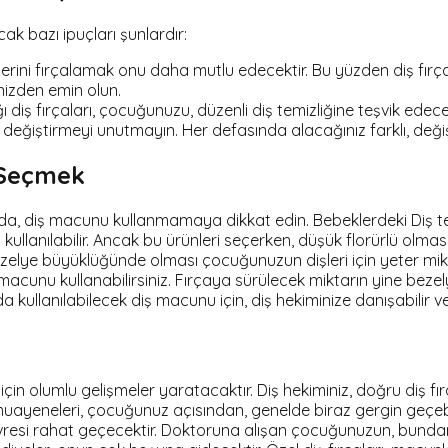
ak bazı ipuçları şunlardır:
erini fırçalamak onu daha mutlu edecektir. Bu yüzden diş fırça
nizden emin olun.
ğı diş fırçaları, çocuğunuzu, düzenli diş temizliğine teşvik edecek
eğiştirmeyi unutmayın. Her defasında alacağınız farklı, değişi
 Seçmek
nda, diş macunu kullanmamaya dikkat edin. Bebeklerdeki Diş tem
kullanılabilir. Ancak bu ürünleri seçerken, düşük florürlü ol
zelye büyüklüğünde olması çocuğunuzun dişleri için yeter mik
macunu kullanabilirsiniz. Fırçaya sürülecek miktarın yine bezel
ullanılabilecek diş macunu için, diş hekiminize danışabilir ve 
n olumlu gelişmeler yaratacaktır. Diş hekiminiz, doğru diş fırç
muayeneleri, çocuğunuz açısından, genelde biraz gergin geçebil
resi rahat geçecektir. Doktoruna alışan çocuğunuzun, bundan