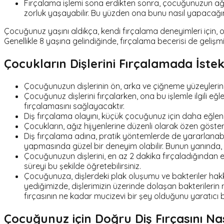
Fırçalama işlemi sona erdikten sonra, çocuğunuzun ağ
zorluk yaşayabilir. Bu yüzden ona bunu nasıl yapacağın
Çocuğunuz yaşını aldıkça, kendi fırçalama deneyimleri için, on
Genellikle 8 yaşına gelindiğinde, fırçalama becerisi de gelişm
Çocukların Dişlerini Fırçalamada İstek
Çocuğunuzun dişlerinin ön, arka ve çiğneme yüzeylerini
Çocuğunuz dişlerini fırçalarken, ona bu işlemle ilgili eğle
fırçalamasını sağlayacaktır.
Diş fırçalama olayını, küçük çocuğunuz için daha eğlenceli
Çocukların, ağız hijyenlerine düzenli olarak özen gösterme
Diş fırçalama adına, pratik yöntemlerde de yararlanabilir
yapmasında güzel bir deneyim olabilir. Bunun yanında, e
Çocuğunuzun dişlerini, en az 2 dakika fırçaladığından e
süreyi bu şekilde öğretebilirsiniz.
Çocuğunuza, dişlerdeki plak oluşumu ve bakteriler hakkında
yediğimizde, dişlerimizin üzerinde dolaşan bakterilerin 
fırçasının ne kadar mucizevi bir şey olduğunu yaratıcı bir
Çocuğunuz için Doğru Diş Fırçasını Nası