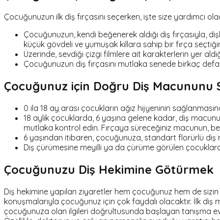
Çocuğunuzun ilk diş fırçasını seçerken, işte size yardımcı olac
Çocuğunuzun, kendi beğenerek aldığı diş fırçasıyla, dişl
küçük gövdeli ve yumuşak kıllara sahip bir fırça seçtiği
Üzerinde, sevdiği çizgi filmlere ait karakterlerin yer aldı
Çocuğunuzun diş fırçasını mutlaka senede birkaç defa d
Çocuğunuz için Doğru Diş Macununu
0 ila 18 ay arası çocukların ağız hijyeninin sağlanması
18 aylık çocuklarda, 6 yaşına gelene kadar, diş macunu 
mutlaka kontrol edin. Fırçaya süreceğiniz macunun, be
6 yaşından itibaren, çocuğunuza, standart florürlü diş 
Diş çürümesine meyilli ya da çürüme görülen çocuklarda k
Çocuğunuzu Diş Hekimine Götürmek
Diş hekimine yapılan ziyaretler hem çocuğunuz hem de sizin içi
konuşmalarıyla çocuğunuz için çok faydalı olacaktır. İlk diş 
çocuğunuza olan ilgileri doğrultusunda başlayan tanışma ev