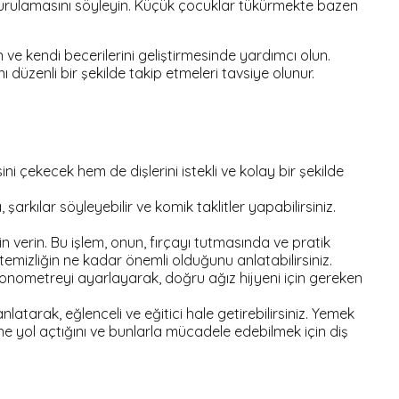
urulamasını söyleyin. Küçük çocuklar tükürmekte bazen
 ve kendi becerilerini geliştirmesinde yardımcı olun.
düzenli bir şekilde takip etmeleri tavsiye olunur.
sini çekecek hem de dişlerini istekli ve kolay bir şekilde
arkılar söyleyebilir ve komik taklitler yapabilirsiniz.
n verin. Bu işlem, onun, fırçayı tutmasında ve pratik
emizliğin ne kadar önemli olduğunu anlatabilirsiniz.
Kronometreyi ayarlayarak, doğru ağız hijyeni için gereken
latarak, eğlenceli ve eğitici hale getirebilirsiniz. Yemek
ne yol açtığını ve bunlarla mücadele edebilmek için diş