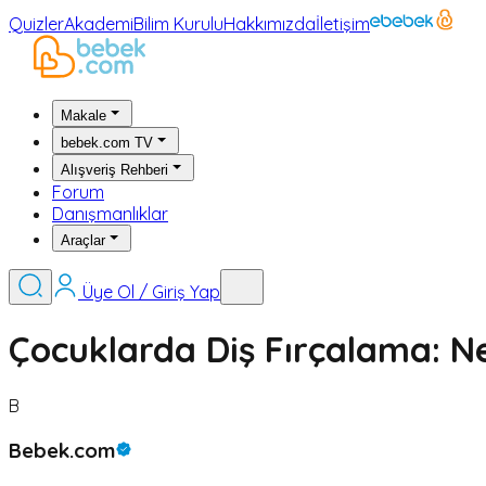
Quizler
Akademi
Bilim Kurulu
Hakkımızda
İletişim
Makale
bebek.com TV
Alışveriş Rehberi
Forum
Danışmanlıklar
Araçlar
Üye Ol / Giriş Yap
Çocuklarda Diş Fırçalama: N
B
Bebek.com