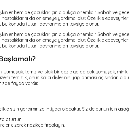
şkinler hem de çocuklar için oldukça önemlidir. Sabah ve gece 
eti hastalıklarını da önlemeye yardımcı olur. Özellikle ebeveyn
n, bu konuda tutarlı davranmaları tavsiye olunur.
şkinler hem de çocuklar için oldukça önemlidir. Sabah ve gece 
eti hastalıklarını da önlemeye yardımcı olur. Özellikle ebeveyn
n, bu konuda tutarlı davranmaları tavsiye olunur.
Başlamalı?
rini yumuşak, temiz ve ıslak bir bezle ya da çok yumuşak, minik bi
enli temizlik, onun kalıcı dişlerinin yapılanması açısından ol
izde fayda vardır.
le sizin yardımınıza ihtiyacı olacaktır. Siz de bunun için aşağı
za oturtun.
aireler çizerek nazikçe fırçalayın.