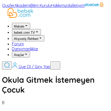
Quizler
Akademi
Bilim Kurulu
Hakkımızda
İletişim
Makale
bebek.com TV
Alışveriş Rehberi
Forum
Danışmanlıklar
Araçlar
Üye Ol / Giriş Yap
Okula Gitmek İstemeyen
Çocuk
B