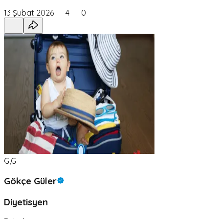
13 Şubat 2026
4
0
G,G
Gökçe Güler
Diyetisyen