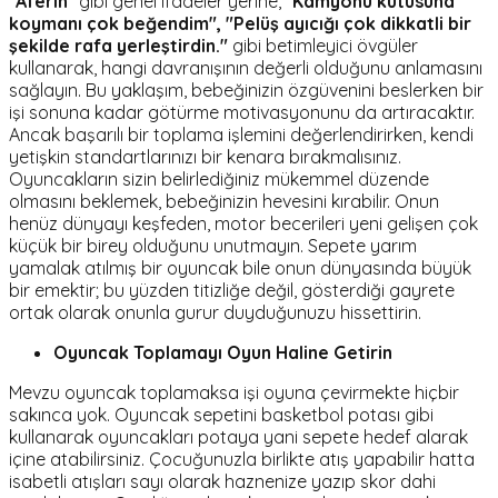
"
Aferin
" gibi genel ifadeler yerine, "
Kamyonu kutusuna
koymanı çok beğendim", "Pelüş ayıcığı çok dikkatli bir
şekilde rafa yerleştirdin."
gibi betimleyici övgüler
kullanarak, hangi davranışının değerli olduğunu anlamasını
sağlayın. Bu yaklaşım, bebeğinizin özgüvenini beslerken bir
işi sonuna kadar götürme motivasyonunu da artıracaktır.
Ancak başarılı bir toplama işlemini değerlendirirken, kendi
yetişkin standartlarınızı bir kenara bırakmalısınız.
Oyuncakların sizin belirlediğiniz mükemmel düzende
olmasını beklemek, bebeğinizin hevesini kırabilir. Onun
henüz dünyayı keşfeden, motor becerileri yeni gelişen çok
küçük bir birey olduğunu unutmayın. Sepete yarım
yamalak atılmış bir oyuncak bile onun dünyasında büyük
bir emektir; bu yüzden titizliğe değil, gösterdiği gayrete
ortak olarak onunla gurur duyduğunuzu hissettirin.
Oyuncak Toplamayı Oyun Haline Getirin
Mevzu oyuncak toplamaksa işi oyuna çevirmekte hiçbir
sakınca yok. Oyuncak sepetini basketbol potası gibi
kullanarak oyuncakları potaya yani sepete hedef alarak
içine atabilirsiniz. Çocuğunuzla birlikte atış yapabilir hatta
isabetli atışları sayı olarak haznenize yazıp skor dahi