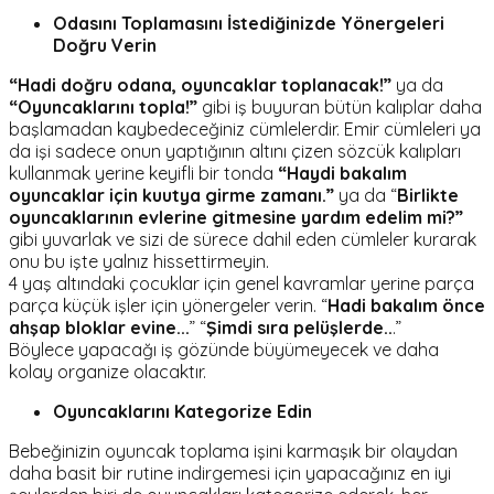
Odasını Toplamasını İstediğinizde Yönergeleri
Doğru Verin
“Hadi doğru odana, oyuncaklar toplanacak!”
ya da
“Oyuncaklarını topla!”
gibi iş buyuran bütün kalıplar daha
başlamadan kaybedeceğiniz cümlelerdir. Emir cümleleri ya
da işi sadece onun yaptığının altını çizen sözcük kalıpları
kullanmak yerine keyifli bir tonda
“Haydi bakalım
oyuncaklar için kuutya girme zamanı.”
ya da “
Birlikte
oyuncaklarının evlerine gitmesine yardım edelim mi?”
gibi yuvarlak ve sizi de sürece dahil eden cümleler kurarak
onu bu işte yalnız hissettirmeyin.
4 yaş altındaki çocuklar için genel kavramlar yerine parça
parça küçük işler için yönergeler verin. “
Hadi bakalım önce
ahşap bloklar evine...
” “
Şimdi sıra pelüşlerde..
.”
Böylece yapacağı iş gözünde büyümeyecek ve daha
kolay organize olacaktır.
Oyuncaklarını Kategorize Edin
Bebeğinizin oyuncak toplama işini karmaşık bir olaydan
daha basit bir rutine indirgemesi için yapacağınız en iyi