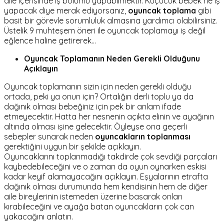
aile içerisinde iş bölümü yapabilmektir. Küçücük bebek ne iş
yapacak diye merak ediyorsanız,
oyuncak toplama
gibi
basit bir görevle sorumluluk almasına yardımcı olabilirsiniz.
Üstelik 9 muhteşem öneri ile oyuncak toplamayı iş değil
eğlence haline getirerek...
Oyuncak Toplamanın Neden Gerekli Olduğunu
Açıklayın
Oyuncak toplamanın sizin için neden gerekli olduğu
ortada, peki ya onun için? Ortalığın derli toplu ya da
dağınık olması bebeğiniz için pek bir anlam ifade
etmeyecektir. Hatta her nesnenin açıkta elinin ve ayağının
altında olması işine gelecektir. Öyleyse ona geçerli
sebepler sunarak neden
oyuncakların toplanması
gerektiğini uygun bir şekilde açıklayın.
Oyuncaklarını toplanmadığı takdirde çok sevdiği parçaları
kaybedebileceğini ve o zaman da oyun oynarken eskisi
kadar keyif alamayacağını açıklayın. Eşyalarının etrafta
dağınık olması durumunda hem kendisinin hem de diğer
aile bireylerinin istemeden üzerine basarak onları
kırabileceğini ve ayağa batan oyuncakların çok can
yakacağını anlatın.