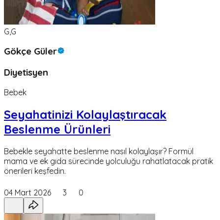
G,G
Gökçe Güler
Diyetisyen
Bebek
Seyahatinizi Kolaylaştıracak
Beslenme Ürünleri
Bebekle seyahatte beslenme nasıl kolaylaşır? Formül
mama ve ek gıda sürecinde yolculuğu rahatlatacak pratik
önerileri keşfedin.
04 Mart 2026
3
0