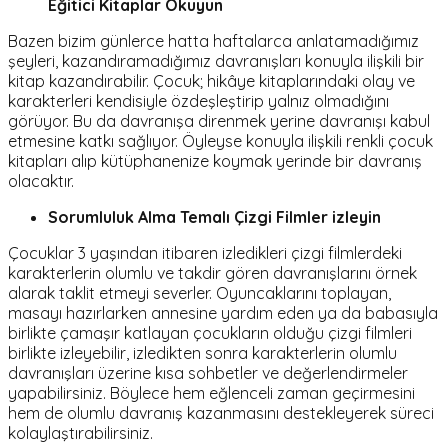
Eğitici Kitaplar Okuyun
Bazen bizim günlerce hatta haftalarca anlatamadığımız
şeyleri, kazandıramadığımız davranışları konuyla ilişkili bir
kitap kazandırabilir. Çocuk; hikâye kitaplarındaki olay ve
karakterleri kendisiyle özdeşleştirip yalnız olmadığını
görüyor. Bu da davranışa direnmek yerine davranışı kabul
etmesine katkı sağlıyor. Öyleyse konuyla ilişkili renkli çocuk
kitapları alıp kütüphanenize koymak yerinde bir davranış
olacaktır.
Sorumluluk Alma Temalı Çizgi Filmler izleyin
Çocuklar 3 yaşından itibaren izledikleri çizgi filmlerdeki
karakterlerin olumlu ve takdir gören davranışlarını örnek
alarak taklit etmeyi severler. Oyuncaklarını toplayan,
masayı hazırlarken annesine yardım eden ya da babasıyla
birlikte çamaşır katlayan çocukların olduğu çizgi filmleri
birlikte izleyebilir, izledikten sonra karakterlerin olumlu
davranışları üzerine kısa sohbetler ve değerlendirmeler
yapabilirsiniz. Böylece hem eğlenceli zaman geçirmesini
hem de olumlu davranış kazanmasını destekleyerek süreci
kolaylaştırabilirsiniz.