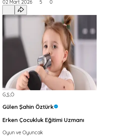
02 Mart 2026
5
0
G,Ş,Ö
Gülen Şahin Öztürk
Erken Çocukluk Eğitimi Uzmanı
Oyun ve Oyuncak