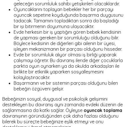
geleceğin sorumluluk sahibi yetişkinleri olacaklardır.
Oyuncaklarını toplayan bebekler her bir parçayı
oyuncak sepetine koyduğunda başarma duygusunu
tadacak. Tamamını topladıktan sonra da başladığı
bir işi bitirmenin doyumuna ulaşacaktır.
Evde herkesin bir iş yaptığını gören bebek kendisinin
de yapması gereken bir sorumluluğu olduğunu bilir.
Böylece kedisinin de diğerleri gibi ailenin bir üyesi,
işleyen mekanizmanın bir parçası olduğunu hisseder.
Evde bir sorumluluk alıyor olması iş birliği yaparak
çalışmayı öğretir. Bu davranış ileride diğer çocuklarla
parkta oyun oynarken ya da okulda arkadaşları ile
birlikte bir etkinlik yaparken sosyalleşmesini
kolaylaştıracaktır.
Başarmanın ve bir sistemin parçası olduğunu bilen
bebeğin özgüveni gelişir.
Bebeğinizin sosyal, duygusal ve psikolojik gelişimini
destekleyen bu davranış aynı zamanda evdeki düzenin de
sağlanmasına da katkı sağlar. Öyleyse
oyuncak toplama
davranışının göründüğünden çok daha fazlası olduğunu
bilerek bu süreçte bebeğinize eşlik etmeyi ve onu