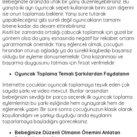
Bebeğinizle aranızda ufak bir yarış düzenleyebilirsiniz. Bu
yarışta iki ayrı oyuncak sepeti kullanarak birini sizin diğerini
ise onun toplaması beklenir. Yarışı süre tutarak
yapabileceğiniz gibi süreli değil oyuncakların tamamı
bitene kadar da devam ettirebilirsiniz.
Kısıtlı bir zamanda ortalığı çabucak toplamak için güzel bir
yöntem olsa da yarış esnasında negatif bir rekabet ortamı
yaratmamak önemlidir. Yarış eğlenceli olmalı, çocuğun
hırsından oturup ağladığı ya da sürekli kaybedip başarısız
olduğu bir eyleme dönüşmemelidir. Ona kazanması ve
başarma duygusunu tatması için fırsat verilmelidir.
Oyuncak Toplama Temalı Şarkılardan Faydalanın
İnternette çocukları oyuncak toplamaya teşvik eden çok
sayıda şarkı ve video mevcut. Bunlar arasından
bebeğinizin sevdiği bir parça seçerek ilk oyuncak toplama
eylemlerinizi bu şarkı eşliğinde hem oynayarak hem de
eğlenerek yapın. Bir süre sonra çocuğunuzun klasik olarak
koşullandığını ve şarkıyı duyduğu anda eşyalarını
toparlamaya başladığını göreceksiniz.
Bebeğinize Düzenli Olmanın Önemini Anlatan