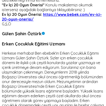
desteklemeyi ihmal etmemelisiniz.
"Ev İçi 20 Oyun Önerisi"
Konulu makalemizi okumak
isterseniz aşağıdaki bağlantıya tıklayabilirsiniz :)
Ev İçi 20 Oyun Önerisi:
https://www.bebek.com/ev-ici-
20-oyun-onerisi/
G,Ş,Ö
Gülen Şahin Öztürk
Erken Çocukluk Eğitimi Uzmanı
Herkese merhaba! Ben ebebek'in Erken Çocukluk Eğitimi
Uzmanı Gülen Şahin Öztürk. Sizler için erken çocukluk
dönemi ile ilişkili çok çeşitli konularda yazılar yazmaya ve
içerik üretmeye devam ediyorum. Sorularınız için bana
ulaşmaktan çekinmeyin. Deneyimlerim 2018 yılında
Boğaziçi Üniversitesi okul öncesi öğretmenliği bölümünden
onur derecesiyle mezun oldum. Mezuniyetimin ardından
Boğaziçi Üniversitesi'nde Erken Çocukluk Eğitimi
bölümünde yüksek lisans eğitimine başladım. Yüksek lisans
eğitimim devam ederken çeşitli özel okullarda okul öncesi
öğretmeni olarak görev yapmaya başladım. Erken
çocukluk dönemindeki çeşitli yaş grupları ile birebir çalışma