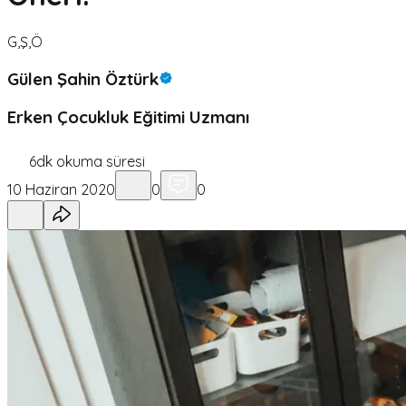
G,Ş,Ö
Gülen Şahin Öztürk
Erken Çocukluk Eğitimi Uzmanı
6
dk okuma süresi
10 Haziran 2020
0
0