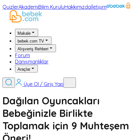
Quizler
Akademi
Bilim Kurulu
Hakkımızda
İletişim
Makale
bebek.com TV
Alışveriş Rehberi
Forum
Danışmanlıklar
Araçlar
Üye Ol / Giriş Yap
Dağılan Oyuncakları
Bebeğinizle Birlikte
Toplamak için 9 Muhteşem
Öneri!