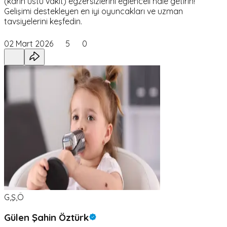
(karın üstü vakit) egzersizlerini eğlenceli hale getirin!
Gelişimi destekleyen en iyi oyuncakları ve uzman
tavsiyelerini keşfedin.
02 Mart 2026
5
0
G,Ş,Ö
Gülen Şahin Öztürk