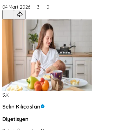
04 Mart 2026
3
0
S,K
Selin Kılıçaslan
Diyetisyen