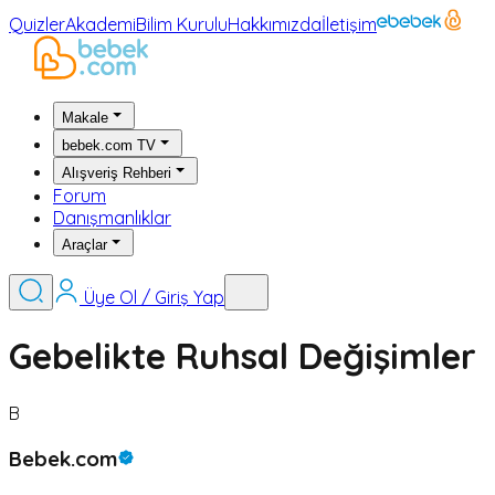
Quizler
Akademi
Bilim Kurulu
Hakkımızda
İletişim
Makale
bebek.com TV
Alışveriş Rehberi
Forum
Danışmanlıklar
Araçlar
Üye Ol / Giriş Yap
Gebelikte Ruhsal Değişimler
B
Bebek.com