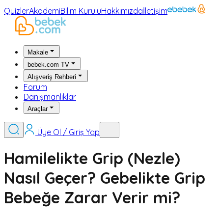
Quizler
Akademi
Bilim Kurulu
Hakkımızda
İletişim
Makale
bebek.com TV
Alışveriş Rehberi
Forum
Danışmanlıklar
Araçlar
Üye Ol / Giriş Yap
Hamilelikte Grip (Nezle)
Nasıl Geçer? Gebelikte Grip
Bebeğe Zarar Verir mi?