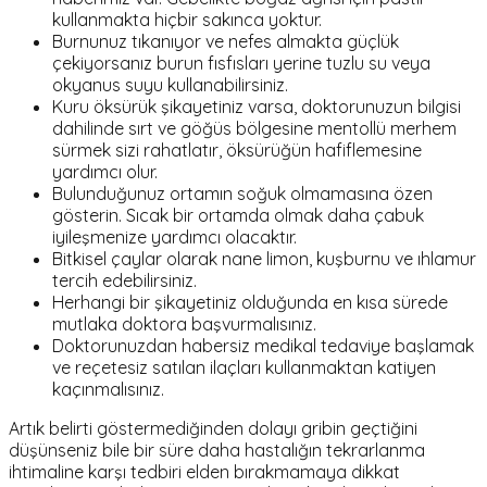
kullanmakta hiçbir sakınca yoktur.
Burnunuz tıkanıyor ve nefes almakta güçlük
çekiyorsanız burun fısfısları yerine tuzlu su veya
okyanus suyu kullanabilirsiniz.
Kuru öksürük şikayetiniz varsa, doktorunuzun bilgisi
dahilinde sırt ve göğüs bölgesine mentollü merhem
sürmek sizi rahatlatır, öksürüğün hafiflemesine
yardımcı olur.
Bulunduğunuz ortamın soğuk olmamasına özen
gösterin. Sıcak bir ortamda olmak daha çabuk
iyileşmenize yardımcı olacaktır.
Bitkisel çaylar olarak nane limon, kuşburnu ve ıhlamur
tercih edebilirsiniz.
Herhangi bir şikayetiniz olduğunda en kısa sürede
mutlaka doktora başvurmalısınız.
Doktorunuzdan habersiz medikal tedaviye başlamak
ve reçetesiz satılan ilaçları kullanmaktan katiyen
kaçınmalısınız.
Artık belirti göstermediğinden dolayı gribin geçtiğini
düşünseniz bile bir süre daha hastalığın tekrarlanma
ihtimaline karşı tedbiri elden bırakmamaya dikkat