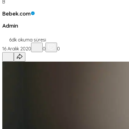
B
Bebek.com
Admin
6
dk okuma süresi
16 Aralık 2020
0
0