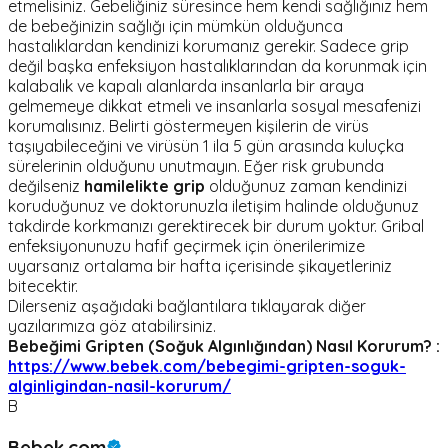
etmelisiniz. Gebeliğiniz süresince hem kendi sağlığınız hem
de bebeğinizin sağlığı için mümkün olduğunca
hastalıklardan kendinizi korumanız gerekir. Sadece grip
değil başka enfeksiyon hastalıklarından da korunmak için
kalabalık ve kapalı alanlarda insanlarla bir araya
gelmemeye dikkat etmeli ve insanlarla sosyal mesafenizi
korumalısınız. Belirti göstermeyen kişilerin de virüs
taşıyabileceğini ve virüsün 1 ila 5 gün arasında kuluçka
sürelerinin olduğunu unutmayın. Eğer risk grubunda
değilseniz
hamilelikte grip
olduğunuz zaman kendinizi
koruduğunuz ve doktorunuzla iletişim halinde olduğunuz
takdirde korkmanızı gerektirecek bir durum yoktur. Gribal
enfeksiyonunuzu hafif geçirmek için önerilerimize
uyarsanız ortalama bir hafta içerisinde şikayetleriniz
bitecektir.
Dilerseniz aşağıdaki bağlantılara tıklayarak diğer
yazılarımıza göz atabilirsiniz.
Bebeğimi Gripten (Soğuk Algınlığından) Nasıl Korurum? :
https://www.bebek.com/bebegimi-gripten-soguk-
alginligindan-nasil-korurum/
B
Bebek.com