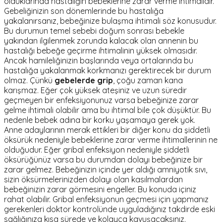
olduklarında hastalığın bebeklerine zarar verme ihtimalidir.
Gebeliğinizin son dönemlerinde bu hastalığa
yakalanırsanız, bebeğinize bulaşma ihtimali söz konusudur.
Bu durumun temel sebebi doğum sonrası bebekle
yakından ilgilenmek zorunda kalacak olan annenin bu
hastalığı bebeğe geçirme ihtimalinin yüksek olmasıdır.
Ancak hamileliğinizin başlarında veya ortalarında bu
hastalığa yakalanmak korkmanızı gerektirecek bir durum
olmaz. Çünkü
gebelerde grip
, çoğu zaman kana
karışmaz. Eğer çok yüksek ateşiniz ve uzun süredir
geçmeyen bir enfeksiyonunuz varsa bebeğinize zarar
gelme ihtimali olabilir ama bu ihtimal bile çok düşüktür. Bu
nedenle bebek adına bir korku yaşamaya gerek yok.
Anne adaylarının merak ettikleri bir diğer konu da şiddetli
öksürük nedeniyle bebeklerine zarar verme ihtimallerinin ne
olduğudur. Eğer gribal enfeksiyon nedeniyle şiddetli
öksürüğünüz varsa bu durumdan dolayı bebeğinize bir
zarar gelmez. Bebeğinizin içinde yer aldığı amniyotik sıvı,
sizin öksürmelerinizden dolayı olan kasılmalardan
bebeğinizin zarar görmesini engeller. Bu konuda içiniz
rahat olabilir. Gribal enfeksiyonun geçmesi için yapmanız
gerekenleri doktor kontrolünde uyguladığınız takdirde eski
sağlığınıza kısa sürede ve kolayca kavuşacaksınız.