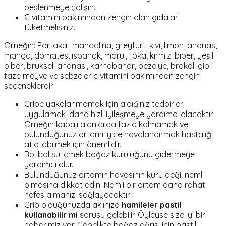
beslenmeye çalışın.
C vitamini bakımından zengin
olan gıdaları
tüketmelisiniz.
Örneğin:
Portakal, mandalina, greyfurt, kivi, limon, ananas,
mango, domates, ıspanak, marul, roka, kırmızı biber, yeşil
biber, brüksel lahanası, karnabahar, bezelye, brokoli gibi
taze meyve ve sebzeler c vitamini bakımından zengin
seçeneklerdir.
Gribe yakalanmamak için aldığınız tedbirleri
uygulamak, daha hızlı iyileşmeye yardımcı olacaktır.
Örneğin kapalı alanlarda fazla kalmamak ve
bulunduğunuz ortamı iyice havalandırmak hastalığı
atlatabilmek için önemlidir.
Bol bol su içmek boğaz kuruluğunu gidermeye
yardımcı olur.
Bulunduğunuz ortamın havasının kuru değil nemli
olmasına dikkat edin. Nemli bir ortam daha rahat
nefes almanızı sağlayacaktır.
Grip olduğunuzda aklınıza
hamileler pastil
kullanabilir mi
sorusu gelebilir. Öyleyse size iyi bir
haberimiz var. Gebelikte boğaz ağrısı için pastil