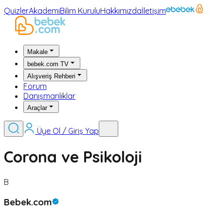
Quizler
Akademi
Bilim Kurulu
Hakkımızda
İletişim
Makale
bebek.com TV
Alışveriş Rehberi
Forum
Danışmanlıklar
Araçlar
Üye Ol / Giriş Yap
Corona ve Psikoloji
B
Bebek.com