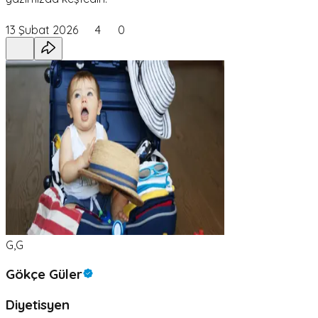
13 Şubat 2026
4
0
G,G
Gökçe Güler
Diyetisyen