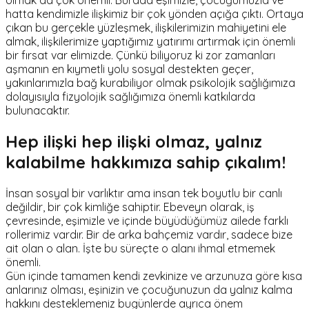
olmak da çok önemli. Burada eşimizle, çocuğumuzla ve
hatta kendimizle ilişkimiz bir çok yönden açığa çıktı. Ortaya
çıkan bu gerçekle yüzleşmek, ilişkilerimizin mahiyetini ele
almak, ilişkilerimize yaptığımız yatırımı artırmak için önemli
bir fırsat var elimizde. Çünkü biliyoruz ki zor zamanları
aşmanın en kıymetli yolu sosyal destekten geçer,
yakınlarımızla bağ kurabiliyor olmak psikolojik sağlığımıza
dolayısıyla fizyolojik sağlığımıza önemli katkılarda
bulunacaktır.
Hep ilişki hep ilişki olmaz, yalnız
kalabilme hakkımıza sahip çıkalım!
İnsan sosyal bir varlıktır ama insan tek boyutlu bir canlı
değildir, bir çok kimliğe sahiptir. Ebeveyn olarak, iş
çevresinde, eşimizle ve içinde büyüdüğümüz ailede farklı
rollerimiz vardır. Bir de arka bahçemiz vardır, sadece bize
ait olan o alan. İşte bu süreçte o alanı ihmal etmemek
önemli.
Gün içinde tamamen kendi zevkinize ve arzunuza göre kısa
anlarınız olması, eşinizin ve çocuğunuzun da yalnız kalma
hakkını desteklemeniz bugünlerde ayrıca önem