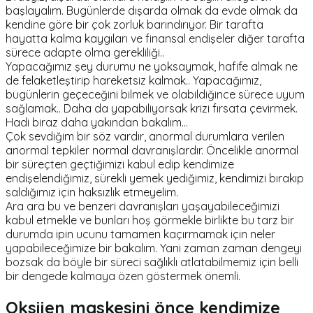
başlayalım. Bugünlerde dışarda olmak da evde olmak da
kendine göre bir çok zorluk barındırıyor. Bir tarafta
hayatta kalma kaygıları ve finansal endişeler diğer tarafta
sürece adapte olma gerekliliği..
Yapacağımız şey durumu ne yoksaymak, hafife almak ne
de felaketleştirip hareketsiz kalmak.. Yapacağımız,
bugünlerin geçeceğini bilmek ve olabildiğince sürece uyum
sağlamak.. Daha da yapabiliyorsak krizi fırsata çevirmek.
Hadi biraz daha yakından bakalım...
Çok sevdiğim bir söz vardır, anormal durumlara verilen
anormal tepkiler normal davranışlardır. Öncelikle anormal
bir süreçten geçtiğimizi kabul edip kendimize
endişelendiğimiz, sürekli yemek yediğimiz, kendimizi bırakıp
saldığımız için haksızlık etmeyelim.
Ara ara bu ve benzeri davranışları yaşayabileceğimizi
kabul etmekle ve bunları hoş görmekle birlikte bu tarz bir
durumda ipin ucunu tamamen kaçırmamak için neler
yapabileceğimize bir bakalım. Yani zaman zaman dengeyi
bozsak da böyle bir süreci sağlıklı atlatabilmemiz için belli
bir dengede kalmaya özen göstermek önemli.
Oksijen maskesini önce kendimize