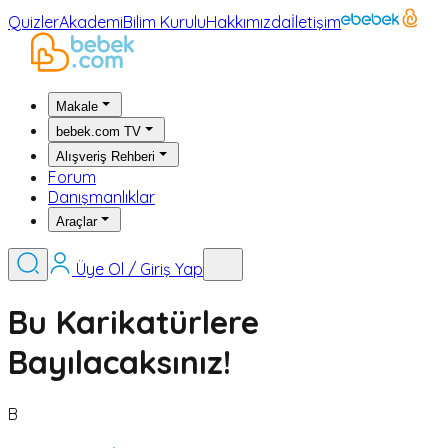
Quizler
Akademi
Bilim Kurulu
Hakkımızda
İletişim
Makale
bebek.com TV
Alışveriş Rehberi
Forum
Danışmanlıklar
Araçlar
Üye Ol / Giriş Yap
Bu Karikatürlere
Bayılacaksınız!
B