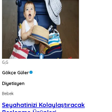
G,G
Gökçe Güler
Diyetisyen
Bebek
Seyahatinizi Kolaylaştıracak