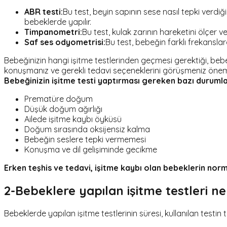
ABR testi:
Bu test, beyin sapının sese nasıl tepki verdiğ
bebeklerde yapılır.
Timpanometri:
Bu test, kulak zarının hareketini ölçer ve 
Saf ses odyometrisi:
Bu test, bebeğin farklı frekanslar
Bebeğinizin hangi işitme testlerinden geçmesi gerektiği, bebeğ
konuşmanız ve gerekli tedavi seçeneklerini görüşmeniz öneml
Bebeğinizin işitme testi yaptırması gereken bazı durumla
Prematüre doğum
Düşük doğum ağırlığı
Ailede işitme kaybı öyküsü
Doğum sırasında oksijensiz kalma
Bebeğin seslere tepki vermemesi
Konuşma ve dil gelişiminde gecikme
Erken teşhis ve tedavi, işitme kaybı olan bebeklerin norm
2-Bebeklere yapılan işitme testleri ne
Bebeklerde yapılan işitme testlerinin süresi, kullanılan test