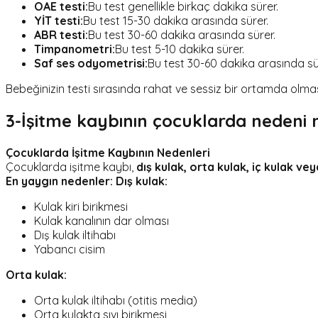
OAE testi:
Bu test genellikle birkaç dakika sürer.
YİT testi:
Bu test 15-30 dakika arasında sürer.
ABR testi:
Bu test 30-60 dakika arasında sürer.
Timpanometri:
Bu test 5-10 dakika sürer.
Saf ses odyometrisi:
Bu test 30-60 dakika arasında sü
Bebeğinizin testi sırasında rahat ve sessiz bir ortamda olmas
3-İşitme kaybının çocuklarda nedeni 
Çocuklarda İşitme Kaybının Nedenleri
Çocuklarda işitme kaybı,
dış kulak, orta kulak, iç kulak veya
En yaygın nedenler:
Dış kulak:
Kulak kiri birikmesi
Kulak kanalının dar olması
Dış kulak iltihabı
Yabancı cisim
Orta kulak:
Orta kulak iltihabı (otitis media)
Orta kulakta sıvı birikmesi