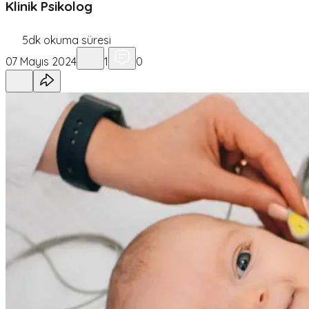
Klinik Psikolog
5
dk okuma süresi
07 Mayıs 2024
1
0