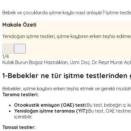
Bebek ve çocuklarda işitme kaybı nasıl anlaşılır? İşitme testle
Makale Özeti
Yenidoğan işitme testleri, işitme kaybının erken teşhis edilme
1
/
4
Kulak Burun Boğaz Hastalıkları, Uzm. Doç. Dr. Reşit Murat Açı
1-Bebekler ne tür işitme testlerinden
Bebekler, işitme kaybını erken teşhis etmek ve gerekli müdahal
Tarama testleri:
Otoakustik emisyon (OAE) testi:
Bu test, bebeğin iç ku
Yenidoğan işitme taraması (YİT):
Bu test, OAE testine
içerebilir.
Tanısal testler: