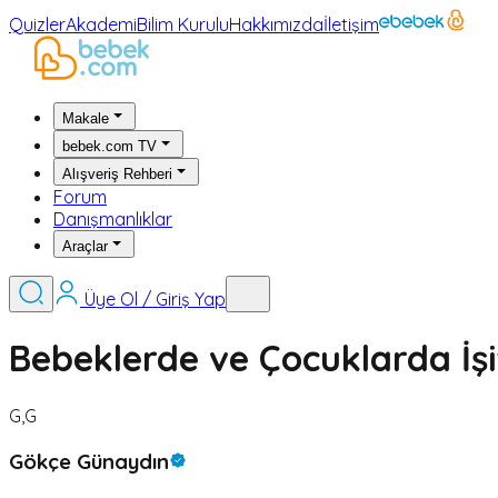
Quizler
Akademi
Bilim Kurulu
Hakkımızda
İletişim
Makale
bebek.com TV
Alışveriş Rehberi
Forum
Danışmanlıklar
Araçlar
Üye Ol / Giriş Yap
Bebeklerde ve Çocuklarda İş
G,G
Gökçe Günaydın