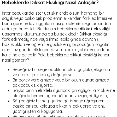
Bebeklerde Dikkat Eksikliği Nasıl Anlaşılır?
İster çocuklarda ister yetişkinlerde olsun, herhangi bir
sağlık veya psikolojik problemin erkenden fark edilmesi ve
buna göre tedavi uygulanması problemin seyri açısından
oldukça önemlidir. Bu durum bebeklerde
dikkat eksikliği
yaşanması durumunda da bu şekildedir. Dikkat eksikliği
fark edilmediğinde veya ihmal edildiğinde davranış
bozuklukları ve öğrenme güçlükleri gibi çocuğun hayatını
olumsuz yönde etkileyecek sorunlar oluşabilir veya daha
kalıcı hale gelebilir. Peki, bebeklerde dikkat eksikliği kendini
nasıl gösterir?
Bebeğiniz bir şeye odaklanmakta güçlük çekiyorsa
ve dikkati çok kolay dağılıyorsa,
Bir görev verdiğinizde veya bir oyun oynadığınızda
çok çabuk sıkılıyorsa,
Başka birinin elindeki oyuncak için ağlıyor, ancak eline
aldığında hemen oyuncağından vazgeçebiliyorsa,
Söylediğiniz bir şeyi yerine getirmeye uğraşırken
başka bir şey kolayca dikkatini çekiyorsa ve onu
yaptığı işten alıkoyuyorsa,
Bir yerde sabit bir şekilde oturmaktan çok çabuk