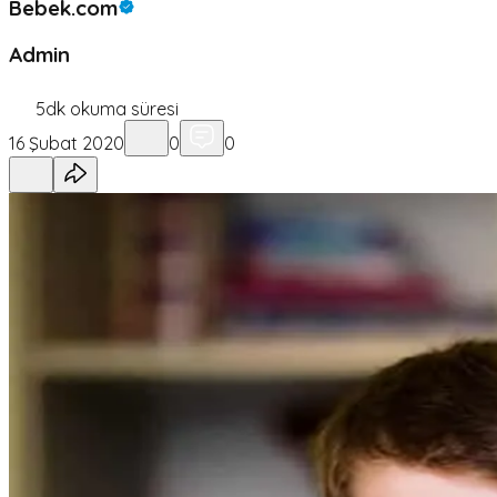
Bebek.com
Admin
5
dk okuma süresi
16 Şubat 2020
0
0