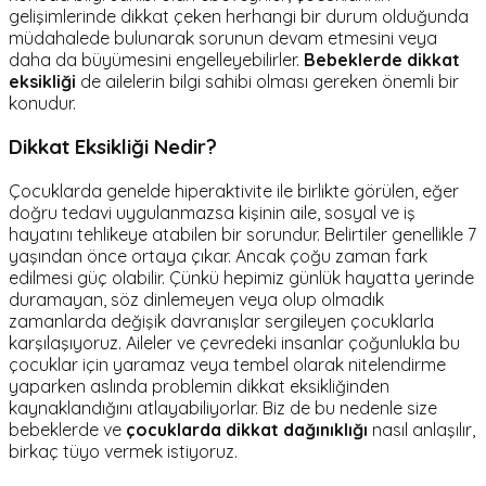
gelişimlerinde dikkat çeken herhangi bir durum olduğunda
müdahalede bulunarak sorunun devam etmesini veya
daha da büyümesini engelleyebilirler.
Bebeklerde dikkat
eksikliği
de ailelerin bilgi sahibi olması gereken önemli bir
konudur.
Dikkat Eksikliği Nedir?
Çocuklarda genelde hiperaktivite ile birlikte görülen, eğer
doğru tedavi uygulanmazsa kişinin aile, sosyal ve iş
hayatını tehlikeye atabilen bir sorundur. Belirtiler genellikle 7
yaşından önce ortaya çıkar. Ancak çoğu zaman fark
edilmesi güç olabilir. Çünkü hepimiz günlük hayatta yerinde
duramayan, söz dinlemeyen veya olup olmadık
zamanlarda değişik davranışlar sergileyen çocuklarla
karşılaşıyoruz. Aileler ve çevredeki insanlar çoğunlukla bu
çocuklar için yaramaz veya tembel olarak nitelendirme
yaparken aslında problemin dikkat eksikliğinden
kaynaklandığını atlayabiliyorlar. Biz de bu nedenle size
bebeklerde ve
çocuklarda dikkat dağınıklığı
nasıl anlaşılır,
birkaç tüyo vermek istiyoruz.