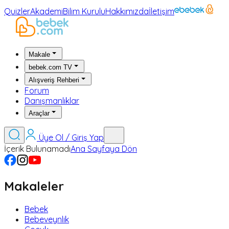
Quizler
Akademi
Bilim Kurulu
Hakkımızda
İletişim
Makale
bebek.com TV
Alışveriş Rehberi
Forum
Danışmanlıklar
Araçlar
Üye Ol / Giriş Yap
İçerik Bulunamadı
Ana Sayfaya Dön
Makaleler
Bebek
Bebeveynlik