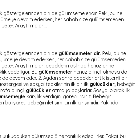
k göstergelerinden biri de gülümsemeleridir. Peki, bu ne
ş büyümeye devam ederken, her sabah size gülümsemeden
yeter. Araştırmalar,…
lk göstergelerinden biri de
gülümsemeleridir
. Peki, bu ne
 büyümeye devam ederken, her sabah size gülümsemeden
 yeter. Araştırmalar, bebeklerin aslında henüz anne
lık edebiliyor. Bu
gülümsemeler
henüz bilinçli olmasa da
de devam eder. 2. Aydan sonra bebekler artık istemli bir
stergesi ve sosyal tepkilerinin ilkidir. İlk
gülücükler,
bebeğin
rafa bilinçli
gülücükler
atmaya başlarlar. Sosyal olarak ilk
ümsemeyle
karşılık verdiğini görebilirsiniz. Bebeğin
u işaret, bebeğin iletişim için ilk girişimidir. Yakında
 uykudayken gülümsediğine tanıklık edebilirler. Fakat bu