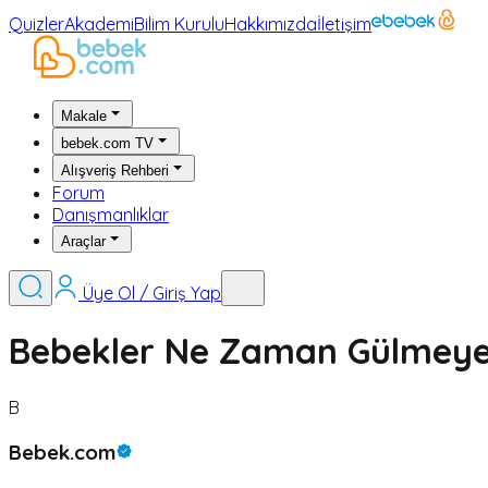
Quizler
Akademi
Bilim Kurulu
Hakkımızda
İletişim
Makale
bebek.com TV
Alışveriş Rehberi
Forum
Danışmanlıklar
Araçlar
Üye Ol / Giriş Yap
Bebekler Ne Zaman Gülmeye
B
Bebek.com