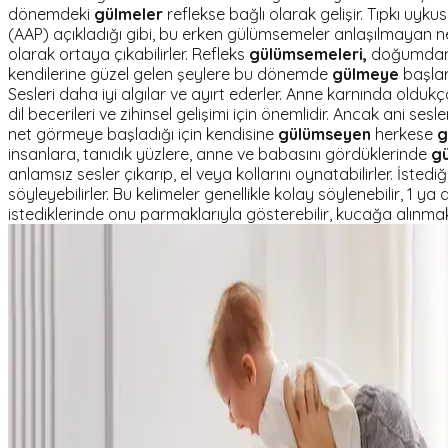
dönemdeki
gülmeler
reflekse bağlı olarak gelişir. Tıpkı uyk
(AAP) açıkladığı gibi, bu erken gülümsemeler anlaşılmayan ned
olarak ortaya çıkabilirler. Refleks
gülümsemeleri,
doğumdan 1
kendilerine güzel gelen şeylere bu dönemde
gülmeye
başlar
Sesleri daha iyi algılar ve ayırt ederler. Anne karnında oldu
dil becerileri ve zihinsel gelişimi için önemlidir. Ancak ani s
net görmeye başladığı için kendisine
gülümseyen
herkese
g
insanlara, tanıdık yüzlere, anne ve babasını gördüklerinde
gü
anlamsız sesler çıkarıp, el veya kollarını oynatabilirler. İsted
söyleyebilirler. Bu kelimeler genellikle kolay söylenebilir, 1 
istediklerinde onu parmaklarıyla gösterebilir, kucağa alınmak i