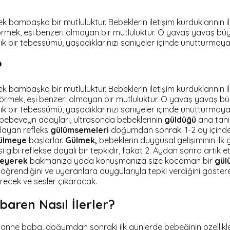
k bambaşka bir mutluluktur. Bebeklerin iletişim kurduklarının il
 görmek, eşi benzeri olmayan bir mutluluktur. O yavaş yava
 bir tebessümü, yaşadıklarınızı saniyeler içinde unutturmaya 
?
k bambaşka bir mutluluktur. Bebeklerin iletişim kurduklarının i
rmek, eşi benzeri olmayan bir mutluluktur. O yavaş yavaş
k bir tebessümü, yaşadıklarınızı saniyeler içinde unutturmaya
zı bebeveyn adayları, ultrasonda bebeklerinin
güldüğü
ana tanık
layan refleks
gülümsemeleri
doğumdan sonraki 1-2 ay içinde 
ülmeye
başlarlar.
Gülmek,
bebeklerin duygusal gelişiminin ilk gö
gibi reflekse dayalı bir tepkidir, fakat 2. Aydan sonra artık et
eyerek
bakmanıza yada konuşmanıza size kocaman bir
gül
 öğrendiğini ve uyaranlara duygularıyla tepki verdiğini gösteren b
erecek ve sesler çıkaracak.
aren Nasıl İlerler?
 anne baba, doğumdan sonraki ilk günlerde bebeğinin özellikle