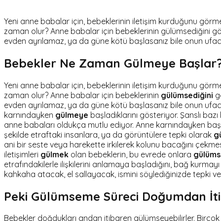
Yeni anne babalar için, bebeklerinin iletişim kurduğunu görme
zaman olur? Anne babalar için bebeklerinin gülümsediğini
evden ayrılamaz, ya da güne kötü başlasanız bile onun ufacık
Bebekler Ne Zaman Gülmeye Başlar
Yeni anne babalar için, bebeklerinin iletişim kurduğunu görme
zaman olur? Anne babalar için bebeklerinin
gülümsediğini
gö
evden ayrılamaz, ya da güne kötü başlasanız bile onun ufacı
karnındayken
gülmeye
başladıklarını gösteriyor. Şanslı ba
anne babaları oldukça mutlu ediyor. Anne karnındayken baş
şekilde etraftaki insanlara, ya da görüntülere tepki olarak
g
ani bir seste veya harekette irkilerek kolunu bacağını çekmesi 
iletişimleri
gülmek
olan bebeklerin, bu evrede onlara
gülüms
etrafındakilerle ilişkilerini anlamaya başladığını, bağ kurmayı
kahkaha atacak, el sallayacak, ismini söylediğinizde tepki v
Peki Gülümseme Süreci Doğumdan İtib
Bebekler doğdukları andan itibaren gülümseyebilirler. Birçok