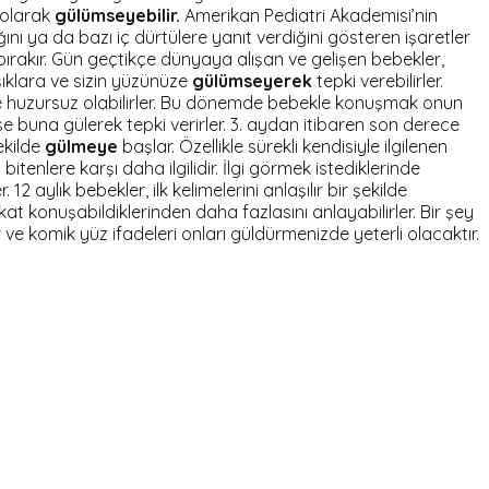
s olarak
gülümseyebilir.
Amerikan Pediatri Akademisi’nin
nı ya da bazı iç dürtülere yanıt verdiğini gösteren işaretler
ırakır. Gün geçtikçe dünyaya alışan ve gelişen bebekler,
şıklara ve sizin yüzünüze
gülümseyerek
tepki verebilirler.
lerde huzursuz olabilirler. Bu dönemde bebekle konuşmak onun
ise buna gülerek tepki verirler. 3. aydan itibaren son derece
şekilde
gülmeye
başlar. Özellikle sürekli kendisiyle ilgilenen
tenlere karşı daha ilgilidir. İlgi görmek istediklerinde
. 12 aylık bebekler, ilk kelimelerini anlaşılır bir şekilde
akat konuşabildiklerinden daha fazlasını anlayabilirler. Bir şey
r ve komik yüz ifadeleri onları güldürmenizde yeterli olacaktır.