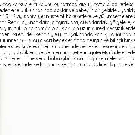
usunda korkup elini kolunu oynatması gibi ilk haftalarda reflek
enlerle uyku sırasında başlar ve bebeğin bir şekilde uyarıldığı
,5 – 2 ay sonra yerini istemli hareketlere ve gülümsemelere b
lar. Renkli oyuncaklara, çıngıraklara, duvarlardaki gölgelere, ı
kça gürültülü bir ortamda oldukları için uzun sürekli sessizlik
eslerden irkilebilirler, kendisiyle yumuşak tonda konuşulduğunda 
ülümser.
5. – 6. ay civarı bebekler daha belirgin ve bilinçli bir 
lerek
tepki verebilirler. Bu dönemde bebekler çevresinde olup bi
iği ilgiyi gördüklerinde de memnuniyetlerini
gülerek
ifade ederler
ya da 2 heceli, anne veya baba gibi sık duyduğu kelimeler olur. F
stediklerinde ise kollarını size doğru uzatabilirler. İlginç sesle