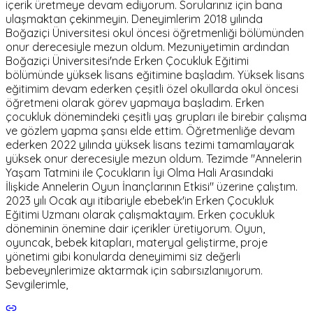
içerik üretmeye devam ediyorum. Sorularınız için bana
ulaşmaktan çekinmeyin. Deneyimlerim 2018 yılında
Boğaziçi Üniversitesi okul öncesi öğretmenliği bölümünden
onur derecesiyle mezun oldum. Mezuniyetimin ardından
Boğaziçi Üniversitesi'nde Erken Çocukluk Eğitimi
bölümünde yüksek lisans eğitimine başladım. Yüksek lisans
eğitimim devam ederken çeşitli özel okullarda okul öncesi
öğretmeni olarak görev yapmaya başladım. Erken
çocukluk dönemindeki çeşitli yaş grupları ile birebir çalışma
ve gözlem yapma şansı elde ettim. Öğretmenliğe devam
ederken 2022 yılında yüksek lisans tezimi tamamlayarak
yüksek onur derecesiyle mezun oldum. Tezimde "Annelerin
Yaşam Tatmini ile Çocukların İyi Olma Hali Arasındaki
İlişkide Annelerin Oyun İnançlarının Etkisi" üzerine çalıştım.
2023 yılı Ocak ayı itibariyle ebebek'in Erken Çocukluk
Eğitimi Uzmanı olarak çalışmaktayım. Erken çocukluk
döneminin önemine dair içerikler üretiyorum. Oyun,
oyuncak, bebek kitapları, materyal geliştirme, proje
yönetimi gibi konularda deneyimimi siz değerli
bebeveynlerimize aktarmak için sabırsızlanıyorum.
Sevgilerimle,