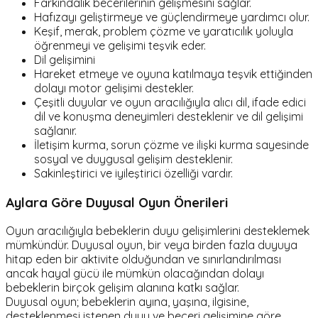
Farkındalık becerilerinin gelişmesini sağlar.
Hafızayı geliştirmeye ve güçlendirmeye yardımcı olur.
Keşif, merak, problem çözme ve yaratıcılık yoluyla
öğrenmeyi ve gelişimi teşvik eder.
Dil gelişimini
Hareket etmeye ve oyuna katılmaya teşvik ettiğinden
dolayı motor gelişimi destekler.
Çeşitli duyular ve oyun aracılığıyla alıcı dil, ifade edici
dil ve konuşma deneyimleri desteklenir ve dil gelişimi
sağlanır.
İletişim kurma, sorun çözme ve ilişki kurma sayesinde
sosyal ve duygusal gelişim desteklenir.
Sakinleştirici ve iyileştirici özelliği vardır.
Aylara Göre Duyusal Oyun Önerileri
Oyun aracılığıyla bebeklerin duyu gelişimlerini desteklemek
mümkündür. Duyusal oyun, bir veya birden fazla duyuya
hitap eden bir aktivite olduğundan ve sınırlandırılması
ancak hayal gücü ile mümkün olacağından dolayı
bebeklerin birçok gelişim alanına katkı sağlar.
Duyusal oyun; bebeklerin ayına, yaşına, ilgisine,
desteklenmesi istenen duyu ve beceri gelişimine göre