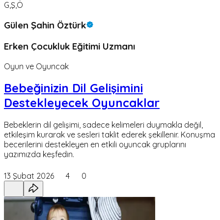
G,Ş,Ö
Gülen Şahin Öztürk
Erken Çocukluk Eğitimi Uzmanı
Oyun ve Oyuncak
Bebeğinizin Dil Gelişimini
Destekleyecek Oyuncaklar
Bebeklerin dil gelişimi, sadece kelimeleri duymakla değil,
etkileşim kurarak ve sesleri taklit ederek şekillenir. Konuşma
becerilerini destekleyen en etkili oyuncak gruplarını
yazımızda keşfedin.
13 Şubat 2026
4
0