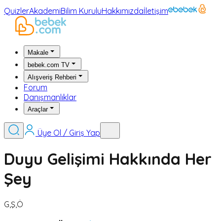
Quizler
Akademi
Bilim Kurulu
Hakkımızda
İletişim
Makale
bebek.com TV
Alışveriş Rehberi
Forum
Danışmanlıklar
Araçlar
Üye Ol / Giriş Yap
Duyu Gelişimi Hakkında Her
Şey
G,Ş,Ö