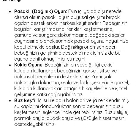
Pasaklı (Dağınık) Oyun:
Evin içi ya da dışı nerede
olursa olsun pasaklı oyun duyusal gelişimi birçok
açıdan desteklerken herkesi keyiflendirir. Bebeğinizin
boyaları karıştırmasına, renkleri keşfetmesine,
çamura ve süngere dokunmasına, doğadaki sesleri
duymasına olanak sunmak pasaklı oyunu hayatınıza
kabul etmekle başlar. Dağınıklığı önemsemeden
bebeğinizin gelişimine destek olmak için siz de bu
oyuna dahil olmayı imal etmeyin!
Kukla Oyunu:
Bebeğinizin en sevdiği, ilgi çekici
kuklaları kullanarak bebeğinizin görsel, işitsel ve
dokunsal becerilerini desteklersiniz. Yumuşak
dokusuyla dokunma, renkli ve farklı şekilleriyle görsel;
kuklaları kullanarak anlattığınız hikayeler ile de işitsel
gelişimine katkı sağlayabilirsiniz.
Buz keşfi:
İçi su ile dolu balonları veya renklendirilmiş
su kaplarını dondurduktan sonra bebeğinizin buzu
keşfetmesini eğlenceli hale getirebilirsiniz. Buzu eliyle,
parmaklarıyla, dudaklarıyla ve yüzüyle hissetmesini
destekleyebilirsiniz.