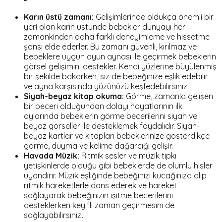
Karın üstü zamanı:
Gelişimlerinde oldukça önemli bir
yeri olan karın üstünde bebekler dünyayı her
zamankinden daha farklı deneyimleme ve hissetme
şansı elde ederler. Bu zamanı güvenli, kırılmaz ve
bebeklere uygun oyun aynası ile geçirmek bebeklerin
görsel gelişimini destekler. Kendi yüzlerine büyülenmiş
bir şekilde bakarken, siz de bebeğinize eşlik edebilir
ve ayna karşısında yüzünüzü keşfedebilirsiniz.
Siyah-beyaz kitap okuma:
Görme, zamanla gelişen
bir beceri olduğundan dolayı hayatlarının ilk
aylarında bebeklerin görme becerilerini siyah ve
beyaz görseller ile desteklemek faydalıdır. Siyah-
beyaz kartlar ve kitapları bebeklerinize gösterdikçe
görme, duyma ve kelime dağarcığı gelişir.
Havada Müzik:
Ritmik sesler ve müzik tıpkı
yetişkinlerde olduğu gibi bebeklerde de olumlu hisler
uyandırır. Müzik eşliğinde bebeğinizi kucağınıza alıp
ritmik hareketlerle dans ederek ve hareket
sağlayarak bebeğinizin işitme becerilerini
desteklerken keyifli zaman geçirmesini de
sağlayabilirsiniz
.