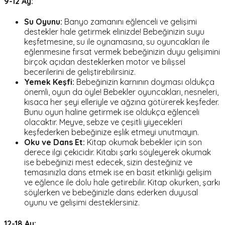
9-12 Ay:
Su Oyunu:
Banyo zamanını eğlenceli ve gelişimi
destekler hale getirmek elinizde! Bebeğinizin suyu
keşfetmesine, su ile oynamasına, su oyuncakları ile
eğlenmesine fırsat vermek bebeğinizin duyu gelişimini
birçok açıdan desteklerken motor ve bilişsel
becerilerini de geliştirebilirsiniz.
Yemek Keşfi:
Bebeğinizin karnının doyması oldukça
önemli, oyun da öyle! Bebekler oyuncakları, nesneleri,
kısaca her şeyi elleriyle ve ağzına götürerek keşfeder.
Bunu oyun haline getirmek ise oldukça eğlenceli
olacaktır. Meyve, sebze ve çeşitli yiyecekleri
keşfederken bebeğinize eşlik etmeyi unutmayın.
Oku ve Dans Et:
Kitap okumak bebekler için son
derece ilgi çekicidir. Kitabı şarkı söyleyerek okumak
ise bebeğinizi mest edecek, sizin desteğiniz ve
temasınızla dans etmek ise en basit etkinliği gelişim
ve eğlence ile dolu hale getirebilir. Kitap okurken, şarkı
söylerken ve bebeğinizle dans ederken duyusal
oyunu ve gelişimi desteklersiniz.
12-18 Ay: