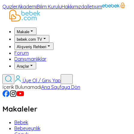
Quizler
Akademi
Bilim Kurulu
Hakkımızda
İletişim
Makale
bebek.com TV
Alışveriş Rehberi
Forum
Danışmanlıklar
Araçlar
Üye Ol / Giriş Yap
İçerik Bulunamadı
Ana Sayfaya Dön
Makaleler
Bebek
Bebeveynlik