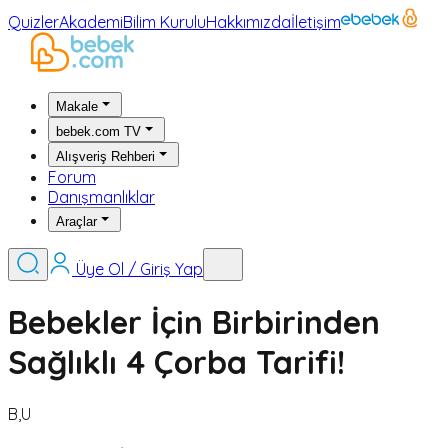
Quizler
Akademi
Bilim Kurulu
Hakkımızda
İletişim
Makale
bebek.com TV
Alışveriş Rehberi
Forum
Danışmanlıklar
Araçlar
Üye Ol / Giriş Yap
Bebekler İçin Birbirinden
Sağlıklı 4 Çorba Tarifi!
B,U