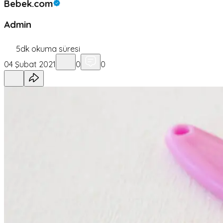
Bebek.com
Admin
5
dk okuma süresi
04 Şubat 2021
0
0