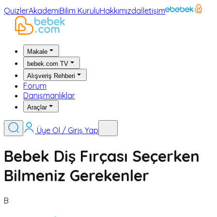
Quizler
Akademi
Bilim Kurulu
Hakkımızda
İletişim
Makale
bebek.com TV
Alışveriş Rehberi
Forum
Danışmanlıklar
Araçlar
Üye Ol / Giriş Yap
Bebek Diş Fırçası Seçerken
Bilmeniz Gerekenler
B