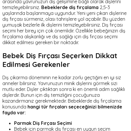
arasında yavrunuzun diş gelişimine bağlı olarak dişlerini
temizleyebilirsiniz.
Bebeklerde diş fırçalama
2,5-3
yaşlarında başlanmaya uygundur. Yeni yeni çıkan dişlerine
diş fırçası sürmeniz, olası tahrişlere yol açabilir. Bu yüzden
yumuşak bezlerle ilk dişlerini temizleyebilirsiniz. Diş fırçası
seçimi her birey için çok önemlidir. Özellikle bebeğinizin diş
fırçalama alışkanlığı ve diş sağlığı için diş fırçası seçimi
dikkat edilmesi gereken bir noktadır.
Bebek Diş Fırçası Seçerken Dikkat
Edilmesi Gerekenler
Diş çıkarma döneminin ne kadar zorlu geçtiğini en iyi siz
anneler bilirsiniz. Yavrunuzun minik dişlerini görmek sizi
mutlu eder. Dişler çıktıktan sonra ki en önemli adım sağlıklı
dişlerdir. Bunun için diş temizliğini çocuğunuza
kazandırmanız gerekmektedir. Bebeklerde diş fırçalama
konusunda
hangi tür fırçaları seçeceğinizi bilmenizde
fayda var:
Parmak Diş Fırçası Seçimi
Bebek için parmak diş fırçası en uygun seçim