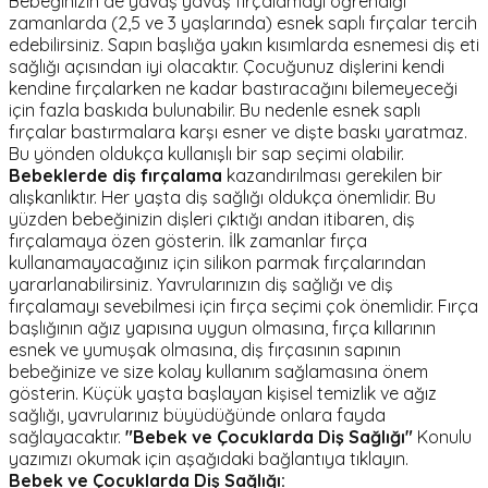
Bebeğinizin de yavaş yavaş fırçalamayı öğrendiği
zamanlarda (2,5 ve 3 yaşlarında) esnek saplı fırçalar tercih
edebilirsiniz. Sapın başlığa yakın kısımlarda esnemesi diş eti
sağlığı açısından iyi olacaktır. Çocuğunuz dişlerini kendi
kendine fırçalarken ne kadar bastıracağını bilemeyeceği
için fazla baskıda bulunabilir. Bu nedenle esnek saplı
fırçalar bastırmalara karşı esner ve dişte baskı yaratmaz.
Bu yönden oldukça kullanışlı bir sap seçimi olabilir.
Bebeklerde diş fırçalama
kazandırılması gerekilen bir
alışkanlıktır. Her yaşta diş sağlığı oldukça önemlidir. Bu
yüzden bebeğinizin dişleri çıktığı andan itibaren, diş
fırçalamaya özen gösterin. İlk zamanlar fırça
kullanamayacağınız için silikon parmak fırçalarından
yararlanabilirsiniz. Yavrularınızın diş sağlığı ve diş
fırçalamayı sevebilmesi için fırça seçimi çok önemlidir. Fırça
başlığının ağız yapısına uygun olmasına, fırça kıllarının
esnek ve yumuşak olmasına, diş fırçasının sapının
bebeğinize ve size kolay kullanım sağlamasına önem
gösterin. Küçük yaşta başlayan kişisel temizlik ve ağız
sağlığı, yavrularınız büyüdüğünde onlara fayda
sağlayacaktır.
"Bebek ve Çocuklarda Diş Sağlığı"
Konulu
yazımızı okumak için aşağıdaki bağlantıya tıklayın.
Bebek ve Çocuklarda Diş Sağlığı: