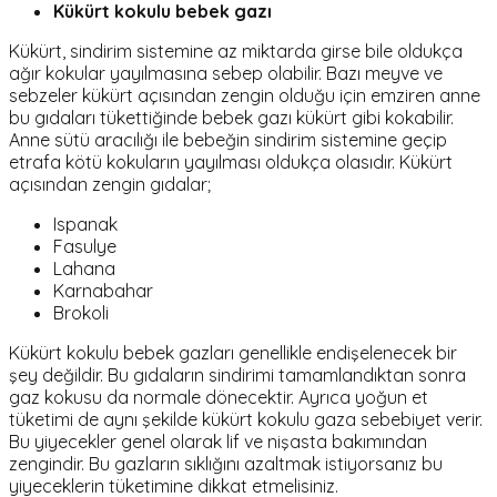
Kükürt kokulu bebek gazı
Kükürt, sindirim sistemine az miktarda girse bile oldukça
ağır kokular yayılmasına sebep olabilir. Bazı meyve ve
sebzeler kükürt açısından zengin olduğu için emziren anne
bu gıdaları tükettiğinde bebek gazı kükürt gibi kokabilir.
Anne sütü aracılığı ile bebeğin sindirim sistemine geçip
etrafa kötü kokuların yayılması oldukça olasıdır. Kükürt
açısından zengin gıdalar;
Ispanak
Fasulye
Lahana
Karnabahar
Brokoli
Kükürt kokulu bebek gazları genellikle endişelenecek bir
şey değildir. Bu gıdaların sindirimi tamamlandıktan sonra
gaz kokusu da normale dönecektir. Ayrıca yoğun et
tüketimi de aynı şekilde kükürt kokulu gaza sebebiyet verir.
Bu yiyecekler genel olarak lif ve nişasta bakımından
zengindir. Bu gazların sıklığını azaltmak istiyorsanız bu
yiyeceklerin tüketimine dikkat etmelisiniz.