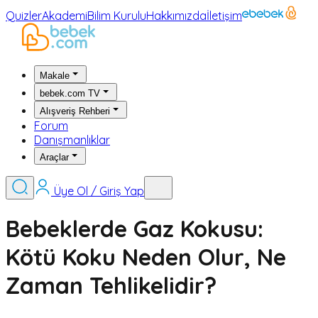
Quizler
Akademi
Bilim Kurulu
Hakkımızda
İletişim
Makale
bebek.com TV
Alışveriş Rehberi
Forum
Danışmanlıklar
Araçlar
Üye Ol / Giriş Yap
Bebeklerde Gaz Kokusu:
Kötü Koku Neden Olur, Ne
Zaman Tehlikelidir?