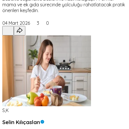
mama ve ek gıda sürecinde yolculuğu rahatlatacak pratik
önerileri keşfedin.
04 Mart 2026
3
0
S,K
Selin Kılıçaslan