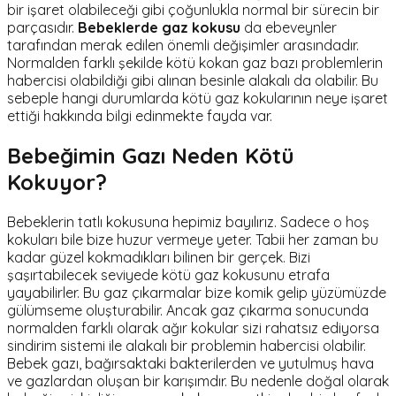
bir işaret olabileceği gibi çoğunlukla normal bir sürecin bir
parçasıdır.
Bebeklerde gaz kokusu
da ebeveynler
tarafından merak edilen önemli değişimler arasındadır.
Normalden farklı şekilde kötü kokan gaz bazı problemlerin
habercisi olabildiği gibi alınan besinle alakalı da olabilir. Bu
sebeple hangi durumlarda kötü gaz kokularının neye işaret
ettiği hakkında bilgi edinmekte fayda var.
Bebeğimin Gazı Neden Kötü
Kokuyor?
Bebeklerin tatlı kokusuna hepimiz bayılırız. Sadece o hoş
kokuları bile bize huzur vermeye yeter. Tabii her zaman bu
kadar güzel kokmadıkları bilinen bir gerçek. Bizi
şaşırtabilecek seviyede kötü gaz kokusunu etrafa
yayabilirler. Bu gaz çıkarmalar bize komik gelip yüzümüzde
gülümseme oluşturabilir. Ancak gaz çıkarma sonucunda
normalden farklı olarak ağır kokular sizi rahatsız ediyorsa
sindirim sistemi ile alakalı bir problemin habercisi olabilir.
Bebek gazı, bağırsaktaki bakterilerden ve yutulmuş hava
ve gazlardan oluşan bir karışımdır. Bu nedenle doğal olarak