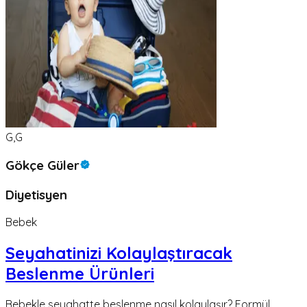
G,G
Gökçe Güler
Diyetisyen
Bebek
Seyahatinizi Kolaylaştıracak
Beslenme Ürünleri
Bebekle seyahatte beslenme nasıl kolaylaşır? Formül