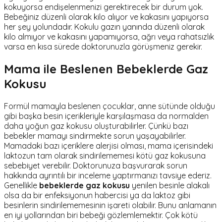
kokuyorsa endişelenmenizi gerektirecek bir durum yok.
Bebeğiniz düzenli olarak kilo alıyor ve kakasını yapıyorsa
her şey yolundadır. Kokulu gazın yanında düzenli olarak
kilo almıyor ve kakasını yapamıyorsa, ağrı veya rahatsızlık
varsa en kısa sürede doktorunuzla görüşmeniz gerekir.
Mama ile Beslenen Bebeklerde Gaz
Kokusu
Formül mamayla beslenen çocuklar, anne sütünde olduğu
gibi başka besin içerikleriyle karşılaşmasa da normalden
daha yoğun gaz kokusu oluşturabilirler. Çünkü bazı
bebekler mamayı sindirmekte sorun yaşayabilirler.
Mamadaki bazı içeriklere alerjisi olması, mama içerisindeki
laktozun tam olarak sindirilememesi kötü gaz kokusuna
sebebiyet verebilir. Doktorunuza başvurarak sorun
hakkında ayrıntılı bir inceleme yaptırmanızı tavsiye ederiz.
Genellikle
bebeklerde gaz kokusu
yenilen besinle alakalı
olsa da bir enfeksiyonun habercisi ya da laktoz gibi
besinlerin sindirilememesinin işareti olabilir. Bunu anlamanın
en iyi yollarından biri bebeği gözlemlemektir. Çok kötü