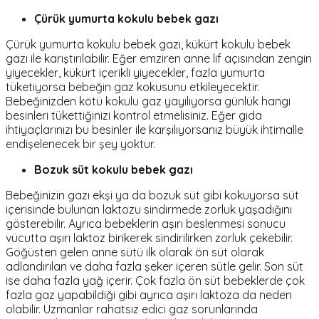
Çürük yumurta kokulu bebek gazı
Çürük yumurta kokulu bebek gazı, kükürt kokulu bebek
gazı ile karıştırılabilir. Eğer emziren anne lif açısından zengin
yiyecekler, kükürt içerikli yiyecekler, fazla yumurta
tüketiyorsa bebeğin gaz kokusunu etkileyecektir.
Bebeğinizden kötü kokulu gaz yayılıyorsa günlük hangi
besinleri tükettiğinizi kontrol etmelisiniz. Eğer gıda
ihtiyaçlarınızı bu besinler ile karşılıyorsanız büyük ihtimalle
endişelenecek bir şey yoktur.
Bozuk süt kokulu bebek gazı
Bebeğinizin gazı ekşi ya da bozuk süt gibi kokuyorsa süt
içerisinde bulunan laktozu sindirmede zorluk yaşadığını
gösterebilir. Ayrıca bebeklerin aşırı beslenmesi sonucu
vücutta aşırı laktoz birikerek sindirilirken zorluk çekebilir.
Göğüsten gelen anne sütü ilk olarak ön süt olarak
adlandırılan ve daha fazla şeker içeren sütle gelir. Son süt
ise daha fazla yağ içerir. Çok fazla ön süt bebeklerde çok
fazla gaz yapabildiği gibi ayrıca aşırı laktoza da neden
olabilir. Uzmanlar rahatsız edici gaz sorunlarında