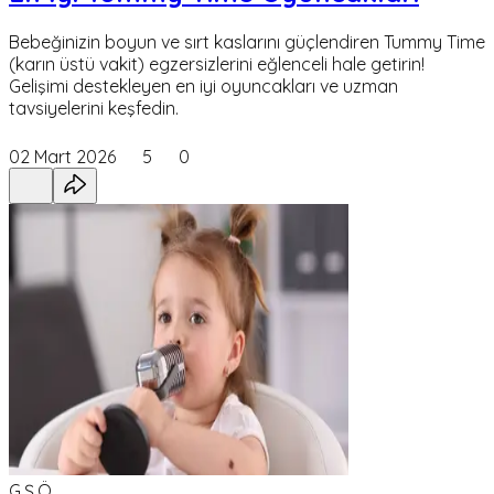
Bebeğinizin boyun ve sırt kaslarını güçlendiren Tummy Time
(karın üstü vakit) egzersizlerini eğlenceli hale getirin!
Gelişimi destekleyen en iyi oyuncakları ve uzman
tavsiyelerini keşfedin.
02 Mart 2026
5
0
G,Ş,Ö