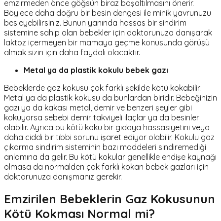
emzirmeden önce göğsün biraz boşaltılmasını önerir.
Böylece daha doğru bir besin dengesi ile minik yavrunuzu
besleyebilirsiniz. Bunun yanında hassas bir sindirim
sistemine sahip olan bebekler için doktorunuza danışarak
laktoz içermeyen bir mamaya geçme konusunda görüşü
almak sizin için daha faydalı olacaktır.
Metal ya da plastik kokulu bebek gazı
Bebeklerde gaz kokusu çok farklı şekilde kötü kokabilir.
Metal ya da plastik kokusu da bunlardan biridir. Bebeğinizin
gazı ya da kakası metal, demir ve benzeri şeyler gibi
kokuyorsa sebebi demir takviyeli ilaçlar ya da besinler
olabilir. Ayrıca bu kötü koku bir gıdaya hassasiyetini veya
daha ciddi bir tıbbi sorunu işaret ediyor olabilir. Kokulu gaz
çıkarma sindirim sisteminin bazı maddeleri sindiremediği
anlamına da gelir. Bu kötü kokular genellikle endişe kaynağı
olmasa da normalden çok farklı kokan bebek gazları için
doktorunuza danışmanız gerekir.
Emzirilen Bebeklerin Gaz Kokusunun
Kötü Kokması Normal mi?