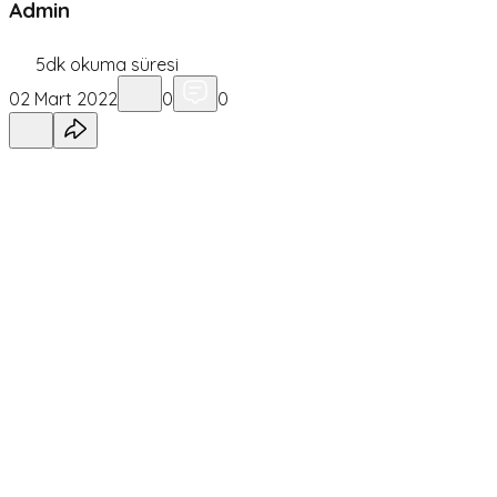
Admin
5
dk okuma süresi
02 Mart 2022
0
0