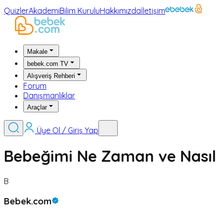
Quizler
Akademi
Bilim Kurulu
Hakkımızda
İletişim
Makale
bebek.com TV
Alışveriş Rehberi
Forum
Danışmanlıklar
Araçlar
Üye Ol / Giriş Yap
Bebeğimi Ne Zaman ve Nasıl
B
Bebek.com