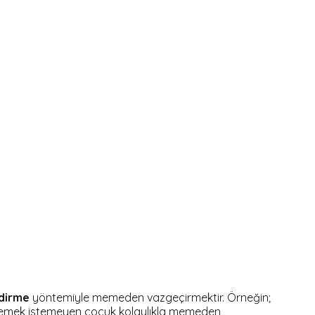
dirme
yöntemiyle memeden vazgeçirmektir. Örneğin;
yemek istemeyen çocuk kolaylıkla memeden