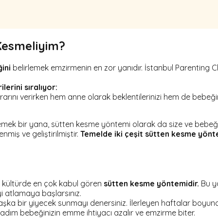
Kesmeliyim?
ini
belirlemek emzirmenin en zor yanıdır. İstanbul Parenting
erini sıralıyor:
arını verirken hem anne olarak beklentilerinizi hem de bebeğin
mek bir yana, sütten kesme yöntemi olarak da size ve bebeği
miş ve geliştirilmiştir.
Temelde iki çeşit sütten kesme yönt
kültürde en çok kabul gören
sütten
kesme yöntemidir.
Bu yö
yi atlamaya başlarsınız.
a bir yiyecek sunmayı denersiniz. İlerleyen haftalar boyunca
adım bebeğinizin emme ihtiyacı azalır ve emzirme biter.