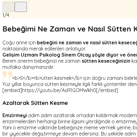
1
/
4
Bebeğimi Ne Zaman ve Nasıl Sütten 
Çoğu anne için
bebeğini ne zaman ve nasıl sütten keseceğ
noktasında merak edilenleri anlatıyor.
Gelişim Uzmanı Psikolog Sinem Olcay şöyle diyor ve öneril
Benim önerim bebeğinizi ne zaman
sütten keseceğinizin
kar
mutlaka danışmanızdır.
<b>S</b><b>ütten kesmek</b> için doğru zamanı belirle
Yüz yıllar boyunca sütten kesmeyle ilgili farklı yöntemler denen
[embed]https://youtu.be/AsR1GOMWkh0[/embed]
Azaltarak Sütten Kesme
Emzirmeyi
adım adım azaltarak ortadan kaldırmak modern 
emzirmelerden herhangi birine ilgisini yitirdiğinde o emzirme
Yani o emzirme vaktinde bebeğinize meme vermek yerine, başk
bir yiyecekle değiştirmeye devam edersiniz. Bu şekilde adım 