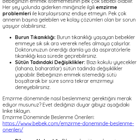
Bebeğinizin emmek istememesinin pek çok sebebi olabilir.
Her şey yolunda giderken miniğinizle ilgili
emzirme
problemleri
ile karşılaşırsanız endişe etmeyin. Pek çok
annenin başına gelebilen ve kolay çözümleri olan bir sorun
yaşıyor olabilirsiniz.
Burun Tıkanıklığı:
Burun tıkanıklığı yaşayan bebekler
emmeye sık sık ara vererek nefes almaya çalışırlar.
Doktorunuzun önerdiği damla ya da aspiratörlerle
tıkanıklığı kısa sürede geçirebilirsiniz.
Sütün Tadındaki Değişiklikler:
Bazı kokulu yiyecekler
(lahana, baharatlar) sütün tadında değişiklikler
yapabilir. Bebeğinizin emmek istemediği sütü
boşaltarak bir süre sonra tekrar emzirmeyi
deneyebilirsiniz.
Emzirme döneminde nasıl beslenmeniz gerektiğini merak
ediyor musunuz? Evet dediğinizi duyar gibiyiz aşağıdaki
linke tıklayın.
Emzirme Döneminde Beslenme Önerileri:
https://www.bebek.com/emzirme-doneminde-beslenme-
onerileri/