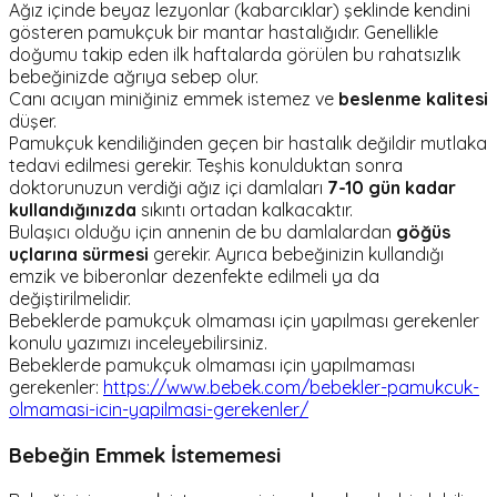
Ağız içinde beyaz lezyonlar (kabarcıklar) şeklinde kendini
gösteren pamukçuk bir mantar hastalığıdır. Genellikle
doğumu takip eden ilk haftalarda görülen bu rahatsızlık
bebeğinizde ağrıya sebep olur.
Canı acıyan miniğiniz emmek istemez ve
beslenme kalitesi
düşer.
Pamukçuk kendiliğinden geçen bir hastalık değildir mutlaka
tedavi edilmesi gerekir. Teşhis konulduktan sonra
doktorunuzun verdiği ağız içi damlaları
7-10 gün kadar
kullandığınızda
sıkıntı ortadan kalkacaktır.
Bulaşıcı olduğu için annenin de bu damlalardan
göğüs
uçlarına sürmesi
gerekir. Ayrıca bebeğinizin kullandığı
emzik ve biberonlar dezenfekte edilmeli ya da
değiştirilmelidir.
Bebeklerde pamukçuk olmaması için yapılması gerekenler
konulu yazımızı inceleyebilirsiniz.
Bebeklerde pamukçuk olmaması için yapılmaması
gerekenler:
https://www.bebek.com/bebekler-pamukcuk-
olmamasi-icin-yapilmasi-gerekenler/
Bebeğin Emmek İstememesi