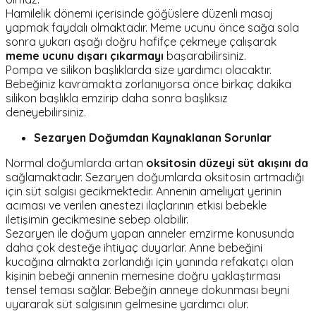
Hamilelik dönemi içerisinde göğüslere düzenli masaj
yapmak faydalı olmaktadır. Meme ucunu önce sağa sola
sonra yukarı aşağı doğru hafifçe çekmeye çalışarak
meme ucunu dışarı çıkarmayı
başarabilirsiniz.
Pompa ve silikon başlıklarda size yardımcı olacaktır.
Bebeğiniz kavramakta zorlanıyorsa önce birkaç dakika
silikon başlıkla emzirip daha sonra başlıksız
deneyebilirsiniz.
Sezaryen Doğumdan Kaynaklanan Sorunlar
Normal doğumlarda artan
oksitosin düzeyi süt akışını da
sağlamaktadır. Sezaryen doğumlarda oksitosin artmadığı
için süt salgısı gecikmektedir. Annenin ameliyat yerinin
acıması ve verilen anestezi ilaçlarının etkisi bebekle
iletişimin gecikmesine sebep olabilir.
Sezaryen ile doğum yapan anneler emzirme konusunda
daha çok desteğe ihtiyaç duyarlar. Anne bebeğini
kucağına almakta zorlandığı için yanında refakatçı olan
kişinin bebeği annenin memesine doğru yaklaştırması
tensel teması sağlar. Bebeğin anneye dokunması beyni
uyararak süt salgısının gelmesine yardımcı olur.