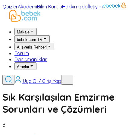
Quizler
Akademi
Bilim Kurulu
Hakkımızda
İletişim
Makale
bebek.com TV
Alışveriş Rehberi
Forum
Danışmanlıklar
Araçlar
Üye Ol / Giriş Yap
Sık Karşılaşılan Emzirme
Sorunları ve Çözümleri
B