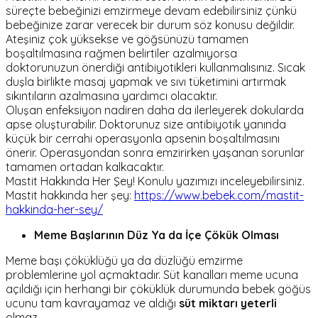
süreçte bebeğinizi emzirmeye devam edebilirsiniz çünkü
bebeğinize zarar verecek bir durum söz konusu değildir.
Ateşiniz çok yüksekse ve göğsünüzü tamamen
boşaltılmasına rağmen belirtiler azalmıyorsa
doktorunuzun önerdiği antibiyotikleri kullanmalısınız. Sıcak
duşla birlikte masaj yapmak ve sıvı tüketimini artırmak
sıkıntıların azalmasına yardımcı olacaktır.
Oluşan enfeksiyon nadiren daha da ilerleyerek dokularda
apse oluşturabilir. Doktorunuz size antibiyotik yanında
küçük bir cerrahi operasyonla apsenin boşaltılmasını
önerir. Operasyondan sonra emzirirken yaşanan sorunlar
tamamen ortadan kalkacaktır.
Mastit Hakkında Her Şey! Konulu yazımızı inceleyebilirsiniz.
Mastit hakkında her şey:
https://www.bebek.com/mastit-
hakkinda-her-sey/
Meme Başlarının Düz Ya da İçe Çökük Olması
Meme başı çöküklüğü ya da düzlüğü emzirme
problemlerine yol açmaktadır. Süt kanalları meme ucuna
açıldığı için herhangi bir çöküklük durumunda bebek göğüs
ucunu tam kavrayamaz ve aldığı
süt miktarı yeterli
olmaz.