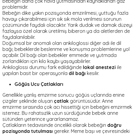
bebeğin daha çok hava yutmasından kaynaklanan gaz
problemidir.
Bebeğin dike yakın pozisyonda emzirilmesi, yuttuğu fazla
havayı çıkarabilmesi için sık sık mola verilmesi sorunun
çözümünde faydalı olacaktır. Yarık dudak ve damak düzeyi
fazlaysa özel olarak üretilmiş biberon ya da aletlerden de
faydalanılabilir.
Doğumsal bir anomali olan ankiloglossi diğer adı ile dil
bağı; bebeklerde beslenme ve konuşma problemlerine yol
açabilir. Dil bağı olan bebekler emmede ve yutmada
zorlandıkları için kilo kaybı yaşayabilirler.
Ankiloglossi durumu fark edildiğinde
lokal anestezi
ile
yapılan basit bir operasyonla
dil bağı
kesilir.
Göğüs Ucu Çatlakları
Genellikle yanlış emzirme sonucu göğüs uçlarında enine
çizgiler şeklinde oluşan
çatlak
görüntüsüdür. Anne
emzirme sırasında çok acı hissettiği için bebeğini emzirmek
istemez. Bu rahatsızlık uzun sürdüğünde bebek anne
sütünden yeterince yararlanamaz.
Çatlakların tedavisinde öncelikli olarak bebeğin
doğru
pozisyonda tutulması
gerekir. Meme başı ve çevresindeki