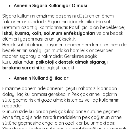
Annenin Sigara Kullanıyor Olması
Sigara kullanımı emzirme başarısını düşüren en önemli
faktörler arasındadır. Sigaranın içindeki nikotinin süt
üretimini azalttığı kanıtlanmıştır. Pasif içici olan bebeklerde;
ishal, kusma, kolit, solunum enfeksiyonları
ve ani bebek
ölümleri yaşanması oranı yüksektir.
Bebek sahibi olmayı düşünen anneler hem kendileri hem de
bebeklerinin sağlığı için mutlaka hamilelik öncesinden
itibaren sigarayı bırakmalıdır. Gerekirse sağlık
kuruluşlarından
psikolojik destek almak sigarayı
bırakma sürecini
kolaylaştıracaktır.
Annenin Kullandığı İlaçlar
Emzirme döneminde annenin, çeşitli rahatsızlıklarından
dolayı ilaç kullanması gerekebilir. Pek çok anne ilaçların
süte geçme riskini göze almak istemez ve ilaç kullanımını
reddeder.
Günümüzde kullanılan pek çok ilaç anne sütüne geçmez.
Anne fizyolojisinde zararlı maddelerin pek çoğunun anne
sütüne geçmesine engel olan özellikler bulunmaktadır.
Yine de bazı ilaçların süte geçiş yapabileceği unutulmamalı