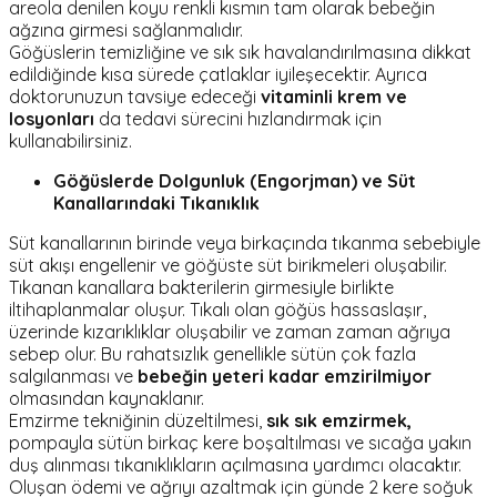
areola denilen koyu renkli kısmın tam olarak bebeğin
ağzına girmesi sağlanmalıdır.
Göğüslerin temizliğine ve sık sık havalandırılmasına dikkat
edildiğinde kısa sürede çatlaklar iyileşecektir. Ayrıca
doktorunuzun tavsiye edeceği
vitaminli krem ve
losyonları
da tedavi sürecini hızlandırmak için
kullanabilirsiniz.
Göğüslerde Dolgunluk (Engorjman) ve Süt
Kanallarındaki Tıkanıklık
Süt kanallarının birinde veya birkaçında tıkanma sebebiyle
süt akışı engellenir ve göğüste süt birikmeleri oluşabilir.
Tıkanan kanallara bakterilerin girmesiyle birlikte
iltihaplanmalar oluşur. Tıkalı olan göğüs hassaslaşır,
üzerinde kızarıklıklar oluşabilir ve zaman zaman ağrıya
sebep olur. Bu rahatsızlık genellikle sütün çok fazla
salgılanması ve
bebeğin yeteri kadar emzirilmiyor
olmasından kaynaklanır.
Emzirme tekniğinin düzeltilmesi,
sık sık emzirmek,
pompayla sütün birkaç kere boşaltılması ve sıcağa yakın
duş alınması tıkanıklıkların açılmasına yardımcı olacaktır.
Oluşan ödemi ve ağrıyı azaltmak için günde 2 kere soğuk