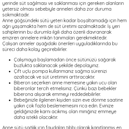
yerinde süt sağılması ve saklanması için gereken alanların
yetersiz olması sebebiyle anneleri daha zor duruma
sokmaktadır.
Anne göğsündeki sütü yeteri kadar boşaltamadığı için hem
ağrı yaşamakta hem de süt üretimi azalmaktadır. İş yeri
sahiplerinin bu durumla ilgili daha özenli davranarak
emziren annelere imkân tanımaları gerekmektedir.
Çalışan anneler aşağıdaki önerileri uyguladıklarında bu
süreci daha kolay geçirebilirler.
Çalışmaya başlamadan önce sütünüzü sağarak
buzlukta saklanacak şekilde depolayınız.
Çift uçlu pompa kullanmanız sağma sürenizi
azaltacak ve süt üretimini arttıracaktır.
Biberon seçerken anne memesine yakın ucu olan
biberonlar tercih etmelisiniz. Çünkü bazı bebekler
biberona alışarak emmeyi reddedebilirler.
Bebeğinizle ilgilenen kişiden sizin eve dönme saatine
yakın çok fazla beslememesini rica edin. Evinize
geldiğinizde karnı acıkmış olan miniğiniz emmeye
daha istekli olacaktır.
Anne sütü sağlık için faydaları tıbbi olarak kanıtlanmış en