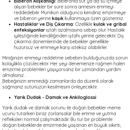
Biberon Alışkanlığı:
Biberonla süt ya da su içmeye
alışan bebekler bir süre sonra annesini emmeyi
reddedebilir. Mümkün olduğunca kendiniz emzirmeye
ve biberon yerine
kaşık
kullanmaya özen gösteriniz.
Hastalıklar ve Diş Çıkarma:
Özellikle
kulak ve gribal
enfeksiyonlar
iştah azalmasına sebep olur. Hastalık
iyileştiğinde kendiliğinden iştahı yerine gelecektir. Diş
çıkarma dönemlerinde de bebekler genellikle
huzursuz ve emmeye karşı isteksiz olabilirler.
Miniğinizin emmeyi reddetme sebebini bulduğunuzda sorun
kolaylıkla çözülecektir. Her şeyi denemenize rağmen halen
emzirme problemleri yaşıyorsanız bir uzmandan yardım
almalısınız.
Bebeğinizin emmediği zamanlarda da düzenli olarak
sağmanız sütünüzün kesilmesini önleyecektir.
Yarık Dudak - Damak ve Ankiloglossi
Yarık dudak ve damak sorunu ile doğan bebekler meme
ucunu tutarken biraz zorlansalar bile emme ve yutma
refleksleri normal çalışmaktadır. Bu tür bir problemle
doğan bebeklerde emzirmede yaşanan en büyük sıkıntı,