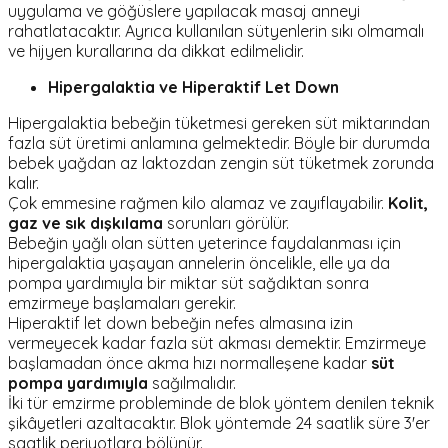
uygulama ve göğüslere yapılacak masaj anneyi
rahatlatacaktır. Ayrıca kullanılan sütyenlerin sıkı olmamalı
ve hijyen kurallarına da dikkat edilmelidir.
Hipergalaktia ve Hiperaktif Let Down
Hipergalaktia bebeğin tüketmesi gereken süt miktarından
fazla süt üretimi anlamına gelmektedir. Böyle bir durumda
bebek yağdan az laktozdan zengin süt tüketmek zorunda
kalır.
Çok emmesine rağmen kilo alamaz ve zayıflayabilir.
Kolit,
gaz ve sık dışkılama
sorunları görülür.
Bebeğin yağlı olan sütten yeterince faydalanması için
hipergalaktia yaşayan annelerin öncelikle, elle ya da
pompa yardımıyla bir miktar süt sağdıktan sonra
emzirmeye başlamaları gerekir.
Hiperaktif let down bebeğin nefes almasına izin
vermeyecek kadar fazla süt akması demektir. Emzirmeye
başlamadan önce akma hızı normalleşene kadar
süt
pompa yardımıyla
sağılmalıdır.
İki tür emzirme probleminde de blok yöntem denilen teknik
şikâyetleri azaltacaktır. Blok yöntemde 24 saatlik süre 3'er
saatlik periyotlara bölünür.