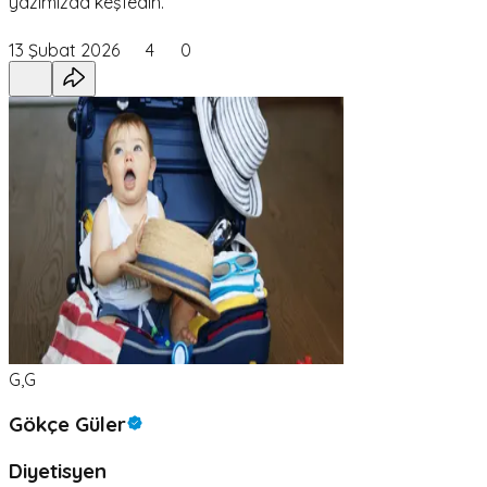
yazımızda keşfedin.
13 Şubat 2026
4
0
G,G
Gökçe Güler
Diyetisyen