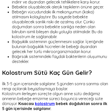
indirir ve dışarıdan gelecek tehlikelere karşı korur.
Bebekte oluşabilecek alerjik tepkilerin önüne geçer.
Bebeğin vücudundaki ilk mekonyumun (kaka)
atılmasını kolaylaştırır. Bu sayede bebekte
oluşabilecek sarılık riski de azalmış olur. Çünkü
doğumdan sonra bebekte sarılığa neden olan
bilirubin isimli bileşen dışkı yoluyla atılmalıdır. Bu da
kolostrum ile sağlanabilir.
Bağışıklık sisteminin güçlenmesini sağlar. İçeriğinde
bulunan bağışıklık hücreleri ile bebeği dışarıdan
gelecek her türlü mikroorganizmadan korur.
Bağırsak sistemindeki faydalı bakterilerin oluşumunu
destekler.
Kolostrum Sütü Kaç Gün Gelir?
İlk 3-5 gün içerisinde salgılanır. 5.günden sonra sarımsı olan
rengi açılarak beyazlaşmaya başlar.
Kolostrum ilerleyen süreçte olgun anne sütü dediğimiz
annenin bebeğe emzirme süreci boyunca vereceği süte
dönüşür.
Kısacası
kolostrum
bebek doğduktan sonra ilk
5 gün içerisinde salgılanır.