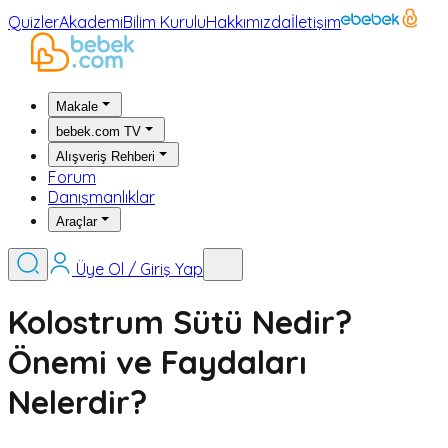
Quizler
Akademi
Bilim Kurulu
Hakkımızda
İletişim
Makale
bebek.com TV
Alışveriş Rehberi
Forum
Danışmanlıklar
Araçlar
Üye Ol / Giriş Yap
Kolostrum Sütü Nedir?
Önemi ve Faydaları
Nelerdir?