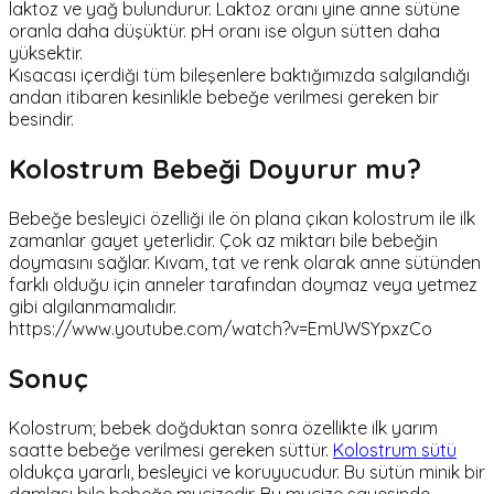
laktoz ve yağ bulundurur. Laktoz oranı yine anne sütüne
oranla daha düşüktür. pH oranı ise olgun sütten daha
yüksektir.
Kısacası içerdiği tüm bileşenlere baktığımızda salgılandığı
andan itibaren kesinlikle bebeğe verilmesi gereken bir
besindir.
Kolostrum Bebeği Doyurur mu?
Bebeğe besleyici özelliği ile ön plana çıkan kolostrum ile ilk
zamanlar gayet yeterlidir. Çok az miktarı bile bebeğin
doymasını sağlar. Kıvam, tat ve renk olarak anne sütünden
farklı olduğu için anneler tarafından doymaz veya yetmez
gibi algılanmamalıdır.
https://www.youtube.com/watch?v=EmUWSYpxzCo
Sonuç
Kolostrum; bebek doğduktan sonra özellikte ilk yarım
saatte bebeğe verilmesi gereken süttür.
Kolostrum sütü
oldukça yararlı, besleyici ve koruyucudur. Bu sütün minik bir
damlası bile bebeğe mucizedir. Bu mucize sayesinde