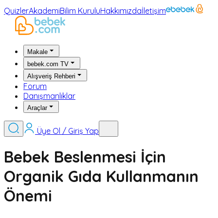
Quizler
Akademi
Bilim Kurulu
Hakkımızda
İletişim
Makale
bebek.com TV
Alışveriş Rehberi
Forum
Danışmanlıklar
Araçlar
Üye Ol / Giriş Yap
Bebek Beslenmesi İçin
Organik Gıda Kullanmanın
Önemi