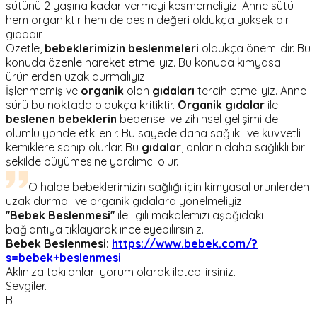
sütünü 2 yaşına kadar vermeyi kesmemeliyiz. Anne sütü
hem organiktir hem de besin değeri oldukça yüksek bir
gıdadır.
Özetle,
bebeklerimizin beslenmeleri
oldukça önemlidir. Bu
konuda özenle hareket etmeliyiz. Bu konuda kimyasal
ürünlerden uzak durmalıyız.
İşlenmemiş ve
organik
olan
gıdaları
tercih etmeliyiz. Anne
sürü bu noktada oldukça kritiktir.
Organik gıdalar
ile
beslenen bebeklerin
bedensel ve zihinsel gelişimi de
olumlu yönde etkilenir. Bu sayede daha sağlıklı ve kuvvetli
kemiklere sahip olurlar. Bu
gıdalar
, onların daha sağlıklı bir
şekilde büyümesine yardımcı olur.
O halde bebeklerimizin sağlığı için kimyasal ürünlerden
uzak durmalı ve organik gıdalara yönelmeliyiz.
''Bebek Beslenmesi''
ile ilgili makalemizi aşağıdaki
bağlantıya tıklayarak inceleyebilirsiniz.
Bebek Beslenmesi:
https://www.bebek.com/?
s=bebek+beslenmesi
Aklınıza takılanları yorum olarak iletebilirsiniz.
Sevgiler.
B