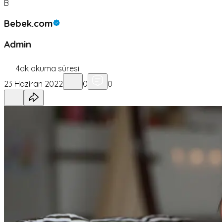
B
Bebek.com
Admin
4
dk okuma süresi
23 Haziran 2022
0
0