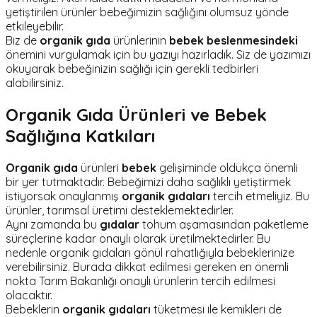
yetiştirilen ürünler bebeğimizin sağlığını olumsuz yönde
etkileyebilir.
Biz de
organik gıda
ürünlerinin
bebek beslenmesindeki
önemini vurgulamak için bu yazıyı hazırladık. Siz de yazımızı
okuyarak bebeğinizin sağlığı için gerekli tedbirleri
alabilirsiniz.
Organik Gıda Ürünleri ve Bebek
Sağlığına Katkıları
Organik gıda
ürünleri
bebek
gelişiminde oldukça önemli
bir yer tutmaktadır. Bebeğimizi daha sağlıklı yetiştirmek
istiyorsak onaylanmış
organik gıdaları
tercih etmeliyiz. Bu
ürünler, tarımsal üretimi desteklemektedirler.
Aynı zamanda bu
gıdalar
tohum aşamasından paketleme
süreçlerine kadar onaylı olarak üretilmektedirler. Bu
nedenle organik gıdaları gönül rahatlığıyla bebeklerinize
verebilirsiniz. Burada dikkat edilmesi gereken en önemli
nokta Tarım Bakanlığı onaylı ürünlerin tercih edilmesi
olacaktır.
Bebeklerin
organik gıdaları
tüketmesi ile kemikleri de