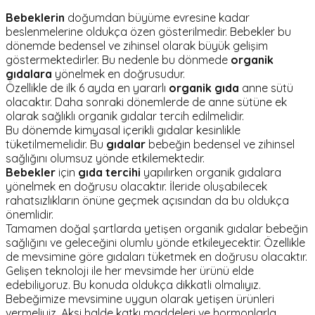
Bebeklerin
doğumdan büyüme evresine kadar
beslenmelerine oldukça özen gösterilmedir. Bebekler bu
dönemde bedensel ve zihinsel olarak büyük gelişim
göstermektedirler. Bu nedenle bu dönmede
organik
gıdalara
yönelmek en doğrusudur.
Özellikle de ilk 6 ayda en yararlı
organik gıda
anne sütü
olacaktır. Daha sonraki dönemlerde de anne sütüne ek
olarak sağlıklı organik gıdalar tercih edilmelidir.
Bu dönemde kimyasal içerikli gıdalar kesinlikle
tüketilmemelidir. Bu
gıdalar
bebeğin bedensel ve zihinsel
sağlığını olumsuz yönde etkilemektedir.
Bebekler
için
gıda tercihi
yapılırken organik gıdalara
yönelmek en doğrusu olacaktır. İleride oluşabilecek
rahatsızlıkların önüne geçmek açısından da bu oldukça
önemlidir.
Tamamen doğal şartlarda yetişen organik gıdalar bebeğin
sağlığını ve geleceğini olumlu yönde etkileyecektir. Özellikle
de mevsimine göre gıdaları tüketmek en doğrusu olacaktır.
Gelişen teknoloji ile her mevsimde her ürünü elde
edebiliyoruz. Bu konuda oldukça dikkatli olmalıyız.
Bebeğimize mevsimine uygun olarak yetişen ürünleri
vermeliyiz. Aksi halde katkı maddeleri ve hormonlarla