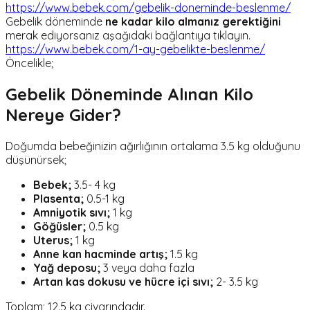
https://www.bebek.com/gebelik-doneminde-beslenme/
Gebelik döneminde
ne kadar kilo almanız gerektiğini
merak ediyorsanız aşağıdaki bağlantıya tıklayın.
https://www.bebek.com/1-ay-gebelikte-beslenme/
Öncelikle;
Gebelik Döneminde Alınan Kilo
Nereye Gider?
Doğumda bebeğinizin ağırlığının ortalama 3.5 kg olduğunu
düşünürsek;
Bebek;
3.5- 4 kg
Plasenta;
0.5-1 kg
Amniyotik sıvı;
1 kg
Göğüsler;
0.5 kg
Uterus;
1 kg
Anne kan hacminde artış;
1.5 kg
Yağ deposu;
3 veya daha fazla
Artan kas dokusu ve hücre içi sıvı;
2- 3.5 kg
Toplam; 12.5 kg civarındadır.