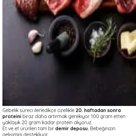
Gebelik süreci ilerledikçe özellikle
20. haftadan sonra
proteini
biraz daha artırmak gerekiyor. 100 gram etten
yaklaşık 20 gram kadar protein alıyoruz.
Et ve et ürünleri tam bir
demir deposu.
Bebeğinizin
gelişimini destekliyor.