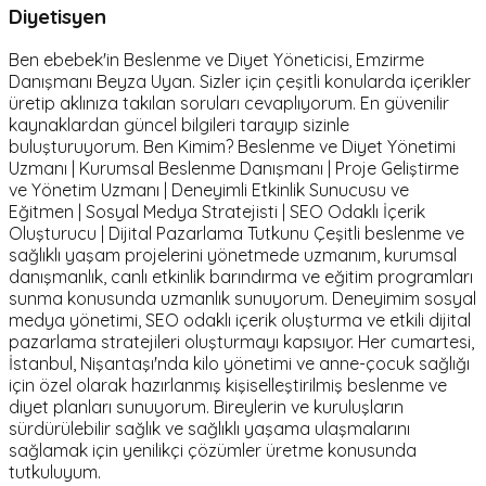
Diyetisyen
Ben ebebek'in Beslenme ve Diyet Yöneticisi, Emzirme
Danışmanı Beyza Uyan. Sizler için çeşitli konularda içerikler
üretip aklınıza takılan soruları cevaplıyorum. En güvenilir
kaynaklardan güncel bilgileri tarayıp sizinle
buluşturuyorum. Ben Kimim? Beslenme ve Diyet Yönetimi
Uzmanı | Kurumsal Beslenme Danışmanı | Proje Geliştirme
ve Yönetim Uzmanı | Deneyimli Etkinlik Sunucusu ve
Eğitmen | Sosyal Medya Stratejisti | SEO Odaklı İçerik
Oluşturucu | Dijital Pazarlama Tutkunu Çeşitli beslenme ve
sağlıklı yaşam projelerini yönetmede uzmanım, kurumsal
danışmanlık, canlı etkinlik barındırma ve eğitim programları
sunma konusunda uzmanlık sunuyorum. Deneyimim sosyal
medya yönetimi, SEO odaklı içerik oluşturma ve etkili dijital
pazarlama stratejileri oluşturmayı kapsıyor. Her cumartesi,
İstanbul, Nişantaşı'nda kilo yönetimi ve anne-çocuk sağlığı
için özel olarak hazırlanmış kişiselleştirilmiş beslenme ve
diyet planları sunuyorum. Bireylerin ve kuruluşların
sürdürülebilir sağlık ve sağlıklı yaşama ulaşmalarını
sağlamak için yenilikçi çözümler üretme konusunda
tutkuluyum.