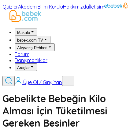
Quizler
Akademi
Bilim Kurulu
Hakkımızda
İletişim
Makale
bebek.com TV
Alışveriş Rehberi
Forum
Danışmanlıklar
Araçlar
Üye Ol / Giriş Yap
Gebelikte Bebeğin Kilo
Alması İçin Tüketilmesi
Gereken Besinler