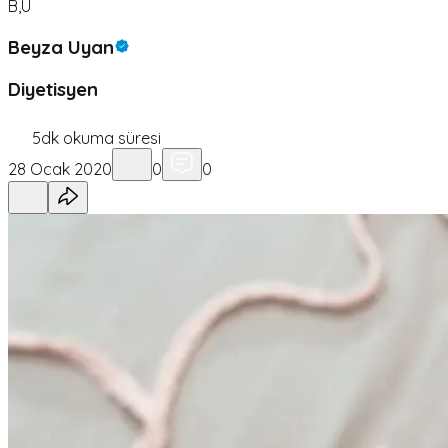
B,U
Beyza Uyan
Diyetisyen
5
dk okuma süresi
28 Ocak 2020
0
0