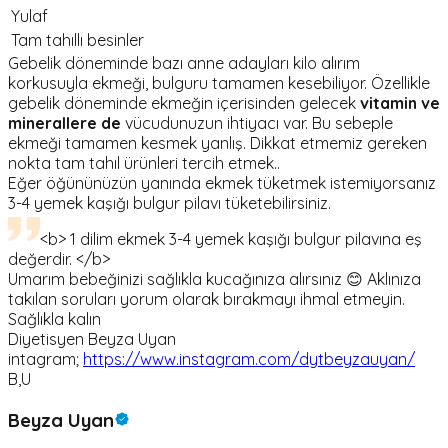
Yulaf
Tam tahıllı besinler
Gebelik döneminde bazı anne adayları kilo alırım
korkusuyla ekmeği, bulguru tamamen kesebiliyor. Özellikle
gebelik döneminde ekmeğin içerisinden gelecek
vitamin ve
minerallere de
vücudunuzun ihtiyacı var. Bu sebeple
ekmeği tamamen kesmek yanlış. Dikkat etmemiz gereken
nokta tam tahıl ürünleri tercih etmek..
Eğer öğününüzün yanında ekmek tüketmek istemiyorsanız
3-4 yemek kaşığı bulgur pilavı tüketebilirsiniz.
<b> 1 dilim ekmek 3-4 yemek kaşığı bulgur pilavına eş
değerdir. </b>
Umarım bebeğinizi sağlıkla kucağınıza alırsınız 😊 Aklınıza
takılan soruları yorum olarak bırakmayı ihmal etmeyin.
Sağlıkla kalın
Diyetisyen Beyza Uyan
intagram;
https://www.instagram.com/dytbeyzauyan/
B,U
Beyza Uyan