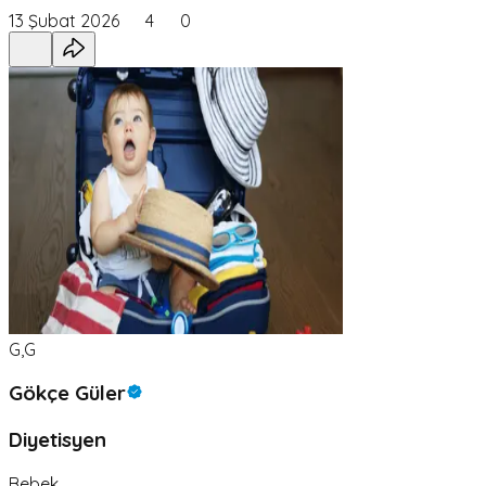
13 Şubat 2026
4
0
G,G
Gökçe Güler
Diyetisyen
Bebek