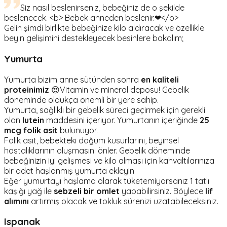
Siz nasıl beslenirseniz, bebeğiniz de o şekilde
beslenecek. <b> Bebek anneden beslenir.❤</b>
Gelin şimdi birlikte bebeğinize kilo aldıracak ve özellikle
beyin gelişimini destekleyecek besinlere bakalım;
Yumurta
Yumurta bizim anne sütünden sonra
en kaliteli
proteinimiz
😍Vitamin ve mineral deposu! Gebelik
döneminde oldukça önemli bir yere sahip.
Yumurta, sağlıklı bir gebelik süreci geçirmek için gerekli
olan
lutein
maddesini içeriyor. Yumurtanın içeriğinde
25
mcg folik asit
bulunuyor.
Folik asit, bebekteki doğum kusurlarını, beyinsel
hastalıklarının oluşmasını önler. Gebelik döneminde
bebeğinizin iyi gelişmesi ve kilo alması için kahvaltılarınıza
bir adet haşlanmış yumurta ekleyin
Eğer yumurtayı haşlama olarak tüketemiyorsanız 1 tatlı
kaşığı yağ ile
sebzeli bir omlet
yapabilirsiniz. Böylece
lif
alımını
artırmış olacak ve tokluk sürenizi uzatabileceksiniz.
Ispanak