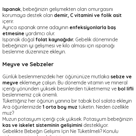
Ispanak
, bebeğinizin gelişmekten olan omurgasını
korumaya destek olan
demir, C vitamini ve folik asit
içerir.
Ayrıca ıspanak anne adayının
enfeksiyonlarla baş
etmesine
yardımcı olur.
Ispanak doğal
folat kaynağıdır.
Gebelik döneminde
bebeğinizin iyi gelişmesi ve kilo alması için ıspanağı
beslenme düzeninize ekleyin.
Meyve ve Sebzeler
Günlük beslenmenizdeki her öğününüze mutlaka
sebze ve
meyve
eklemeye çalışın. Bu dönemde vitamin ve mineral
içeriği yönünden yüksek besinlerden tüketmemiz ve
bol lifli
beslenmemiz çok önemli.
Tükettiğiniz her öğünün yanına bir tabak bol salata ekleyin
Ara öğünlerinizde
1 orta boy muz
tüketin. Neden özellikle
muz?
Muzun potasyum içeriği çok yüksek. Potasyum bebeğinizin
kas ve iskelet sisteminin gelişimini
destekliyor.
Gebelikte Bebeğin Gelişimi İçin Ne Tüketilmeli? Konulu