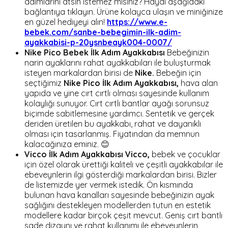
adımlarını atsın istemez misiniz? Haydi aşağıdaki
bağlantıya tıklayın. Ürüne kolayca ulaşın ve miniğinize
en güzel hediyeyi alın!
https://www.e-
bebek.com/sanbe-bebegimin-ilk-adim-
ayakkabisi-p-20ysnbeayk004-0007/
Nike Pico Bebek İlk Adım Ayakkabısı
Bebeğinizin
narin ayaklarını rahat ayakkabıları ile buluşturmak
isteyen markalardan birisi de
Nike.
Bebeğin için
seçtiğimiz
Nike Pico İlk Adım Ayakkabısı,
hava alan
yapıda ve yine cırt cırtlı olması sayesinde kullanım
kolaylığı sunuyor. Cırt cırtlı bantlar ayağı sorunsuz
biçimde sabitlemesine yardımcı. Sentetik ve gerçek
deriden üretilen bu ayakkabı, rahat ve dayanıklı
olması için tasarlanmış. Fiyatından da memnun
kalacağınıza eminiz. 😊
Vicco İlk Adım Ayakkabısı
Vicco,
bebek ve çocuklar
için özel olarak ürettiği kaliteli ve çeşitli ayakkabılar ile
ebeveynlerin ilgi gösterdiği markalardan birisi. Bizler
de listemizde yer vermek istedik. Ön kısmında
bulunan hava kanalları sayesinde bebeğinizin ayak
sağlığını destekleyen modellerden tutun en estetik
modellere kadar birçok çeşit mevcut. Geniş cırt bantlı
sade dizaynı ve rahat kullanımı ile ebeveynlerin