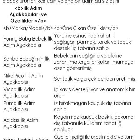
olacak ürünleri keşfedin ve ona bir adım da siz atın!
<b>İlk Adım
Ayakkabıları ve
Özellikleri</b>
<b>Marka/Model</b>
<b>Öne Çıkan Özellikler</b>
Yürüme esnasında rahatlık
Funny Baby Bebek İlk
sağlayan parmak, tarak ve topuk
Adım Ayakkabısı
destekli iç tabana sahip.
Bebeklerin sağlığına ve cildine
Sanbe Bebeğimin İlk
zararlı materyaller kullanılmamaya
Adım Ayakkabısı
özen gösterilmiş.
Nike Pico İlk Adım
Sentetik ve gerçek deriden üretilmiş.
Ayakkabısı
Vicco İlk Adım
İç kavis desteği var ve anatomik bir
Ayakkabısı
ürün.
Puma İlk Adım
İz bırakmayan kauçuk dış tabana
Ayakkabısı
sahip.
Kaydırmaz kauçuk baskılı, dokuma
Adidas İlk Adım
dış tabanı ile kullanım rahatlığı
Ayakkabısı
sağlıyor.
Özel el işçiliği ile üretilmekte ve tüm
Yoyo Junior İlk Adım