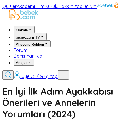
Quizler
Akademi
Bilim Kurulu
Hakkımızda
İletişim
Makale
bebek.com TV
Alışveriş Rehberi
Forum
Danışmanlıklar
Araçlar
Üye Ol / Giriş Yap
En İyi İlk Adım Ayakkabısı
Önerileri ve Annelerin
Yorumları (2024)