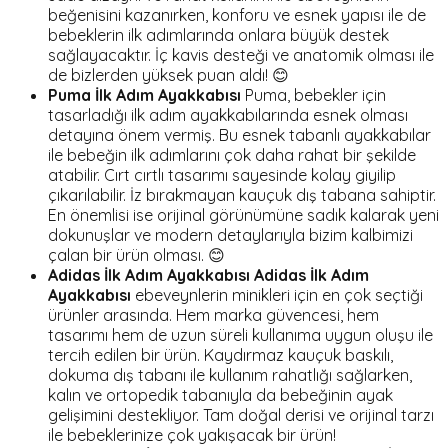
beğenisini kazanırken, konforu ve esnek yapısı ile de
bebeklerin ilk adımlarında onlara büyük destek
sağlayacaktır. İç kavis desteği ve anatomik olması ile
de bizlerden yüksek puan aldı! 😊
Puma İlk Adım Ayakkabısı
Puma, bebekler için
tasarladığı ilk adım ayakkabılarında esnek olması
detayına önem vermiş. Bu esnek tabanlı ayakkabılar
ile bebeğin ilk adımlarını çok daha rahat bir şekilde
atabilir. Cırt cırtlı tasarımı sayesinde kolay giyilip
çıkarılabilir. İz bırakmayan kauçuk dış tabana sahiptir.
En önemlisi ise orijinal görünümüne sadık kalarak yeni
dokunuşlar ve modern detaylarıyla bizim kalbimizi
çalan bir ürün olması. 😊
Adidas İlk Adım Ayakkabısı
Adidas İlk Adım
Ayakkabısı
ebeveynlerin minikleri için en çok seçtiği
ürünler arasında. Hem marka güvencesi, hem
tasarımı hem de uzun süreli kullanıma uygun oluşu ile
tercih edilen bir ürün. Kaydırmaz kauçuk baskılı,
dokuma dış tabanı ile kullanım rahatlığı sağlarken,
kalın ve ortopedik tabanıyla da bebeğinin ayak
gelişimini destekliyor. Tam doğal derisi ve orijinal tarzı
ile bebeklerinize çok yakışacak bir ürün!