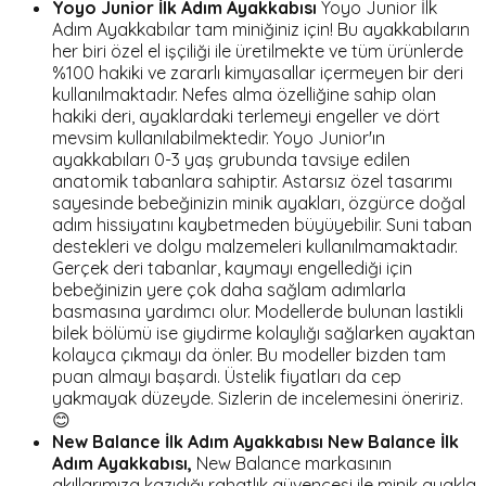
Yoyo Junior İlk Adım Ayakkabısı
Yoyo Junior İlk
Adım Ayakkabılar tam miniğiniz için! Bu ayakkabıların
her biri özel el işçiliği ile üretilmekte ve tüm ürünlerde
%100 hakiki ve zararlı kimyasallar içermeyen bir deri
kullanılmaktadır. Nefes alma özelliğine sahip olan
hakiki deri, ayaklardaki terlemeyi engeller ve dört
mevsim kullanılabilmektedir. Yoyo Junior'ın
ayakkabıları 0-3 yaş grubunda tavsiye edilen
anatomik tabanlara sahiptir. Astarsız özel tasarımı
sayesinde bebeğinizin minik ayakları, özgürce doğal
adım hissiyatını kaybetmeden büyüyebilir. Suni taban
destekleri ve dolgu malzemeleri kullanılmamaktadır.
Gerçek deri tabanlar, kaymayı engellediği için
bebeğinizin yere çok daha sağlam adımlarla
basmasına yardımcı olur. Modellerde bulunan lastikli
bilek bölümü ise giydirme kolaylığı sağlarken ayaktan
kolayca çıkmayı da önler. Bu modeller bizden tam
puan almayı başardı. Üstelik fiyatları da cep
yakmayak düzeyde. Sizlerin de incelemesini öneririz.
😊
New Balance İlk Adım Ayakkabısı
New Balance İlk
Adım Ayakkabısı,
New Balance markasının
akıllarımıza kazıdığı rahatlık güvencesi ile minik ayakla