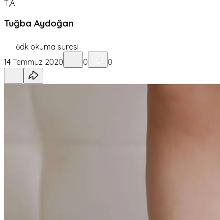
T,A
Tuğba Aydoğan
6
dk okuma süresi
14 Temmuz 2020
0
0