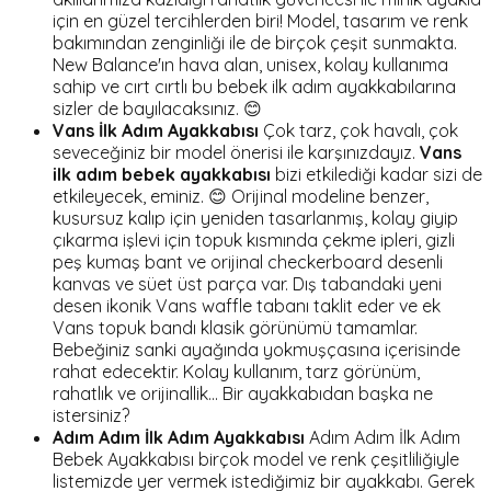
için en güzel tercihlerden biri! Model, tasarım ve renk
bakımından zenginliği ile de birçok çeşit sunmakta.
New Balance'ın hava alan, unisex, kolay kullanıma
sahip ve cırt cırtlı bu bebek ilk adım ayakkabılarına
sizler de bayılacaksınız. 😊
Vans İlk Adım Ayakkabısı
Çok tarz, çok havalı, çok
seveceğiniz bir model önerisi ile karşınızdayız.
Vans
ilk adım bebek ayakkabısı
bizi etkilediği kadar sizi de
etkileyecek, eminiz. 😊 Orijinal modeline benzer,
kusursuz kalıp için yeniden tasarlanmış, kolay giyip
çıkarma işlevi için topuk kısmında çekme ipleri, gizli
peş kumaş bant ve orijinal checkerboard desenli
kanvas ve süet üst parça var. Dış tabandaki yeni
desen ikonik Vans waffle tabanı taklit eder ve ek
Vans topuk bandı klasik görünümü tamamlar.
Bebeğiniz sanki ayağında yokmuşçasına içerisinde
rahat edecektir. Kolay kullanım, tarz görünüm,
rahatlık ve orijinallik... Bir ayakkabıdan başka ne
istersiniz?
Adım Adım İlk Adım Ayakkabısı
Adım Adım İlk Adım
Bebek Ayakkabısı birçok model ve renk çeşitliliğiyle
listemizde yer vermek istediğimiz bir ayakkabı. Gerek