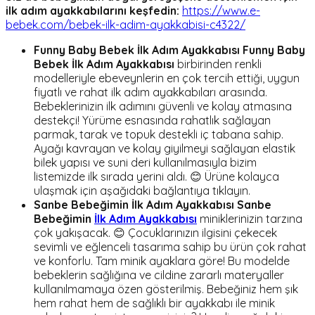
ilk adım ayakkabılarını keşfedin:
https://www.e-
bebek.com/bebek-ilk-adim-ayakkabisi-c4322/
Funny Baby Bebek İlk Adım Ayakkabısı
Funny Baby
Bebek İlk Adım Ayakkabısı
birbirinden renkli
modelleriyle ebeveynlerin en çok tercih ettiği, uygun
fiyatlı ve rahat ilk adım ayakkabıları arasında.
Bebeklerinizin ilk adımını güvenli ve kolay atmasına
destekçi! Yürüme esnasında rahatlık sağlayan
parmak, tarak ve topuk destekli iç tabana sahip.
Ayağı kavrayan ve kolay giyilmeyi sağlayan elastik
bilek yapısı ve suni deri kullanılmasıyla bizim
listemizde ilk sırada yerini aldı. 😊 Ürüne kolayca
ulaşmak için aşağıdaki bağlantıya tıklayın.
Sanbe Bebeğimin İlk Adım Ayakkabısı
Sanbe
Bebeğimin
İlk Adım Ayakkabısı
miniklerinizin tarzına
çok yakışacak. 😊 Çocuklarınızın ilgisini çekecek
sevimli ve eğlenceli tasarıma sahip bu ürün çok rahat
ve konforlu. Tam minik ayaklara göre! Bu modelde
bebeklerin sağlığına ve cildine zararlı materyaller
kullanılmamaya özen gösterilmiş. Bebeğiniz hem şık
hem rahat hem de sağlıklı bir ayakkabı ile minik